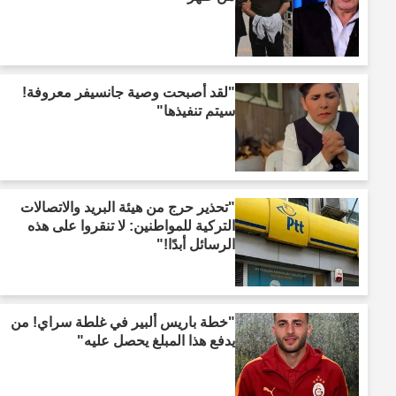
"لقد أصبحت وصية جانسيفر معروفة!
سيتم تنفيذها"
"تحذير حرج من هيئة البريد والاتصالات
التركية للمواطنين: لا تنقروا على هذه
الرسائل أبدًا!"
"خطة باريس ألبير في غلطة سراي! من
يدفع هذا المبلغ يحصل عليه"