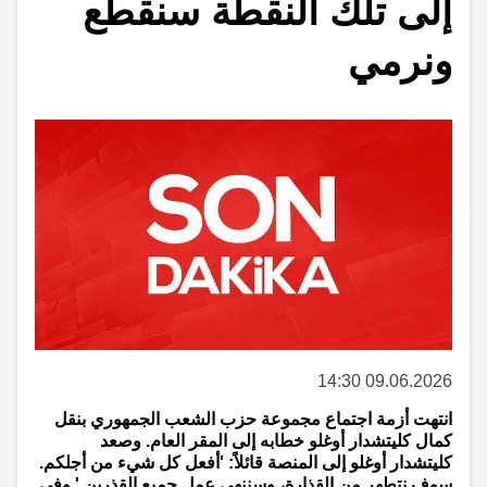
إلى تلك النقطة سنقطع
ونرمي
09.06.2026 14:30
انتهت أزمة اجتماع مجموعة حزب الشعب الجمهوري بنقل
كمال كليتشدار أوغلو خطابه إلى المقر العام. وصعد
كليتشدار أوغلو إلى المنصة قائلاً: 'أفعل كل شيء من أجلكم.
سوف نتطهر من القذارة، وسننهي عمل جميع القذرين.' وفي