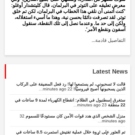
معرض تعليقه على التوتر في البرلمان، قال كليتشدار أوغلو:
'كنت أتمنى أن نلقي هذا الخطاب في البرلمان، لكن تم خلق
توتر. لقد تصرفت دائمًا بحسن نية، وهذا ما أسيء استغلاله،
ولكن إلى حد ما. وعندما نصل إلى تلك النقطة، سنقول
آسفون ونقطع الأمر'.
التفاصيل قادمة...
Latest News
قالت لا تسحبوني، لم يستمعوا لها! رد فعل المضيفة على الركاب
الذين يسحبونها أصبح فيروسيًا!
22 minutes ago...
ستغرق إسطنبول في الظلام: انقطاع الكهرباء لمدة 9 ساعات في
22 منطقة
23 minutes ago...
منزل الشخص الذي هدد قوات الأمن كان مستودعًا للسموم
32
minutes ago...
تم العثور على ثروة خلال عملية تفتيش استمرت 8.5 ساعات في