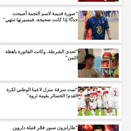
"صورة قديمة لاسم النجمة أصبحت
حدثًا! إذا كانت صحيحة، فمسيرتها تنتهي"
"تحدى الشرطة، وكانت الفاتورة باهظة
الثمن"
"تمت سرقة منزل لاعبنا الوطني لكرة
القدم! الخسائر بقيمة ثروة"
"طارابزون سبور فجّر قنبلة داروين