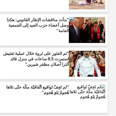
"بدأت مناقشات الإطار القانوني: هكذا
وصل أعضاء حزب الجيد إلى الجمعية
العامة"
"تم العثور على ثروة خلال عملية تفتيش
استمرت 8.5 ساعات في منزل قائد
ألترا أصلان مظفر شيرين"
"لم تَجِفّ تَواقيع اتِّفاقيّة مكّة حتّى تلاها
هُجومٌ تِلوَ هُجوم"