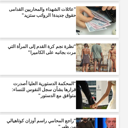
"عائلات الشهداء والمحاربين القدامى
حقوق جديدة! الرواتب ستزيد"
"نظرة نجم كرة القدم إلى المرأة التي
مرت بجانبه على الكاميرا"
"المحكمة الدستورية العليا أصدرت
قرارها بشأن سجل النفوس للنساء:
متوافق مع الدستور"
"راجع المحامي راسم أوزان كوتاهيالي
من ظهر"