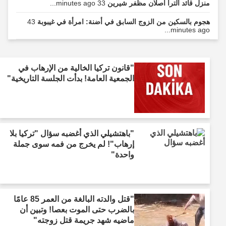
منزل قائد ألترا أصلان مظفر شيرين
33 minutes ago...
هجوم بالسكين من الزوج السابق في أضنة: امرأة في غيبوبة
43
minutes ago...
"قانون تركيا الخالية من الإرهاب في
الجمعية العامة! بدأت الجلسة التاريخية"
"باهتشيلي الذي أغضبه سؤال "تركيا بلا
إرهاب"! لم يخرج من فمه سوى جملة
واحدة"
"قتل والدته البالغة من العمر 85 عامًا
بالضرب حتى الموت بعصا! وتبين أن
ماضيه شهد جريمة قتل زوجته"