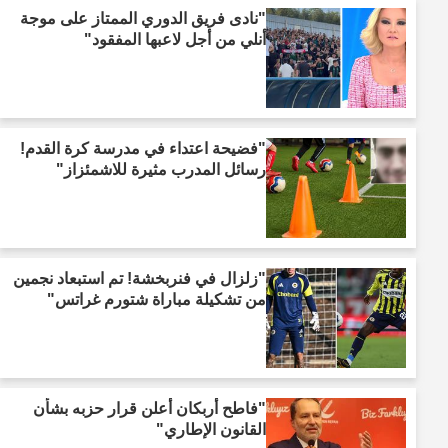
"نادى فريق الدوري الممتاز على موجة
أنلي من أجل لاعبها المفقود"
"فضيحة اعتداء في مدرسة كرة القدم!
رسائل المدرب مثيرة للاشمئزاز"
"زلزال في فنربخشة! تم استبعاد نجمين
من تشكيلة مباراة شتورم غراتس"
"فاطح أربكان أعلن قرار حزبه بشأن
القانون الإطاري"