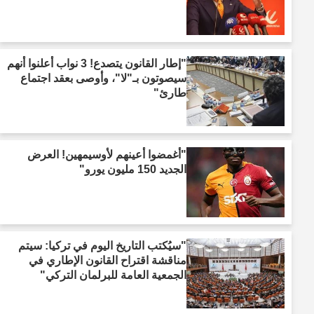
"إطار القانون يتصدع! 3 نواب أعلنوا أنهم
سيصوتون بـ"لا"، وأوصى بعقد اجتماع
طارئ"
"أغمضوا أعينهم لأوسيمهين! العرض
الجديد 150 مليون يورو"
"سيُكتب التاريخ اليوم في تركيا: سيتم
مناقشة اقتراح القانون الإطاري في
الجمعية العامة للبرلمان التركي"