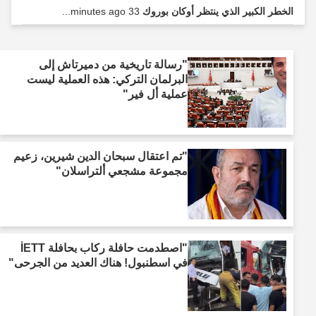
الخطر الكبير الذي ينتظر أوكان بوروك
33 minutes ago...
"رسالة تاريخية من دميرتاش إلى
البرلمان التركي: هذه العملية ليست
عملية أل فير"
"تم اعتقال سبحان الدين شيرين، زعيم
مجموعة مشجعي ألتراسلان"
"اصطدمت حافلة ركاب بحافلة İETT
في اسطنبول! هناك العديد من الجرحى"