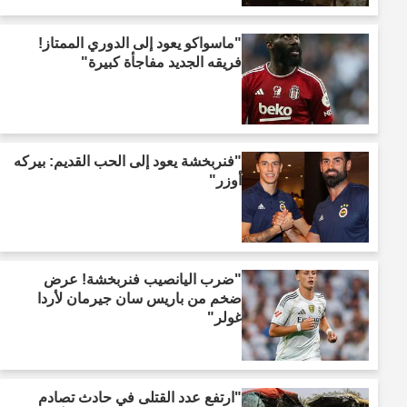
"ماسواكو يعود إلى الدوري الممتاز!
فريقه الجديد مفاجأة كبيرة"
"فنربخشة يعود إلى الحب القديم: بيركه
أوزر"
"ضرب اليانصيب فنربخشة! عرض
ضخم من باريس سان جيرمان لأردا
غولر"
"ارتفع عدد القتلى في حادث تصادم