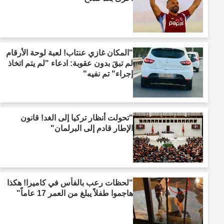
"المكان غازي عنتاب! لعبة لوحة الأرقام
لم تبقَ بدون عقوبة: ادعاء "لم يتم اتخاذ
إجراء" تم نفيه"
"تحولت أنظار تركيا إلى الغد! قانون
الإطار قادم إلى البرلمان"
"لحظات رعب بالفأس في كاميرا! هكذا
هاجموا طفلاً يبلغ من العمر 17 عاماً"