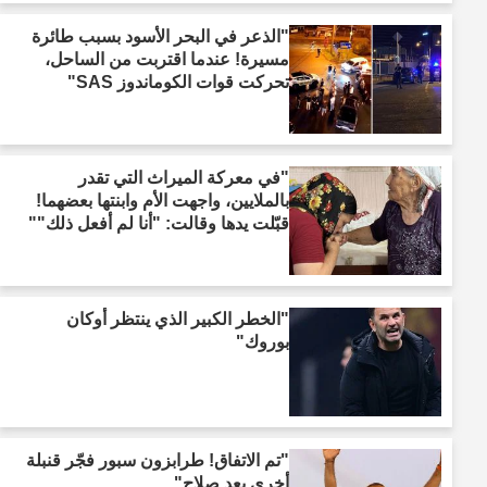
"الذعر في البحر الأسود بسبب طائرة
مسيرة! عندما اقتربت من الساحل،
تحركت قوات الكوماندوز SAS"
"في معركة الميراث التي تقدر
بالملايين، واجهت الأم وابنتها بعضهما!
قبّلت يدها وقالت: "أنا لم أفعل ذلك""
"الخطر الكبير الذي ينتظر أوكان
بوروك"
"تم الاتفاق! طرابزون سبور فجّر قنبلة
أخرى بعد صلاح"