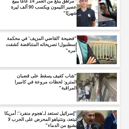
"مراهق يبلغ من العمر 14 عامًا يبيع
عصير الليمون ويكسب 90 ألف ليرة
شهريًا"
"فضيحة 'القاضي المزيف' في محكمة
إسطنبول! تصريحاته المتناقضة كشفت
أمره"
"شاب كفيف يسقط على قضبان
المترو: لحظات مروعة في كاميرا
المراقبة"
"إسرائيل تستعد لـ'هجوم منفرد': أمريكا
تبتعد، ونتنياهو المحرض على الحرب لا
يشبع من الدماء"