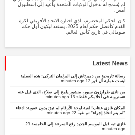
لم يُسمح له بدخول الولايات المتحدة وأُعيد إلى إسطنبول
أمس.
كان الحكم المخضرم، الذي اختاره الاتحاد الأفريقي لكرة
القدم كأفضل حكم لعام 2025، يستعد ليكون أول حكم
صومالي في تاريخ كأس العالم.
Latest News
رسالة تاريخية من دميرتاش إلى البرلمان التركي: هذه العملية
ليست عملية أل فير
12 minutes ago...
من نادي طرابزون سبور، منشور يلمح إلى صلاح، الذي قيل عنه
«سترونه في أحلامكم فقط»
13 minutes ago...
المكان غازي عنتاب! لعبة لوحة الأرقام لم تبقَ بدون عقوبة: ادعاء
"لم يتم اتخاذ إجراء" تم نفيه
22 minutes ago...
غازی تبه قبل الموسم الجديد رفع السرعة إلى الخامسة
23
minutes ago...