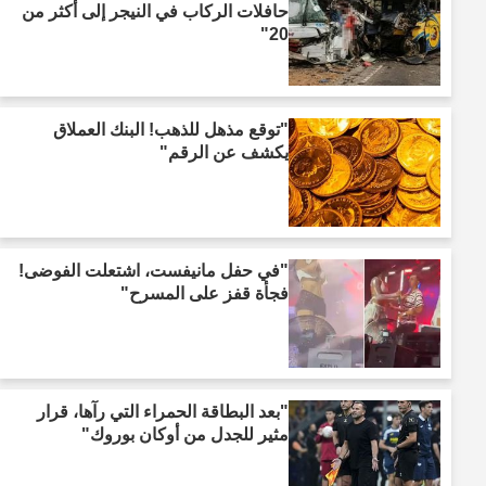
حافلات الركاب في النيجر إلى أكثر من
20"
"توقع مذهل للذهب! البنك العملاق
يكشف عن الرقم"
"في حفل مانيفست، اشتعلت الفوضى!
فجأة قفز على المسرح"
"بعد البطاقة الحمراء التي رآها، قرار
مثير للجدل من أوكان بوروك"