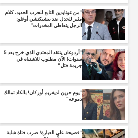
"من غونايدين التابع للحزب الجديد، كلام
مثير للجدل ضد بيشيكتشي أوغلو:
الرجل يتعاطى المخدرات"
"أردوغان ينتقد المعتدي الذي خرج بعد 5
سنوات! الآن مطلوب للاشتباه في
جريمة قتل"
"يوم حزين لديفريم أوزكان! بالكاد تمالك
دموعه"
"فضيحة على العبارة! ضرب فتاة شابة