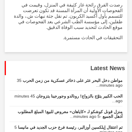
رصدت الفرق رائحة غاز كثيفة في المنزل، وقيمت في
الفحوصات الأولية أن المرأة المسنة قد تكون تعرضت
للتسمم بأول أكسيد الكربون. تم نقل جثة نبهات ش.، والدة
طفلين، إلى مؤسسة الطب الشرعي بعد الفحوصات في
موقع الحادث لتحديد سبب الوفاة الدقيق.
التحقيقات في الحادث مستمرة.
Latest News
مواطن دخل البحر عثر على ذخائر عسكرية من زمن الحرب
35
minutes ago...
الحب الكبير يتوّج بالزواج! رونالدو وجورجينا يتزوجان
45 minutes
ago...
منزل قونل كوشكو لـ «كاياهان» معروض للبيع! المبلغ المطلوب
أذهل الجميع
-5 minutes ago...
تم اعتقال إيلكسين أوزالبر، رئيسة فرع حزب الجديد في مانيسا
5
minutes ago...