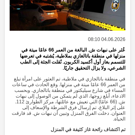
04.06.2026 08:10
عُثر على نبهات ش. البالغة من العمر 66 عامًا ميتة في
منزلها في منطقة باتالغازي بملاطية، يُشتبه في تعرضها
للتسمم بغاز أول أكسيد الكربون. نُقلت الجثة إلى الطب
الشرعي، ولا يزال التحقيق جاريًا.
في منطقة باتالجازي في ملاطية، تم العثور على امرأة تبلغ
من العمر 66 عامًا ميتة في منزلها. وقع الحادث في ساعات
المساء في شارع سيليكتور في منطقة باتالجازي. وبحسب
الادعاء، أبلغ زوجها، الذي لم يتمكن من الوصول إلى نبهات
ش. (66 عامًا) التي تعيش مع عائلتها، مركز الطوارئ 112.
على إثر البلاغ، تم إرسال فرق الشرطة والإسعاف إلى
العنوان. دخلت الفرق المنزل وتبين أن نبهات ش. قد فارقت
الحياة.
تم اكتشاف رائحة غاز كثيفة في المنزل