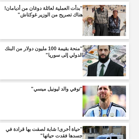
"بدأت العملية لعائلة دوغان من أديامان!
هناك تصريح من الوزير غوكتاش"
"منحة بقيمة 100 مليون دولار من البنك
الدولي إلى سوريا"
"توفي والد ليونيل ميسي"
"حياة أخرى! شابة لصقت بها قرادة في
جسدها فقدت حياتها"