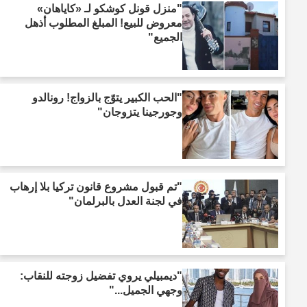
"منزل قونل كوشكو لـ «كاياهان»
معروض للبيع! المبلغ المطلوب أذهل
الجميع"
"الحب الكبير يتوّج بالزواج! رونالدو
وجورجينا يتزوجان"
"تم قبول مشروع قانون تركيا بلا إرهاب
في لجنة العدل بالبرلمان"
"ديمبيلي يروي تفضيل زوجته للنقاب:
وجهي الجميل..."