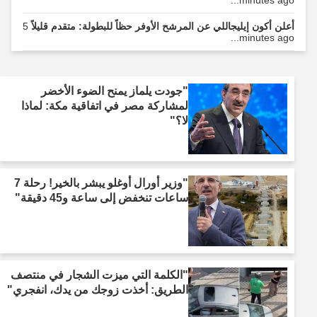
أعلن أكون إيليجاللي عن المرشح الأوفر حظاً للبطولة: متقدم قليلاً
5
minutes ago...
"جودت يلماز يمنح الضوء الأخضر
لمشاركة مصر في اتفاقية مكة: لماذا
لا؟"
"وزير أورال أوغلو يبشر بالخير! رحلة 7
ساعات تنخفض إلى ساعة و45 دقيقة"
"الكلمة التي ميزت الشجار في منتصف
الطريق: أخذت زوجك من يدك، انفجري"