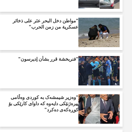
"مواطن دخل البحر عثر على ذخائر
عسكرية من زمن الحرب"
"فنربخشة قرر بشأن إديرسون"
"وەزیر شیمشەک بە کوردی وەڵامی
پیرەژنێکی دایەوە کە داوای کارێکی بۆ
کوڕەکەی دەکرد"