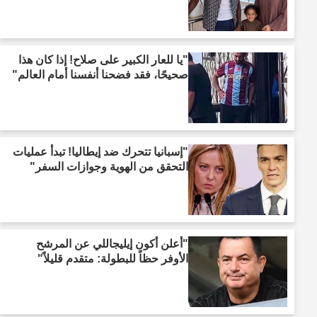
"يا للعار الكبير على صلاح! إذا كان هذا
صحيحًا، فقد فضحنا أنفسنا أمام العالم"
"إسبانيا تتحرك ضد إيطاليا! تبدأ عمليات
التحقق من الهوية وجوازات السفر"
"أعلن أكون إيليجاللي عن المرشح
الأوفر حظاً للبطولة: متقدم قليلاً"