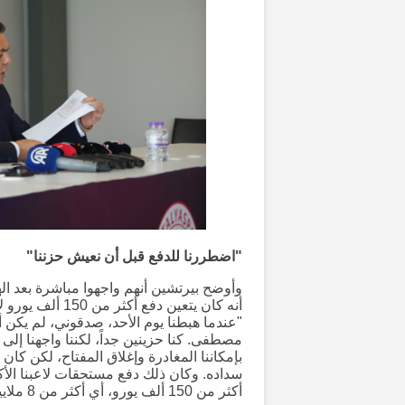
"اضطررنا للدفع قبل أن نعيش حزننا"
وأوضح بيرتشين أنهم واجهوا مباشرة بعد ال
أنه كان يتعين دف
"عندما هبطنا يوم الأحد، صدقوني، لم يكن أح
مصطفى. كنا حزينين جداً، لكننا واجهنا إلى
سداده. وكان ذلك دفع مستحقات لاعبنا الأكث
أكثر من 150 ألف يورو، أي أكثر من 8 ملايين ليرة. ذهبنا لحل هذا الأمر صباحاً قبل أن نعيش حزننا".