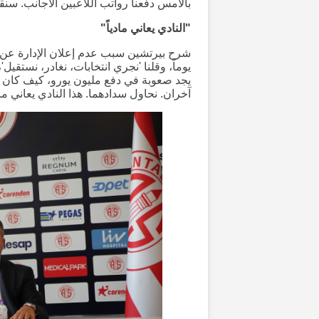
بالأمس دفعنا رواتب اللاعبين الأجانب. سنقو
"النادي يعاني مادياً"
آخران. نحاول سدادهما. هذا النادي يعاني مادي