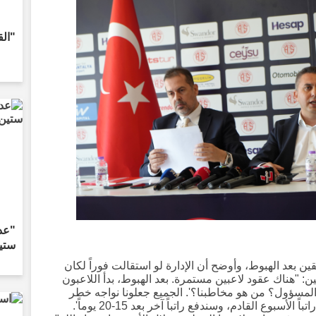
"الق
"عدد
ستين
ين بعد الهبوط، وأوضح أن الإدارة لو استقالت فوراً لكان
: "هناك عقود لاعبين مستمرة. بعد الهبوط، بدأ اللاعبون
لمسؤول؟ من هو مخاطبنا؟'. الجميع جعلونا نواجه خطر
الفيفا. نحن أقنعنا الأصدقاء بالقول 'سندفع راتباً الأسبوع القادم، وسندفع راتباً آخر بعد 15-20 يوماً'.