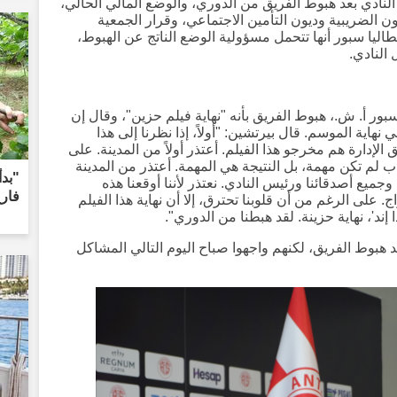
النادي بعد هبوط الفريق من الدوري، والوضع المالي الحالي،
ن الضريبية وديون التأمين الاجتماعي، وقرار الجمعية
أنطاليا سبور أنها تتحمل مسؤولية الوضع الناتج عن الهبوط،
النادي.
ر أ. ش.، هبوط الفريق بأنه "نهاية فيلم حزين"، وقال إن
هاية الموسم. قال بيرتشين: "أولاً، إذا نظرنا إلى هذا
 الإدارة هم مخرجو هذا الفيلم. أعتذر أولاً من المدينة. على
ب لم تكن مهمة، بل النتيجة هي المهمة. أعتذر من المدينة
"بدأ
 وجميع أصدقائنا ورئيس النادي. نعتذر لأننا أوقعنا هذه
فار
. على الرغم من أن قلوبنا تحترق، إلا أن نهاية هذا الفيلم
 إند'، نهاية حزينة. لقد هبطنا من الدوري".
عد هبوط الفريق، لكنهم واجهوا صباح اليوم التالي المشاكل