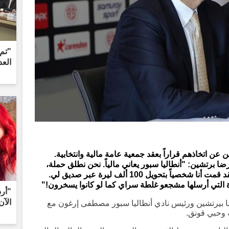
"تم 
العد
ن اتخاذهم قراراً بعقد جمعية عامة مالية وانتخابية.
ضا برتشين: "أنطاليا سبور يعاني مالياً. نحن نطلق حملة،
والمبلغ الذي تم جمعه هو 316 ألف ليرة! لقد قمت أنا شخصياً بتحويل 100 ألف ليرة عبر صديق لي.
الآن
ا بيرتشين ورئيس نادي أنطاليا سبور مصطفى إرغون مع
 وحبي قونق.