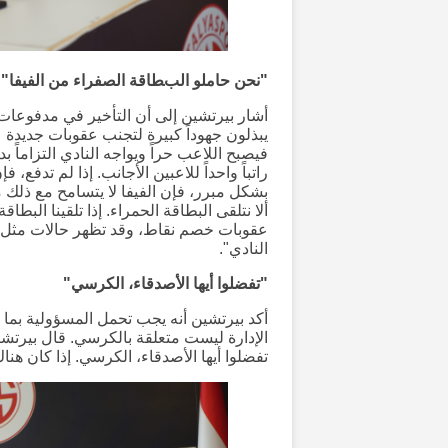
"نحن حاملو البطاقة الصفراء من الفيفا"
أشار بيرتشين إلى أن التأخير في مدفوعات 
يبذلون جهوداً كبيرة لتجنب عقوبات جديدة عل
فيصبح اللاعب حراً ويواجه النادي التزاماً ب
راتباً واحداً للاعبين الأجانب. إذا لم تدفع، 
بشكل مبرر، فإن الفيفا لا يتسامح مع ذلك مط
ألا نتلقى البطاقة الحمراء. إذا تلقينا البط
عقوبات خصم نقاط، وقد تظهر حالات مثل م
النادي".
"تفضلوا أيها الأصدقاء، الكرسي"
أكد بيرتشين أنه يجب تحمل المسؤولية بما ي
الإدارة ليست متعلقة بالكرسي. قال بيرتشين
تفضلوا أيها الأصدقاء، الكرسي. إذا كان هن