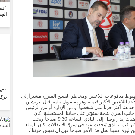
"دي
الجم
""ص
هبوط مدفوعات اللاعبين ومخاطر الفسخ المبرر، مشيراً إلى
تركي
ع أكثر من 150 ألف يورو لأحد اللاعبين الأكثر قيمة، وهو صامويل باليه. قال بيرتشين:
د هنا أكثر حزناً مني شخصياً أو من الإدارة أو من الرئيس
 جانب الحزن نتيجة ستؤثر على حياتنا المستقبلية. كان
بإمكاننا المغادرة وإغلاق المفتاح، لكن كان هناك إنذار وصل إلى النادي الساعة 9:30 صباحاً ويجب
ر قيمة، الذي يُتحدث عنه في سوق الانتقالات. كان المبلغ