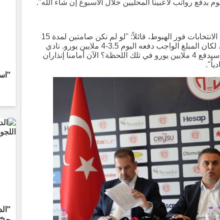
م بدفع رواتب لاعبينا المحليين خلال الأسبوع إن شاء الله".
شرح بيرتشين سبب عدم إعلان الإدارة عن الانتخابات فور الهبوط، قائلاً: "لو لم نكن صامتين لمدة 15
يوماً، وقلنا 'نجري انتخابات، نغادر، نستقيل'، لكان المبلغ الواجب دفعه اليوم 3.5-4 ملايين يورو. نادي
يجد صعوبة في دفع مليون يورو، كيف كان سيدفع 4 ملايين يورو في تلك اللحظة؟ الآن أمامنا إنذاران
اً".
"است
"الد
حقّ 