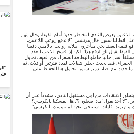
اللاعبين يعرض النادي لمخاطر جدية أمام الفيفا، وقال إنهم
ى أنطاليا سبور. قال بيرتشين: "لا تُدفع رواتب اللاعبين،
دفع قيمة العقد. نحن متأخرون بثلاثة رواتب. بالأمس دفعنا
فإن الفيفا يقول لك 'ادفع هذا'، لكن إذا فسخ اللاعب العقد
لقاً. نحن حالياً حاملو البطاقة الصفراء من الفيفا. نحاول
اقة الحمراء، فقد يحدث حظر انتقالات لمدة فترتين أو ثلاث، ثم
"الي
ا حدث مع آضانا دمير سبور. نحاول هنا الحفاظ على
على 
تجاوز الانتقادات من أجل مستقبل النادي، مشدداً على أن
: "لا أحد يقول 'ماذا تفعلون؟'. هل تمسكنا بالكرسي؟
اك من يريد، فليأتِ، سنتنحى. نحن لم نتمسك بالكرسي".