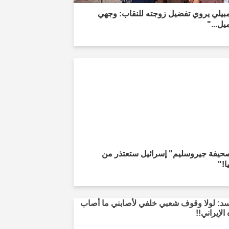
مبيلي يروي تفضيل زوجته للنقاب: وجهي
يل..."
حيفة جيروسليم" إسرائيل ستعتذر من
ا!"