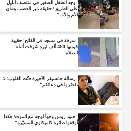
"وجد الطفل الصغير في منتصف الليل
على الطريق! حقيقة تثير الغضب بشأن
الأم والأب"
"سرقة في مسجد في الفاتح: حقيبة
قيمتها 450 ألف ليرة سُرقت أثناء
الصلاة"
"رسالة جانسيفر الأخيرة فتّت القلوب: لا
تقصّروا في دعائكم"
"جنود روس وجهاً لوجه مع الموت! هكذا
أوقفوا طائرة كاميكازي المسيّرة"