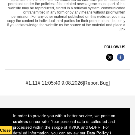
permitted under the policies of the related news agencies, no part of this
website may be reproduced, stored in a retrieval system, communicated
or transmitted in any form or by any means without prior written
permission. For any other material published on this website; you may
copy the content to individual third parties for their personal use, but only
if you acknowledge the website as the source of the material and place a
link.
FOLLOW US
9.08.2026 11:05:40 #1.11#
[Report Bug]
In order to provide you with a better service, we position
cookies
on our site. Your personal data is collected and
processed within the scope of KVKK and GDPR. For
Close
detailed information, you can review our
Data Policy /