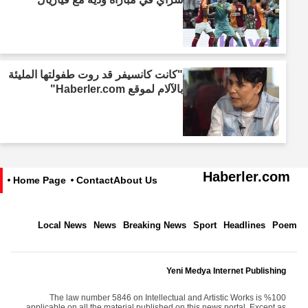
"كانت كانسيفر قد روت طفولتها المليئة
بالآلام لموقع Haberler.com"
Haberler.com
Home Page
Contact
About Us
Local News
News
Breaking News
Sport
Headlines
Poem
Yeni Medya Internet Publishing
The law number 5846 on Intellectual and Artistic Works is %100
applicable on all the material published on this news portal. Except as