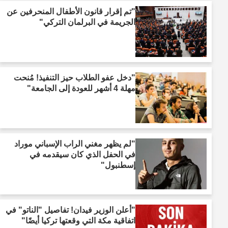
"تم إقرار قانون الأطفال المنحرفين عن
الجريمة في البرلمان التركي"
"دخل عفو الطلاب حيز التنفيذ! مُنحت
مهلة 4 أشهر للعودة إلى الجامعة"
"لم يظهر مغني الراب الإسباني موراد
في الحفل الذي كان سيقدمه في
إسطنبول"
"أعلن الوزير فيدان! تفاصيل "الناتو" في
اتفاقية مكة التي وقعتها تركيا أيضًا"