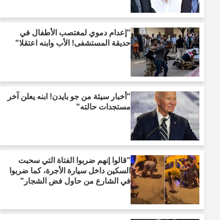
"إعدام دموي لمغتصب الأطفال في
حديقة المستشفى! الأب وابنه اعتقلا"
"أخبار سيئة من جو بايدن! ابنه يعلن آخر
مستجدات حالته"
"قالوا إنهم ضربوا الفتاة التي سحبت
السكين داخل سيارة الأجرة، كما ضربوا
في الشارع من حاول فض الشجار"