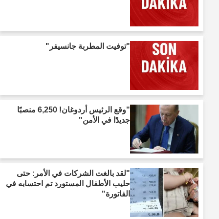
"توفيت المطربة جانسيفر"
"وقع الرئيس أردوغان! 6,250 منصبًا
جديدًا في الأمن"
"لقد بالغت الشركات في الأمر: حتى
حليب الأطفال المستورد تم احتسابه في
الفاتورة"