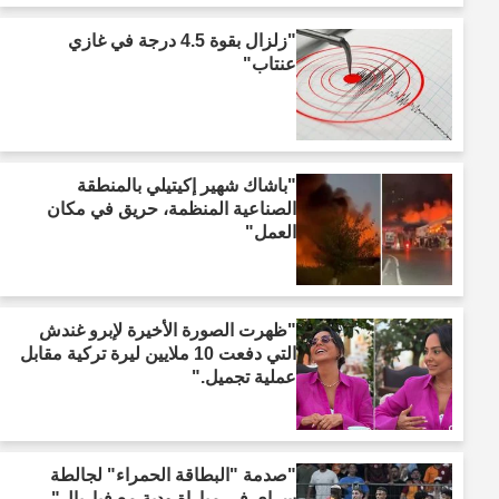
"زلزال بقوة 4.5 درجة في غازي
عنتاب"
"باشاك شهير إكيتيلي بالمنطقة
الصناعية المنظمة، حريق في مكان
العمل"
"ظهرت الصورة الأخيرة لإبرو غندش
التي دفعت 10 ملايين ليرة تركية مقابل
عملية تجميل."
"صدمة "البطاقة الحمراء" لجالطة
سراي في مباراة ودية مع فياريال"