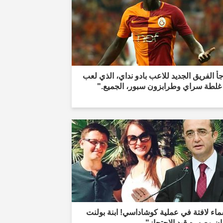
أ الفريق الجديد للاعب بادو نداي، الذي لعب
غلطة سراي وطرابزون سبور، الجميع."
اء لافتة في عملية كوشاداسي! ابنة بولنت
ن وصهره قيد الاحتجاز"