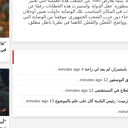
الجارية حاليًا، هي جزء من حسابات السلطة. بينما يعارض 90% من الشعب هذه العملية التي تعتبر
أسطورة 'عقل الدولة' واستمرت هذه الخطابات رغمًا عن
ول وصاية تم تعيينها قبل 10 سنوات في المكان المناسب. تلك الوصاية حاولت تعيين أوجلان
آن جاء دور حزب الشعب الجمهوري. موقفنا من الوصاية التي
واضح. المُعيِّن والمُعيّن كلاهما في نظرنا باطل مطلق،
"فاج
في 
باستمرار، لم يعد لي راحة
4 minutes ago...
ق البوسفور
12 minutes ago...
العلاج في المستشفى
12 minutes ago...
زميت: رئيس البلدية كان على علم بالموضوع
13 minutes ago...
"أسم
تزجا