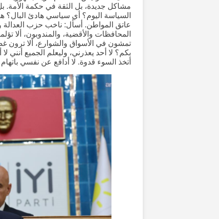
مشاكل جديدة، بل الثقة في حكمة الأمة. بل
السياسة اليوم؟ أي سياسي هادئ البال؟ ه
عاتق المواطن. أسأل: ناخب حزب العدالة وا
المحافظات والأقضية، والمندوبون، ألا تؤل
تمشون في الأسواق والشوارع، ألا ترون غضب
بكم؟ لا أحد يعذرني، وليعلم الجميع أنني ل
أتخذ السوء قدوة. لا أدافع عن نفسي باتهام 