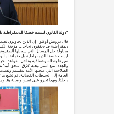
"دولة القانون ليست خصمًا للديمقراطية بل
قال درويش أوغلو: "إن الذين يحاولون تصمي
ديمقراطية قد يحققون نجاحات مؤقتة، لكنهم 
محاولة حل المسائل التي سيحلها الصندوق بط
ليست خصمًا للديمقراطية بل ضمانة لها. و
سيرها بعدالة وشفافية وداخل القواعد. نحن 
والجدد، تتبع استراتيجية 'فرّق-اسحق-أبيد'
الصلاحية التي منحتها الأمة لتقسيم وتفت
العامة إلى السلطات القضائية. ثم تبتلع ما 
داخليًا. وبهذا تجرؤ على تعيين وصاية هنا وهن