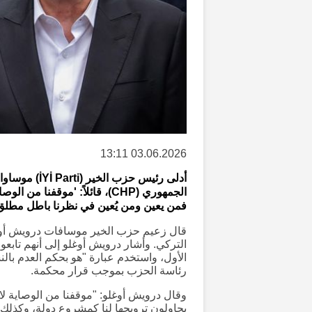
03.06.2026 13:11
أدلى رئيس حز
الجمهوري (CHP)، قائلاً: 'موقفن
فمن يعين ومن يُعين في نظرنا باطل مطلق،
قال زعيم حزب الخير موسافات درويش أوغلو
التركي. وأشار درويش أوغلو إلى أنهم تاب
الأول، واستخدم عبارة "هو بحكم العدم بال
رئاسة الحزب بموجب قرار محكمة.
وقال درويش أوغلو: "موقفنا من الوصاية لا 
يحاولون ترويجها لنا كمشروع دولة، وكذلك ال