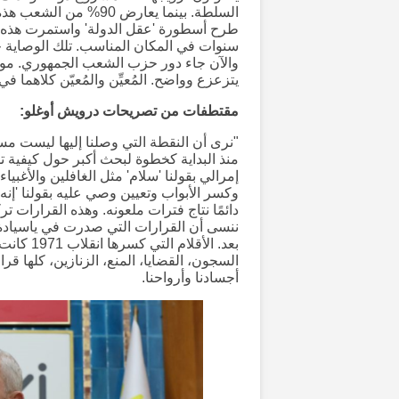
السلطة. بينما يعارض 90
سنوات في المكان المناسب. تلك الوصاية حا
والآن جاء دور حزب الشعب الجمهوري. موقفن
يتزعزع وواضح. المُعيِّن والمُعيّن كلاهم
مقتطفات من تصريحات درويش أوغلو:
"نرى أن النقطة التي وصلنا إليها ليست م
منذ البداية كخطوة لبحث أكبر حول كيفية تش
إمرالي بقولنا 'سلام' مثل الغافلين والأغبي
وكسر الأبواب وتعيين وصي عليه بقولنا 'إنه
دائمًا نتاج فترات ملعونه. وهذه القرارات ترك
السجون، القضايا، المنع، الزنازين، كلها قرا
أجسادنا وأرواحنا.