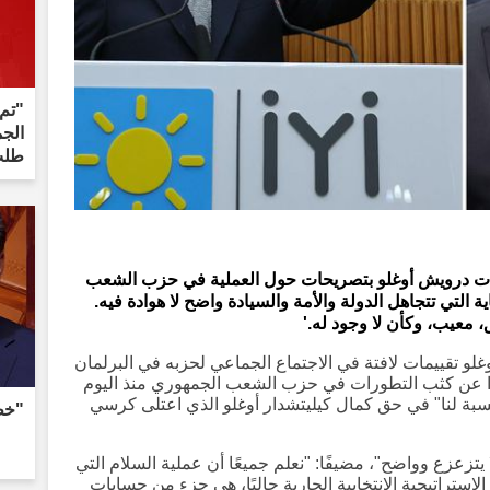
"تم
الجم
طلب
ب الخير (İYİ Parti) موساوات درويش أوغلو بتصريحات حول العملية في حزب الشعب
ا من الوصاية التي تتجاهل الدولة والأمة والسيادة واضح لا هوادة فيه.
 معيب، وكأن لا وجود له.'
 تقييمات لافتة في الاجتماع الجماعي لحزبه في البرلمان
عوا عن كثب التطورات في حزب الشعب الجمهوري منذ اليوم
نسبة لنا" في حق كمال كيليتشدار أوغلو الذي اعتلى كرسي
"خط
يتزعزع وواضح"، مضيفًا: "نعلم جميعًا أن عملية السلام التي
استراتيجية الانتخابية الجارية حاليًا، هي جزء من حسابات