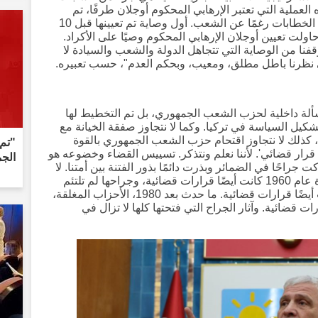
% من الشعب هذه العملية التي تعتبر الإرهابي المحكوم أوجلان طرفًا، تم
طرح أسطورة 'عقل الدولة' واستمرت هذه الخطابات رغمًا عن الشعب. أول وصاية تم تعيينها قبل 10
ولت تعيين أوجلان الإرهابي المحكوم وصيًا على الأكراد.
ا من الوصاية التي تتجاهل الدولة والشعب والسيادة لا
ا في نظرنا باطل مطلق، ومعيب، وبحكم العدم"، حسب تعبيره.
سألة داخلية لحزب الشعب الجمهوري، بل تم التخطيط لها
كيل السياسة في تركيا. وكما لا نتجاوز صفقة الخيانة مع
اء، كذلك لا نتجاوز اقتحام حزب الشعب الجمهوري بالقوة
"تم 
 قرار قضائي'. لأننا نعلم ونتذكر. تسييس القضاء وخضوعه هو
الجم
ت جراحًا في الضمائر وبذرت دائمًا بذور الفتنة بين أمتنا. لا
ننسى أن القرارات التي صدرت في ياسيادة عام 1960 كانت أيضًا قرارات قضائية، وجراحها لم تلتئم
بعد. الأقلام التي كسرها انقلاب 1971 كانت أيضًا قرارات قضائية. ما حدث بعد 1980، الأحزاب المغلقة،
رات قضائية. وآثار الجراح التي فتحتها كلها لا تزال في