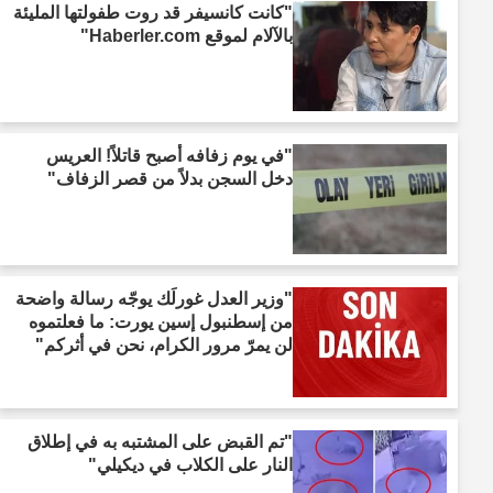
"كانت كانسيفر قد روت طفولتها المليئة
بالآلام لموقع Haberler.com"
"في يوم زفافه أصبح قاتلاً! العريس
دخل السجن بدلاً من قصر الزفاف"
"وزير العدل غورلَك يوجّه رسالة واضحة
من إسطنبول إسين يورت: ما فعلتموه
لن يمرّ مرور الكرام، نحن في أثركم"
"تم القبض على المشتبه به في إطلاق
النار على الكلاب في ديكيلي"