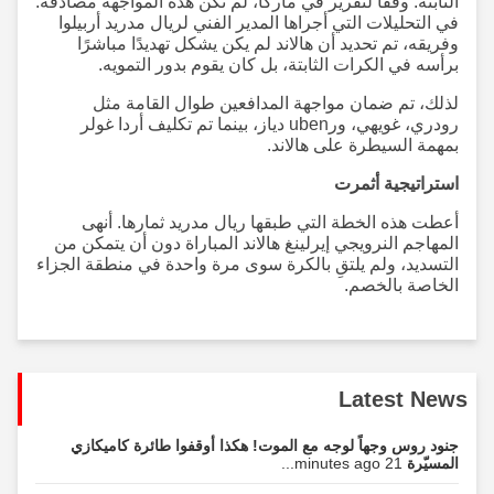
الثابتة. وفقًا لتقرير في ماركا، لم تكن هذه المواجهة مصادفة.
في التحليلات التي أجراها المدير الفني لريال مدريد أربيلوا
وفريقه، تم تحديد أن هالاند لم يكن يشكل تهديدًا مباشرًا
برأسه في الكرات الثابتة، بل كان يقوم بدور التمويه.
لذلك، تم ضمان مواجهة المدافعين طوال القامة مثل
رودري، غويهي، ورuben دياز، بينما تم تكليف أردا غولر
بمهمة السيطرة على هالاند.
استراتيجية أثمرت
أعطت هذه الخطة التي طبقها ريال مدريد ثمارها. أنهى
المهاجم النرويجي إيرلينغ هالاند المباراة دون أن يتمكن من
التسديد، ولم يلتقِ بالكرة سوى مرة واحدة في منطقة الجزاء
الخاصة بالخصم.
Latest News
جنود روس وجهاً لوجه مع الموت! هكذا أوقفوا طائرة كاميكازي
المسيّرة
21 minutes ago...