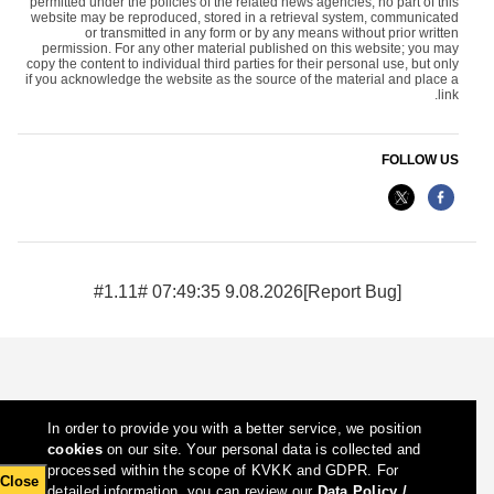
permitted under the policies of the related news agencies, no part of this
website may be reproduced, stored in a retrieval system, communicated
or transmitted in any form or by any means without prior written
permission. For any other material published on this website; you may
copy the content to individual third parties for their personal use, but only
if you acknowledge the website as the source of the material and place a
link.
FOLLOW US
9.08.2026 07:49:35 #1.11#
[Report Bug]
In order to provide you with a better service, we position
cookies
on our site. Your personal data is collected and
processed within the scope of KVKK and GDPR. For
Close
detailed information, you can review our
Data Policy /