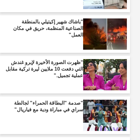
"باشاك شهير إكيتيلي بالمنطقة
الصناعية المنظمة، حريق في مكان
العمل"
"ظهرت الصورة الأخيرة لإبرو غندش
التي دفعت 10 ملايين ليرة تركية مقابل
عملية تجميل."
"صدمة "البطاقة الحمراء" لجالطة
سراي في مباراة ودية مع فياريال"