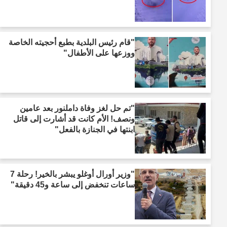
"قام رئيس البلدية بطبع أحجيته الخاصة
ووزعها على الأطفال"
"تم حل لغز وفاة داملنور بعد عامين
ونصف! الأم كانت قد أشارت إلى قاتل
ابنتها في الجنازة بالفعل"
"وزير أورال أوغلو يبشر بالخير! رحلة 7
ساعات تنخفض إلى ساعة و45 دقيقة"