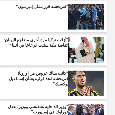
"فنربخشة قرر بشأن إديرسون"
"أرّقَت تركيا مرة أخرى مضاجع اليونان:
اتفاقية مكة سبّبت انزعاجًا في أثينا"
"كانت هناك عروض من أوروبا!
فنربخشة اتخذ قراره بشأن إسماعيل
يوكسيك"
"وزير الداخلية تشفتشي ووزير العدل
غورلوك في إسنيورت"