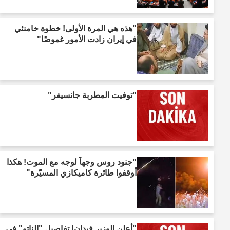
"هذه هي المرة الأولى! خطوة خامنئي
في إيران زادت الأمور غموضًا"
"توفيت المطربة جانسيفر"
"جنود روس وجهاً لوجه مع الموت! هكذا
أوقفوا طائرة كاميكازي المسيّرة"
"أعلن الوزير فيدان! تفاصيل "الناتو" في