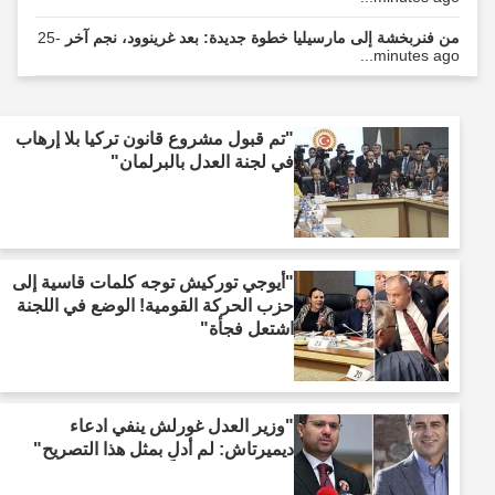
من فنربخشة إلى مارسيليا خطوة جديدة: بعد غرينوود، نجم آخر
-25
minutes ago...
"تم قبول مشروع قانون تركيا بلا إرهاب
في لجنة العدل بالبرلمان"
"أيوجي توركيش توجه كلمات قاسية إلى
حزب الحركة القومية! الوضع في اللجنة
اشتعل فجأة"
"وزير العدل غورلش ينفي ادعاء
ديميرتاش: لم أدلِ بمثل هذا التصريح"