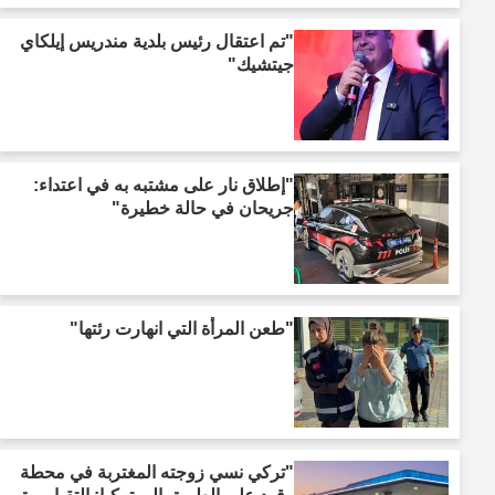
"تم اعتقال رئيس بلدية مندريس إيلكاي
جيتشيك"
"إطلاق نار على مشتبه به في اعتداء:
جريحان في حالة خطيرة"
"طعن المرأة التي انهارت رئتها"
"تركي نسي زوجته المغتربة في محطة