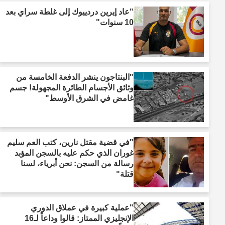
"عاد إيرين دردييوك إلى غلطة سراي بعد
10 سنوات"
"البنتاجون ينشر الدفعة الخامسة من
وثائق الأجسام الطائرة المجهولة! جسم
غامض في الشرق الأوسط"
"في قضية مقتل نارين، كتب العم سليم
غوران الذي حكم عليه بالسجن المؤبد
رسالة من السجن: نحن أبرياء، لسنا
قتلة"
"عملية كبيرة في عملاق الدوري
الإنجليزي الممتاز: قالوا وداعاً لـ16