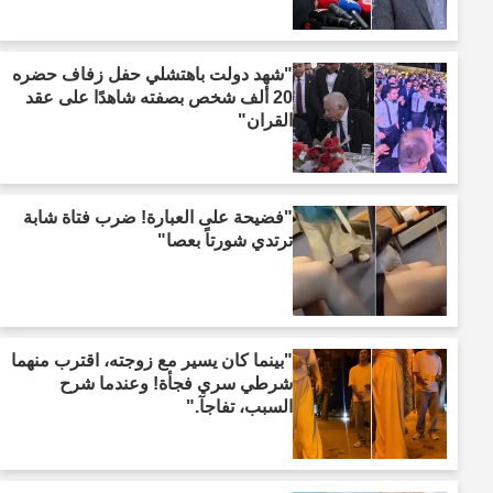
"شهد دولت باهتشلي حفل زفاف حضره
20 ألف شخص بصفته شاهدًا على عقد
القران"
"فضيحة على العبارة! ضرب فتاة شابة
ترتدي شورتاً بعصا"
"بينما كان يسير مع زوجته، اقترب منهما
شرطي سري فجأة! وعندما شرح
السبب، تفاجآ."