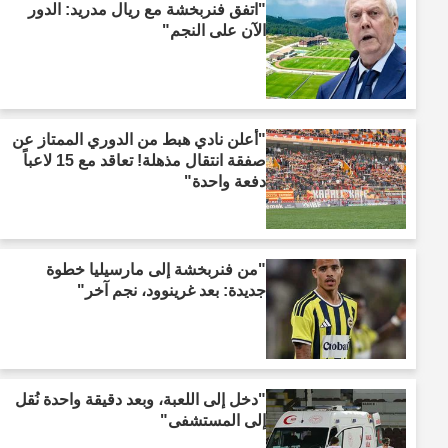
"اتفق فنربخشة مع ريال مدريد: الدور
الآن على النجم"
"أعلن نادي هبط من الدوري الممتاز عن
صفقة انتقال مذهلة! تعاقد مع 15 لاعباً
دفعة واحدة"
"من فنربخشة إلى مارسيليا خطوة
جديدة: بعد غرينوود، نجم آخر"
"دخل إلى اللعبة، وبعد دقيقة واحدة نُقل
إلى المستشفى"