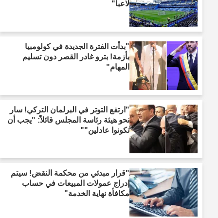
لاعباً"
"بدأت الفترة الجديدة في كولومبيا
بأزمة! بترو غادر القصر دون تسليم
المهام"
"ارتفع التوتر في البرلمان التركي! سار
نحو هيئة رئاسة المجلس قائلاً: "يجب أن
تكونوا عادلين""
"قرار مبدئي من محكمة النقض! سيتم
إدراج عمولات المبيعات في حساب
مكافأة نهاية الخدمة"