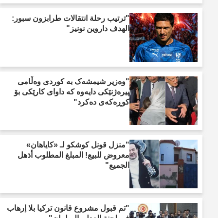
"ترتيب رحلة انتقالات طرابزون سبور:
الهدف داروين نونيز"
"وەزیر شیمشەک بە کوردی وەڵامی
پیرەژنێکی دایەوە کە داوای کارێکی بۆ
کوڕەکەی دەکرد"
"منزل قونل كوشكو لـ «كاياهان»
معروض للبيع! المبلغ المطلوب أذهل
الجميع"
"تم قبول مشروع قانون تركيا بلا إرهاب