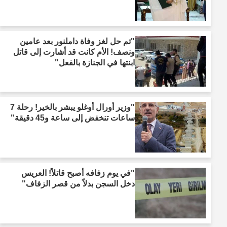
"تم حل لغز وفاة داملنور بعد عامين
ونصف! الأم كانت قد أشارت إلى قاتل
ابنتها في الجنازة بالفعل"
"وزير أورال أوغلو يبشر بالخير! رحلة 7
ساعات تنخفض إلى ساعة و45 دقيقة"
"في يوم زفافه أصبح قاتلاً! العريس
دخل السجن بدلاً من قصر الزفاف"