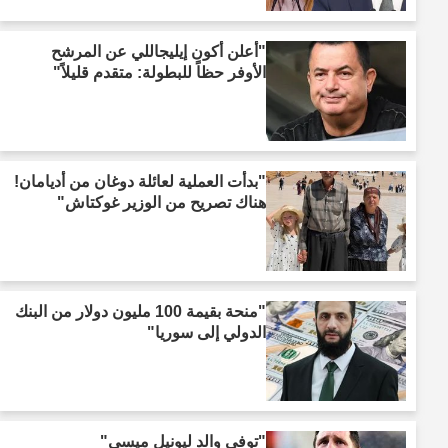
"أعلن أكون إيليجاللي عن المرشح
الأوفر حظاً للبطولة: متقدم قليلاً"
"بدأت العملية لعائلة دوغان من أديامان!
هناك تصريح من الوزير غوكتاش"
"منحة بقيمة 100 مليون دولار من البنك
الدولي إلى سوريا"
"توفي والد ليونيل ميسي"