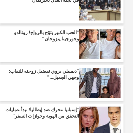
في لجنة العدل بالبرلمان"
"الحب الكبير يتوّج بالزواج! رونالدو
وجورجينا يتزوجان"
"ديمبيلي يروي تفضيل زوجته للنقاب:
وجهي الجميل..."
"إسبانيا تتحرك ضد إيطاليا! تبدأ عمليات
التحقق من الهوية وجوازات السفر"