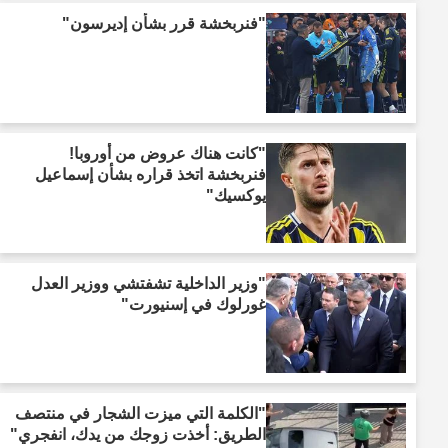
"فنربخشة قرر بشأن إديرسون"
"كانت هناك عروض من أوروبا!
فنربخشة اتخذ قراره بشأن إسماعيل
يوكسيك"
"وزير الداخلية تشفتشي ووزير العدل
غورلوك في إسنيورت"
"الكلمة التي ميزت الشجار في منتصف
الطريق: أخذت زوجك من يدك، انفجري"