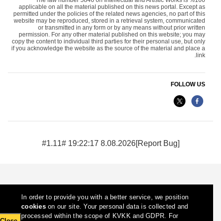
applicable on all the material published on this news portal. Except as
permitted under the policies of the related news agencies, no part of this
website may be reproduced, stored in a retrieval system, communicated
or transmitted in any form or by any means without prior written
permission. For any other material published on this website; you may
copy the content to individual third parties for their personal use, but only
if you acknowledge the website as the source of the material and place a
link.
FOLLOW US
8.08.2026 19:22:17 #1.11#
[Report Bug]
In order to provide you with a better service, we position
cookies
on our site. Your personal data is collected and
processed within the scope of KVKK and GDPR. For
Close