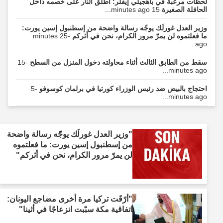
لحظات مرعبة في باهجيلي إيفلر: أطلق النار على خصمه داخل
الحافلة الصغيرة
15 minutes ago...
وزير العدل غورلَك يوجّه رسالة واضحة من إسطنبول إسين يورت:
ما فعلتموه لن يمرّ مرور الكرام، نحن في أثركم
-25 minutes
ago...
سقط من الطابق الثالث أثناء محاولته دخول المنزل من السطح
-15
minutes ago...
احتجاج بالبيض ضد رئيس الوزراء كورتيا في برلمان كوسوفو
-5
minutes ago...
"وزير العدل غورلَك يوجّه رسالة واضحة
من إسطنبول إسين يورت: ما فعلتموه
لن يمرّ مرور الكرام، نحن في أثركم"
"أرّقَت تركيا مرة أخرى مضاجع اليونان:
اتفاقية مكة سبّبت انزعاجًا في أثينا"