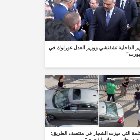
ر الداخلية تشفتشي ووزير العدل غورلوك في
يورت"
كلمة التي ميزت الشجار في منتصف الطريق:
ت زوجك من يدك، انفجري"