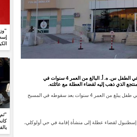
"وزي
إسطن
الكر
في منطقة كارامورسل بولاية كوجايلي، توفي الطفل س. ه. أ. البالغ من العمر 4 سنوات في
جع الذي ذهب إليه لقضاء العطلة مع عائلته.
في منطقة كارامورسل بولاية قوجالي، توفي طفل يبلغ من العمر 4 سنوات بعد سقوطه في المسبح
"تم 
كانت
إسطنبول لقضاء عطلة إلى منشأة إقامة في حي أولوكلي،
بالف