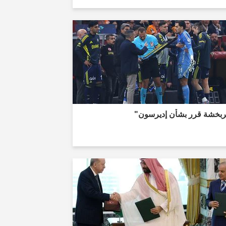
ربخشة قرر بشأن إديرسون"