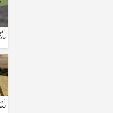
"في 
بدلا
تنخفض