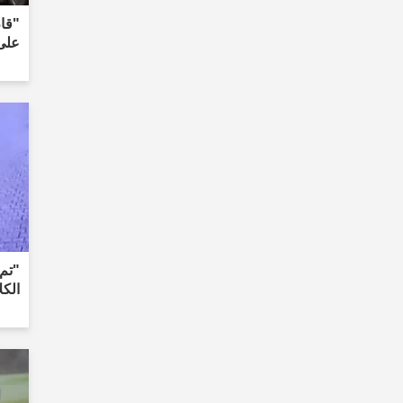
"قام
على
"تم 
الكل