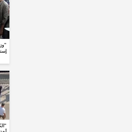
"وزي
إسن
"ال
أخذ