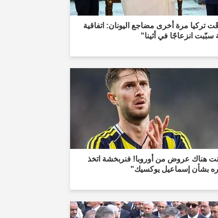
قَت تركيا مرة أخرى مضاجع اليونان: اتفاقية
سبّبت انزعاجًا في أثينا"
نت هناك عروض من أوروبا! فنربخشة اتخذ
ره بشأن إسماعيل يوكسيك"