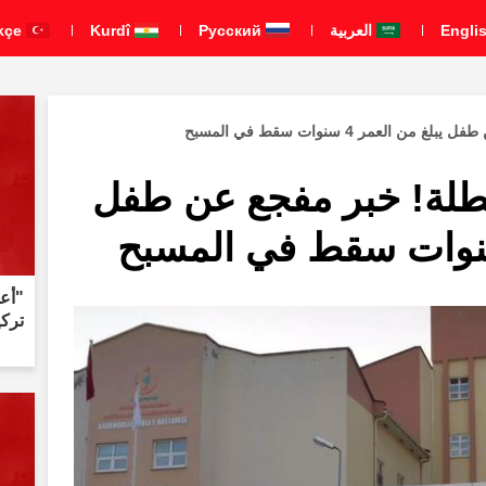
العربية
Pусский
Kurdî
Türkçe
لعمر 4 سنوات سقط في المسبح
عطلة! خبر مفجع عن طفل
"أعل
تركي