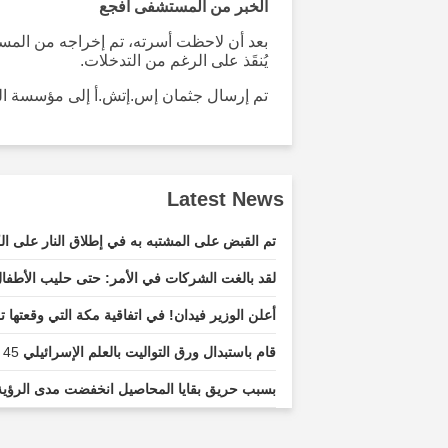
الخبر من المستشفى أفجع
بعد أن لاحظت أسرته، تم إخراجه من الم
يُنقَذ على الرغم من التدخلات.
تم إرسال جثمان إس.إتش.أ إلى مؤسسة ا
Latest News
تم القبض على المشتبه به في إطلاق النار على ا
لقد بالغت الشركات في الأمر: حتى حليب الأطفال
أعلن الوزير فيدان! في اتفاقية مكة التي وقعتها تر
قام باستبدال ورق التواليت بالعلم الإسرائيلي
45 minutes ago...
بسبب حريق بقايا المحاصيل انخفضت مدى الرؤية؛ اصطدمت 13