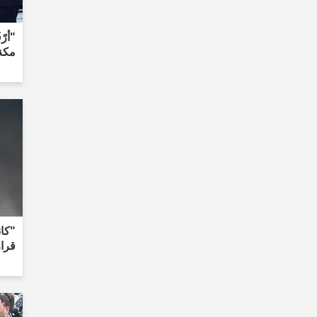
"أرّ
مكة 
"كا
قرا