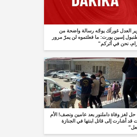
ر العدل غورلَك يوجّه رسالة واضحة من
بول إسين يورت: ما فعلتموه لن يمرّ مرور
ام، نحن في أثركم"
حل لغز وفاة داملنور بعد عامين ونصف! الأم
 قد أشارت إلى قاتل ابنتها في الجنازة
عل"