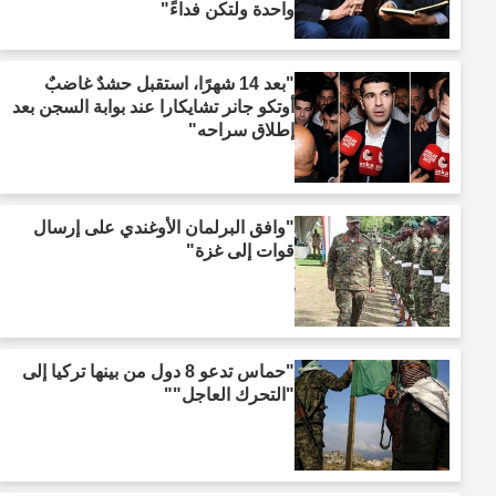
واحدة ولتكن فداءً"
"بعد 14 شهرًا، استقبل حشدٌ غاضبٌ
أوتكو جانر تشايكارا عند بوابة السجن بعد
إطلاق سراحه"
"وافق البرلمان الأوغندي على إرسال
قوات إلى غزة"
"حماس تدعو 8 دول من بينها تركيا إلى
"التحرك العاجل""