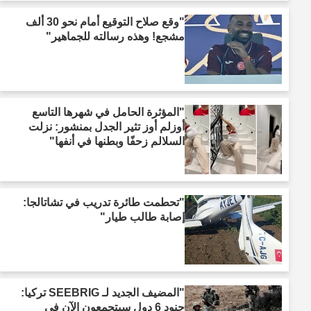
"وقع صلاح التوقيع أمام نحو 30 ألف
مشجع! وهذه رسالته للجماهير"
"المؤثرة الحامل في شهرها التاسع
أوزلم أوز تثير الجدل بمنشور: نزلت
السلالم زحفًا وبطنها في أنفها"
"تحطمت طائرة تدريب في تشاتالجا:
إصابة طالب طيار"
"المضيف الجديد لـ SEEBRIG تركيا:
جنود 6 دول سيتجمعون الآن في