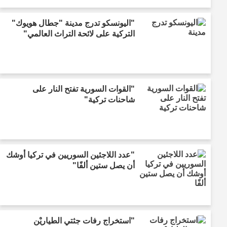
"اليونسكو تدرج مدينة "جطال هويوك"
التركية على لائحة التراث العالمي"
"القوات السورية تفتح النار على
شاحنات تركية"
"عدد اللاجئين السوريين في تركيا أوشك
أن يصل ستين ألفًا"
"استخراج رفات جثتي الطياريْن