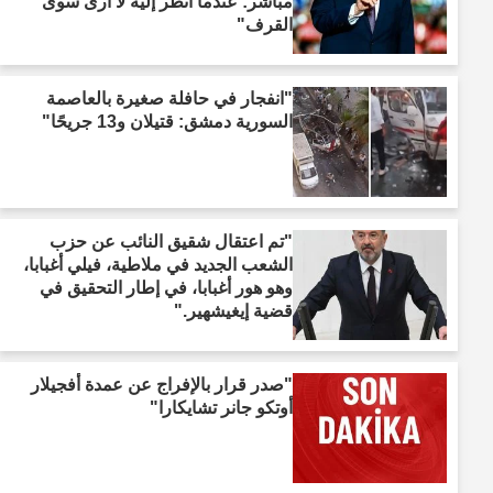
مباشر: عندما أنظر إليه لا أرى سوى
القرف"
"انفجار في حافلة صغيرة بالعاصمة
السورية دمشق: قتيلان و13 جريحًا"
"تم اعتقال شقيق النائب عن حزب
الشعب الجديد في ملاطية، فيلي أغبابا،
وهو هور أغبابا، في إطار التحقيق في
قضية إيغيشهير."
"صدر قرار بالإفراج عن عمدة أفجيلار
أوتكو جانر تشايكارا"