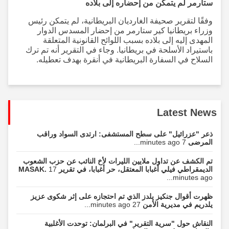
ستارمر لم يتمكن من إحضاره إلى بلاده
وفقًا لتقرير صحيفة الغارديان البريطانية، لم يتمكن رئيس
وزراء بريطانيا كير ستارمر من إحضار المسدس الدوار
المهدى إليه إلى بلاده بسبب اللوائح القانونية المتعلقة
باستيراد الأسلحة في بريطانيا. وجاء في التقرير أنه تم ترك
السلاح في السفارة البريطانية في أنقرة بهدف تعطيله.
Latest News
ذعر "عزرائيل" على سطح المستشفى: ارتدى السواد وراقب
المرضى
7 minutes ago...
تم الكشف عن تداول ملايين الليرات لأخ النائب عن حزب الشعوب
الديمقراطي فيلي أغبابا المعتقل، حر أغبابا، في تقرير MASAK.
17
minutes ago...
ظهرت أقوال جنكيز يلدز الذي تم احتجازه على إثر شكوى عزيز
يلدريم في مديرية الأمن
27 minutes ago...
النقاش حول "سرية التقرير" في البرلمان: توحدت الأغلبية