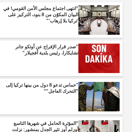
"انتهى اجتماع مجلس الأمن القومي! في
البيان المكوّن من 8 بنود، التركيز على
‘تركيا بلا إرهاب’"
"صدر قرار الإفراج عن أوتكو جانر
تشايكارا، رئيس بلدية أفجيلار"
"حماس تدعو 8 دول من بينها تركيا إلى
"التحرك العاجل""
"المؤثرة الحامل في شهرها التاسع
أوزلم أوز تثير الجدل بمنشور: نزلت