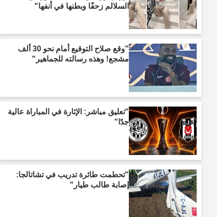
السلالم زحفًا وبطنها في أنفها"
"وقع صلاح التوقيع أمام نحو 30 ألف
مشجع! وهذه رسالته للجماهير"
"تعليق مباشر: الإثارة في المباراة عالية
جدًا"
"تحطمت طائرة تدريب في تشاتالجا:
إصابة طالب طيار"