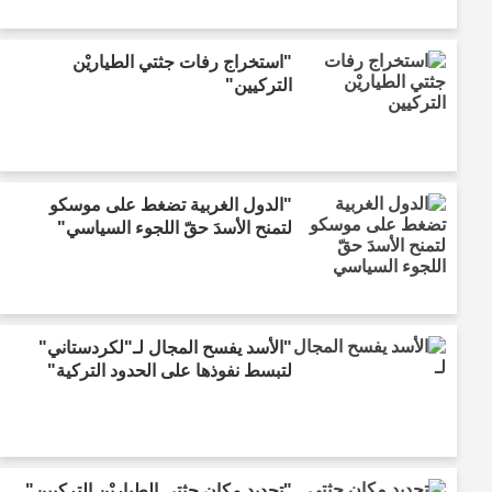
"استخراج رفات جثتي الطياريْن
التركيين"
"الدول الغربية تضغط على موسكو
لتمنح الأسدَ حقّ اللجوء السياسي"
"الأسد يفسح المجال لـ"لكردستاني"
لتبسط نفوذها على الحدود التركية"
"تحديد مكان جثتيِ الطياريْن التركيين"