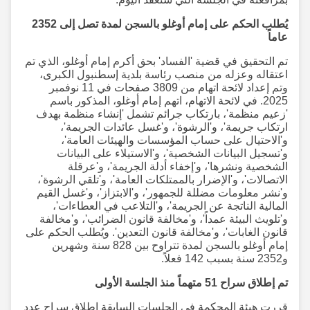
يُطلب الحكم على إمام أوغلو بالسجن لمدة تصل إلى 2352
عاماً
تم التحقيق في قضية 'الفساد' بحق أكرم إمام أوغلو، الذي تم
اعتقاله وعزله من منصب رئاسة بلدية إسطنبول الكبرى،
وتم إعداد لائحة اتهام من 3809 صفحات في 11 نوفمبر
2025. في لائحة الاتهام، اتهم إمام أوغلو، المذكور باسم
'زعيم منظمة'، بارتكاب جرائم تشمل 'إنشاء منظمة بهدف
ارتكاب جريمة'، و'الرشوة'، و'غسل عائدات الجريمة'،
و'الاحتيال على حساب المؤسسات والهيئات العامة'،
و'تسجيل البيانات الشخصية'، و'الاستيلاء على البيانات
الشخصية ونشرها'، و'إخفاء أدلة الجريمة'، و'عرقلة
الاتصالات'، و'الإضرار بالممتلكات العامة'، و'تلقي الرشوة'،
و'نشر معلومات مضللة للجمهور'، و'الابتزاز'، و'غسل القيم
المالية الناتجة عن الجريمة'، و'التلاعب في العطاءات'،
و'تلويث البيئة عمداً'، و'مخالفة قانون الضرائب'، و'مخالفة
قانون الغابات'، و'مخالفة قانون التعدين'. ويُطلب الحكم على
إمام أوغلو بالسجن لمدة تتراوح بين 828 سنة وشهرين
و2352 سنة بسبب 142 فعلاً.
تم إطلاق سراح 51 متهماً منذ الجلسة الأولى
قررت هيئة المحكمة في الجلسات السابقة إطلاق سراح عدد