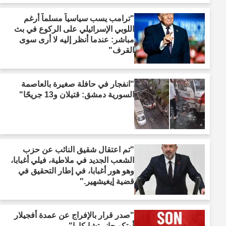
"ترامب يسب سياسياً مسلماً أرغم
اللوبي الإسرائيلي على الركوع في بث
مباشر: عندما أنظر إليه لا أرى سوى
القرف"
"انفجار في حافلة صغيرة بالعاصمة
السورية دمشق: قتيلان و13 جريحًا"
"تم اعتقال شقيق النائب عن حزب
الشعب الجديد في ملاطية، فيلي أغبابا،
وهو هور أغبابا، في إطار التحقيق في
قضية إيغيشهير."
"صدر قرار بالإفراج عن عمدة أفجيلار
أوتكو جانر تشايكارا"