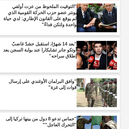
"التوقيت الملحوظ من عزت أولفي
يونتر عضو حزب الحركة القومية الذي
لم يوقع على القانون الإطاري: لدي حياة
واحدة ولتكن فداءً"
"بعد 14 شهرًا، استقبل حشدٌ غاضبٌ
أوتكو جانر تشايكارا عند بوابة السجن بعد
إطلاق سراحه"
"وافق البرلمان الأوغندي على إرسال
قوات إلى غزة"
"حماس تدعو 8 دول من بينها تركيا إلى
"التحرك العاجل""