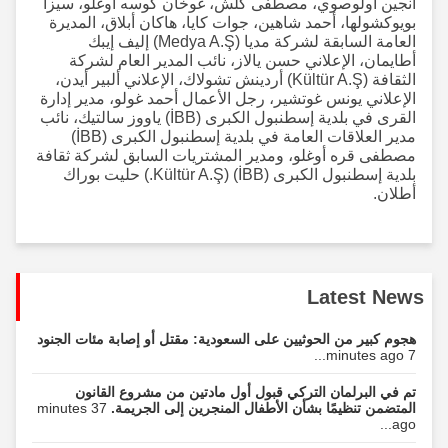
أنجين أولوصوي، مصطفى كلش، غوخان كوسه أوغلو، سيزا
بويوكشولها، أحمد شاهين، جوات كايا، هاكان أبلاق، المديرة
العامة السابقة لشركة مديا (Medya A.Ş) إليف إيبك
أطايمان، الإعلاني حسن يالاز، نائب المدير العام لشركة
الثقافة (Kültür A.Ş) أردينش تشولاك، الإعلاني ألبير أيدن،
الإعلاني يونس غوتشير، رجل الأعمال أحمد غولو، مدير إدارة
القرى في بلدية إسطنبول الكبرى (İBB) ياووز سالتيك، نائب
مدير العلاقات العامة في بلدية إسطنبول الكبرى (İBB)
مصطفى قره أوغلو، ومدير المشتريات السابق لشركة ثقافة
بلدية إسطنبول الكبرى (İBB) (Kültür A.Ş.) حليت بوراك
أطلان.
Latest News
هجوم كبير من الحوثيين على السعودية: مقتل أو إصابة مئات الجنود
7 minutes ago...
تم في البرلمان التركي قبول أول مادتين من مشروع القانون
المتضمن تنظيمًا بشأن الأطفال المنجرين إلى الجريمة.
37 minutes
ago...