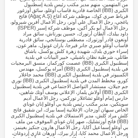
من المتهمين، منهم مدير مكتب رئيس بلدية إسطنبول
الكبرى (İBB) الخاصة قادرية قاساب أوغلو، سائق أوزغور
قرباط صري كوك، موظف شركة أغاج (Ağaç A.Ş) فاتح
ياغجي، رجل الأعمال علي أونر، رجل الأعمال أفرين شيرولو،
رجل الأعمال أبو بكر أكين، موظف شركة إسبر (İSPER)
داود بيلدك، ألطان أرتورك، حسين يورتاش، سائق مراد
أونغون قادر أوزتورك، مصطفى بوستانجي، سائق قادرية
قاساب أوغلو صبري جانر قيرجا، باران غونول، ماهر غون،
إسراء حوري بلدك، شهيدة زهرة كلش يوكسل، باشاق
طاتلي، شرطية نظان باشيلي، خبير البيانات في بلدية
إسطنبول الكبرى (İBB) عصمت كوركماز، منسق البرمجيات
في بلدية إسطنبول الكبرى (İBB) أمراه يوكسل، مهندس
الكمبيوتر في بلدية إسطنبول الكبرى (İBB) محمد جاغلار
كورو، مخطط المدن في بلدية إسطنبول الكبرى (İBB) نوري
جم جيلان، مستشار التواصل الاجتماعي في بلدية إسطنبول
الكبرى (İBB) أولاش يلماز، الإعلاني يوسف أوتك شاهين،
حارس إمام أوغلو تشاغلار توركمن، رجل الأعمال أديم
سويتكين، مدير مكتب رئيس بلدية بي أوغلو إنان غوناي
الخاص سيهان أوزجان، الإعلانية إسما بيرك، ابن شقيق فاتح
كلش مراد كلش، مدير الاستملاك في بلدية إسطنبول الكبرى
(İBB) فاتح أوزتشليك، صهر إنان غوناي الموقوف من ملف
بي أوغلو إسماعيل أكايا، رجل الأعمال هارون جنكيز بغينمز،
ورجل الأعمال محمد كايا، إراز بيرك، أورهان غازي إردوغان،