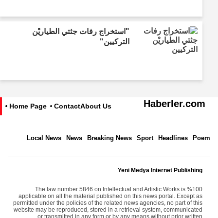
"استخراج رفات جثتي الطياريْن
التركيين"
Haberler.com
Home Page
Contact
About Us
Local News
News
Breaking News
Sport
Headlines
Poem
Yeni Medya Internet Publishing
The law number 5846 on Intellectual and Artistic Works is %100
applicable on all the material published on this news portal. Except as
permitted under the policies of the related news agencies, no part of this
website may be reproduced, stored in a retrieval system, communicated
or transmitted in any form or by any means without prior written