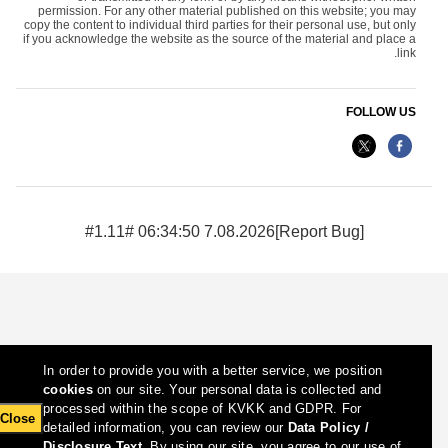
permission. For any other material published on this website; you may
copy the content to individual third parties for their personal use, but only
if you acknowledge the website as the source of the material and place a
link.
FOLLOW US
7.08.2026 06:34:50 #1.11#
[Report Bug]
In order to provide you with a better service, we position
cookies
on our site. Your personal data is collected and
processed within the scope of KVKK and GDPR. For
Close
detailed information, you can review our
Data Policy /
Disclosure Text
. By using our site, you agree to our use of