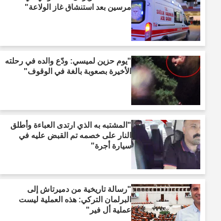
مرسين بعد استنشاق غاز الولاعة"
"يوم حزين لميسي: ودّع والده في رحلته
الأخيرة بصعوبة بالغة في الوقوف"
"المشتبه به الذي ارتدى العباءة وأطلق
النار على خصمه تم القبض عليه في
سيارة أجرة"
"رسالة تاريخية من دميرتاش إلى
البرلمان التركي: هذه العملية ليست
عملية أل فير"