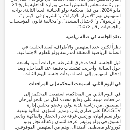
من رئاسة مجلس التفتيش المدني بوزارة الداخلية بتاريخ 24
مايو 2024، من قبل محكمة بولو الجنائية العليا الثالثة. يواجه
المتهمون تهم "الابتزاز بالإكراه"، و"الشروع في الابتزاز"،
و"الرشوة"، و"الاحتيال المشدد"، و"مخالفة قانون المؤسسات
والجمعيات رقم 5072".
تعقد الجلسة في صالة رياضية
نظراً لكثرة عدد المتهمين والأطراف، تُعقد الجلسة في
الصالة الرياضية المغلقة لمدرسة بولو للعلوم الاجتماعية.
قبل الجلسة، اتخذت فرق الشرطة إجراءات أمنية واسعة
حول الصالة. وأجريت تفتيشات دقيقة عند المداخل، وبعد
إدخال المتهمين إلى الصالة، بدأت جلسة اليوم الثالث.
في اليوم الثاني، استمعت المحكمة إلى المرافعات
في اليوم الثاني من المحاكمة، استمعت المحكمة إلى
مرافعات مبنية على وقائع محددة لكل من تانجو أوزجان
المفصول من رئاسة بلدية بولو، وعضو مجلس إدارة
BOLSEV علي صاري يلدز، ومدير الشؤون المالية ببلدية
بولو نعيم أيهان، ورئيس غرفة تجار الخضار والفاكهة وبائعي
السوق في بولو ورئيس غرفة ائتمان وكفالة تجار بولو
كوروغلو مصطفى ألطندال، وهم من المتهمين الموقوفين.