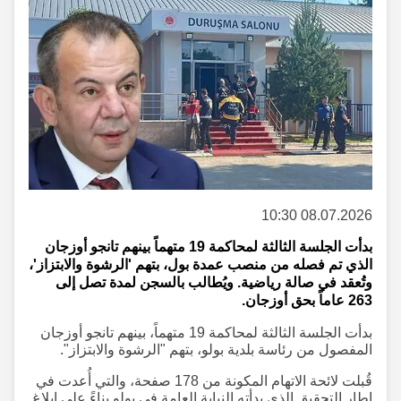
08.07.2026 10:30
بدأت الجلسة الثالثة لمحاكمة 19 متهماً بينهم تانجو أوزجان
الذي تم فصله من منصب عمدة بول، بتهم 'الرشوة والابتزاز'،
وتُعقد في صالة رياضية. ويُطالب بالسجن لمدة تصل إلى
263 عاماً بحق أوزجان.
بدأت الجلسة الثالثة لمحاكمة 19 متهماً، بينهم تانجو أوزجان
المفصول من رئاسة بلدية بولو، بتهم "الرشوة والابتزاز".
قُبلت لائحة الاتهام المكونة من 178 صفحة، والتي أُعدت في
إطار التحقيق الذي بدأته النيابة العامة في بولو بناءً على إبلاغ