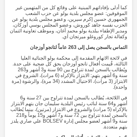
كما أدلى بإفاداتهم المبنية على وقائع كل من المتهمين غير
الموقوفين: عضو مجلس بلدية بولو عن حزب الشعب
الجمهوري حسين إكرم سيرين، وعضو مجلس بلدية بولو عن
الحزب نفسه جاهد كوروش، وعضو المجلس بوسي أوزكان،
ومدير الإطفاء ببلدية بولو محمد آغان، وموظف تعاونية ائتمان
وكفالة تجار كوروغلو ميرتجان آي.
التماس بالسجن يصل إلى 263 عاماً لتانجو أوزجان
في لائحة الاتهام المقدمة إلى محكمة بولو الجنائية العليا
الثالثة، قُيمت أفعال تانجو أوزجان بحق كل ضحية على حدة.
ويُطالب بالسجن لمدة تتراوح بين 90 سنة و3 أشهر و263
سنة و6 أشهر بتهم: الابتزاز بالإكراه (6 مرات)، الشروع في
الابتزاز (3 مرات)، الاحتيال المشدد (34 مرة)، والرشوة (مرة
واحدة).
في اللائحة، يُطالب بالسجن لمدة تتراوح بين 27 سنة و6
أشهر و64 سنة لنائب رئيس البلدية سليمان جان بتهم الابتزاز
بالإكراه (5 مرات) والشروع في الابتزاز (مرتين)، بينما يُطالب
بالسجن لمدة تتراوح بين 72 سنة و7 أشهر و15 يوماً و218
سنة و9 أشهر لعضو مجلس إدارة BOLSEV علي صاري يلدز
بتهم متعددة.