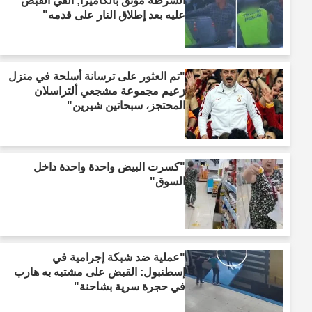
الشرطة موثق بالكاميرا; أُلقي القبض
عليه بعد إطلاق النار على قدمه"
"تم العثور على ترسانة أسلحة في منزل
زعيم مجموعة مشجعي ألتراسلان
المحتجز، سبحاتين شيرين"
"كسرت البيض واحدة واحدة داخل
السوق"
"عملية ضد شبكة إجرامية في
إسطنبول: القبض على مشتبه به هارب
في حجرة سرية بشاحنة"