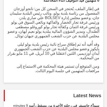
6 متهمين قيد التوقيف أثناء المحاكمة
في إطار الملف، يُحتجز في السجن كل من: تانجو أوزجان
المفصول من رئاسة بلدية بولو، ونائب رئيس البلدية سليمان
جان، وعضو مجلس إدارة BOLSEV علي صاري يلدز،
ورئيس غرفة تجار الخضار والفاكهة وبائعي السوق في بولو
ورئيس غرفة ائتمان وكفالة تجار بولو كوروغلو مصطفى
ألطندال، ومدير الشؤون المالية ببلدية بولو نعيم أيهان، وعضو
مجلس البلدية عن حزب الشعب الجمهوري جيهان توتال.
وقد أُفيد أنه تم إطلاق سراح نائبة رئيس بلدية بولو ليلى
بايكوز وعضو مجلس البلدية عن حزب الشعب الجمهوري
أيدان أوزديمير، اللتين اعتقلتا في 10 أبريل، في 11 مايو بقرار
من المحكمة.
ومن المتوقع أن تستمر هيئة المحكمة في الاستماع إلى
مرافعات المتهمين في جلسة اليوم الثالث.
Latest News
سيودَّع جانسيفر في رحلته الأخيرة من مسقط رأسه
9 minutes