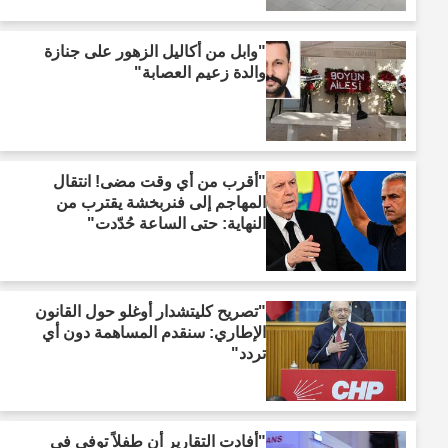
"وابل من أكاليل الزهور على جنازة
والدة زعيم العصابة"
"أقرب من أي وقت مضى! انتقال
المهاجم إلى فنربخشة يقترب من
النهاية: حتى الساعة حُدّدت"
"تصريح كليتشدار أوغلو حول القانون
الإطاري: سنقدم المساهمة دون أي
تردد"
"أفادت التقارير أن طفلاً توفي في