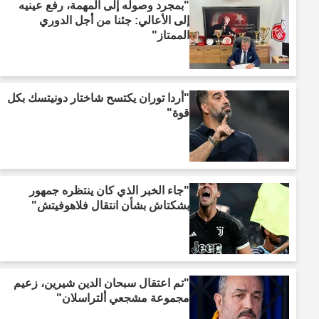
"بمجرد وصوله إلى المهمة، رفع عينيه
إلى الأعالي: جئنا من أجل الدوري
الممتاز"
"أردا توران يكتسح شاختار دونيتسك بكل
قوة"
"جاء الخبر الذي كان ينتظره جمهور
بشكتاش بشأن انتقال فلاهوفيتش"
"تم اعتقال سبحان الدين شيرين، زعيم
مجموعة مشجعي ألتراسلان"