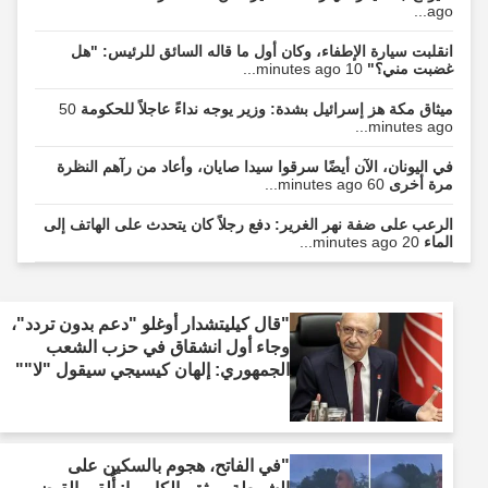
ago...
انقلبت سيارة الإطفاء، وكان أول ما قاله السائق للرئيس: "هل
غضبت مني؟"
10 minutes ago...
ميثاق مكة هز إسرائيل بشدة: وزير يوجه نداءً عاجلاً للحكومة
50
minutes ago...
في اليونان، الآن أيضًا سرقوا سيدا صايان، وأعاد من رآهم النظرة
مرة أخرى
60 minutes ago...
الرعب على ضفة نهر الغرير: دفع رجلاً كان يتحدث على الهاتف إلى
الماء
20 minutes ago...
"قال كيليتشدار أوغلو "دعم بدون تردد"،
وجاء أول انشقاق في حزب الشعب
الجمهوري: إلهان كيسيجي سيقول "لا""
"في الفاتح، هجوم بالسكين على