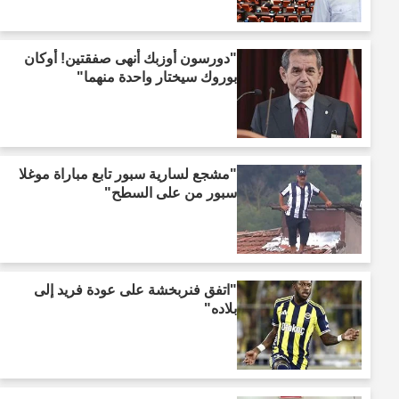
"دورسون أوزبك أنهى صفقتين! أوكان
بوروك سيختار واحدة منهما"
"مشجع لسارية سبور تابع مباراة موغلا
سبور من على السطح"
"اتفق فنربخشة على عودة فريد إلى
بلاده"