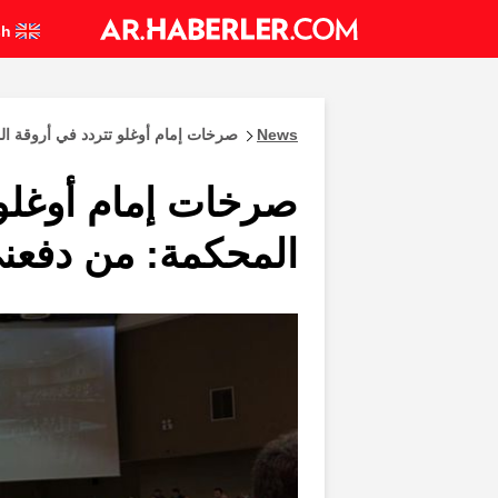
English
News
صرخات إمام أوغلو تتردد في أروقة ا
صرخات إمام أوغلو 
المحكمة: من دفعن