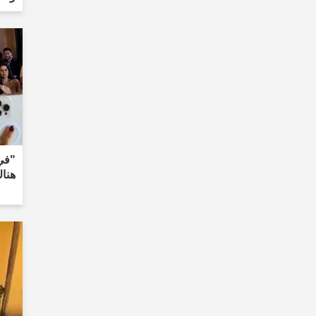
"في 
هنا