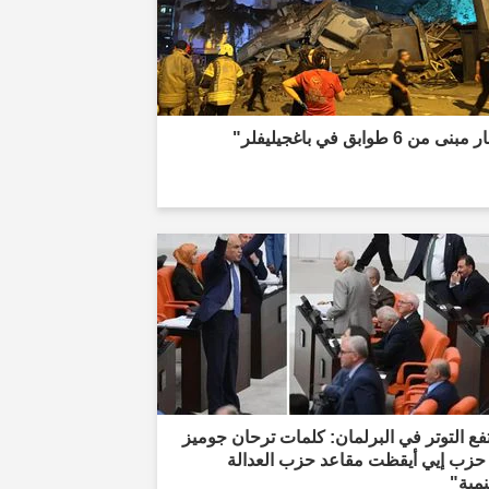
نى من 6 طوابق في باغجيليفلر"
فع التوتر في البرلمان: كلمات ترحان جوميز
حزب إيي أيقظت مقاعد حزب العدالة
نمية"