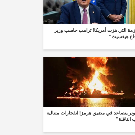
زمة التي هزت أمريكا! ترامب حاسب وزير
فاع هيغسيث"
وتر يتصاعد في مضيق هرمز! انفجارات متتالية
الناقلة"