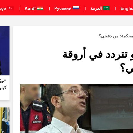
العربية
Pусский
Kurdî
Türkçe
لمحكمة: من دفعني؟
تتردد في أروقة
ي؟
كيلو