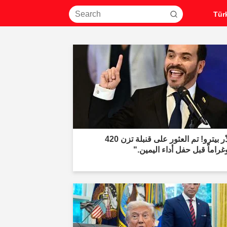
"حذّر بيترو! تم العثور على قنبلة تزن 420
غراماً قبل حفل أداء اليمين."