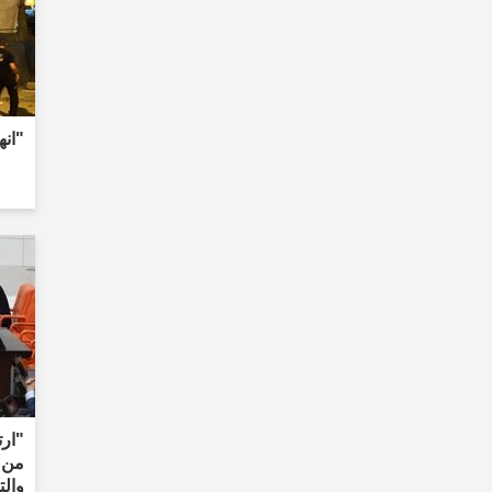
"انهار مب
"ارت
من 
والت