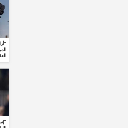
"أزا
المر
العق
"إسم
اللي