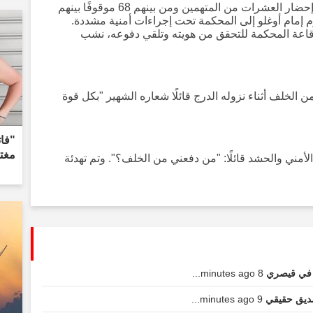
في الأسبوع الثاني عشر من المحاكمة، تم إحضار العشرات من المتهمين ومن بينهم 68 موقوفًا بينهم
 إمام أوغلو إلى المحكمة تحت إجراءات أمنية مشددة.
 قاعة المحكمة للتحقق من هويته وتلقي دفوعه، نشب
الخلف أثناء نزوله الدرج قائلًا شعاره الشهير "بكل قوة
مغت
مني والحشد قائلًا: "من دفعني من الخلف؟". وتم تهدئة
8 minutes ago...
9 minutes ago...