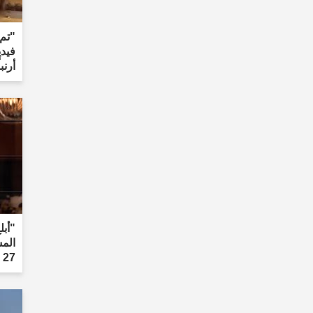
"تم 
فيدي
أرنب
المس
27 عامًا."