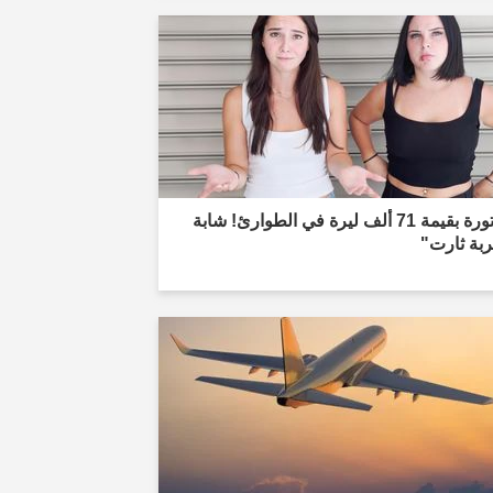
"فاتورة بقيمة 71 ألف ليرة في الطوارئ! شابة
ربة ثارت"