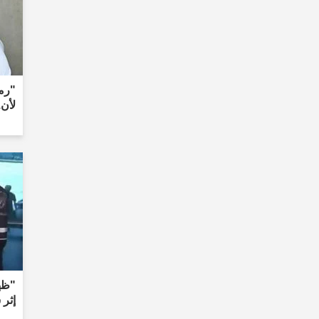
"رمز
لأن.
"ظهر
إثر 