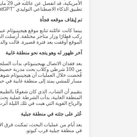
الأمري
تطبيق الذكاء الاصطناعي التوليدي "ChatGPT" لتخطيط الرحلة، ثم خرج لاستكشاف المدينة بمفرده.
تم إيقاف موقعه فجأة
بينما كانت عائلته تتابع موقع هيجينبوثام 
ركب قطارًا وزار متاجر مختلفة. أرسلت ال
الموقع أُوقفت بعد فترة قصيرة. قالت والدت
آخر ظهور له وهو يتجه نحو منطقة غابية
بعد فقدان الاتصال بهيجينبوثام، بدأت السل
من 100 شرطي وكلاب بحث مدربة خصي
فُحصت خلال العمليات أن هيجينبوثام شوهد
مسار للمشي يمتد إلى منطقة غابية في حي 
بتقييم أن الشاب، الذي كان شغوفًا بالطب
والرياح القوية التي هبت في تلك الليلة أثرت
عُثر على جثته في منطقة جبلية
بعد أيام من عمليات البحث، تمكنت فرق الإ
في منطقة جبلية قرب كيوتو.