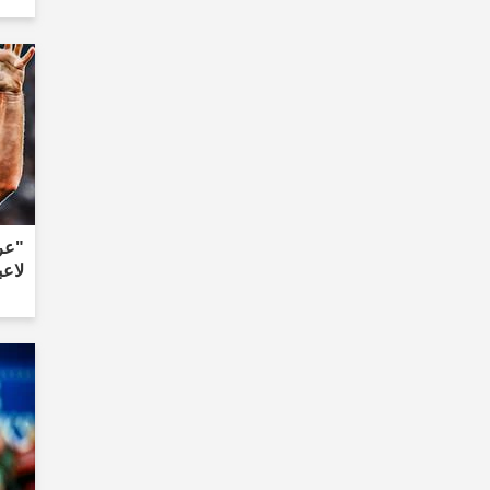
"عر
لاعب