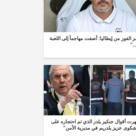
 الفوز من إيطاليا: أضفت مهاجماً إلى اللعبة
.."
ت أقوال جنكيز يلدز الذي تم احتجازه على
شكوى عزيز يلدريم في مديرية الأمن"