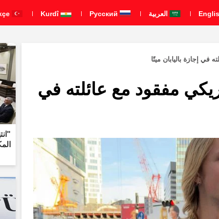
العربية
Pусский
Kurdî
Türkçe
في إجازة باليابان ميتًا
يكي مفقود مع عائلته في
"انت
المكوّن من 8 بن