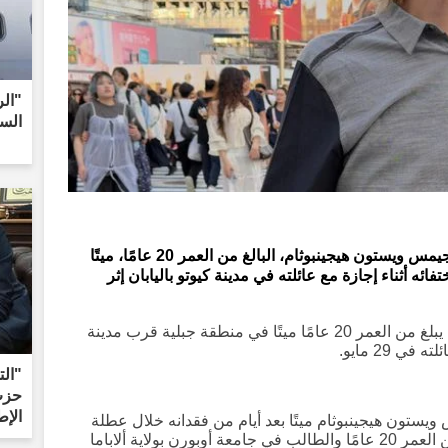
"الر
الس
تم العثور على الطالب الجامعي الأمريكي جيمس ويستون هيجينبوثام، البالغ من العمر 20 عامًا، ميتًا
ائه أثناء إجازة مع عائلته في مدينة كيوتو باليابان إثر
عُثر يوم الاثنين على طالب جامعي أمريكي يبلغ من العمر 20 عامًا ميتًا في منطقة جبلية قرب مدينة
ي 29 مايو.
"ال
حزب 
الإط
يستون هيجينبوثام ميتًا بعد أيام من فقدانه خلال عطلة
عائلية في اليابان. كان هيجينبوثام، البالغ من العمر 20 عامًا والطالب في جامعة أوبورن بولاية ألاباما