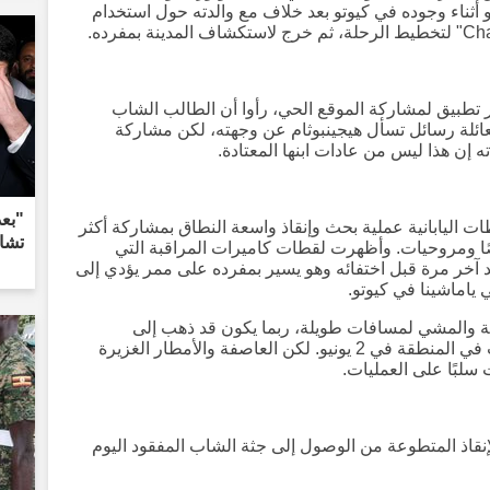
كية، قد انفصل عن عائلته في 29 مايو أثناء وجوده في كيوتو بعد خلاف مع والدته حول استخدام
عبر تطبيق لمشاركة الموقع الحي، رأوا أن الطالب الشاب
عائلة رسائل تسأل هيجينبوثام عن وجهته، لكن مشاركة
ه إن هذا ليس من عادات ابنها المعتادة.
طات اليابانية عملية بحث وإنقاذ واسعة النطاق بمشاركة أكثر
تشاي
صًا ومروحيات. وأظهرت لقطات كاميرات المراقبة التي
 آخر مرة قبل اختفائه وهو يسير بمفرده على ممر يؤدي إلى
ياماشينا في كيوتو.
يعة والمشي لمسافات طويلة، ربما يكون قد ذهب إلى
المنطقة الغابية، بدأت الشرطة عملية بحث في المنطقة في 2 يونيو. لكن العاصفة والأمطار الغزيرة
 سلبًا على العمليات.
نقاذ المتطوعة من الوصول إلى جثة الشاب المفقود اليوم