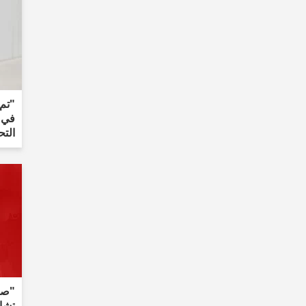
"تم
في م
التح
"صدر
تشاي