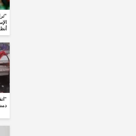
"ترا
الإس
أنظر
"انف
دمشق: 