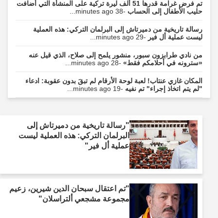
تم فرض غرامة قدرها 51 ألف ليرة تركية على المنشأة التي أضافت
حليب الأطفال إلى الحساب
-38 minutes ago...
رسالة تاريخية من دميرتاش إلى البرلمان التركي: هذه العملية
ليست عملية أل فير
-29 minutes ago...
من نادي طرابزون سبور، منشور يلمح إلى صلاح، الذي قيل عنه
«سترونه في أحلامكم فقط»
-28 minutes ago...
المكان غازي عنتاب! لعبة لوحة الأرقام لم تبقَ بدون عقوبة: ادعاء
"لم يتم اتخاذ إجراء" تم نفيه
-19 minutes ago...
"رسالة تاريخية من دميرتاش إلى
البرلمان التركي: هذه العملية ليست
عملية أل فير"
"تم اعتقال سبحان الدين شيرين، زعيم
مجموعة مشجعي ألتراسلان"