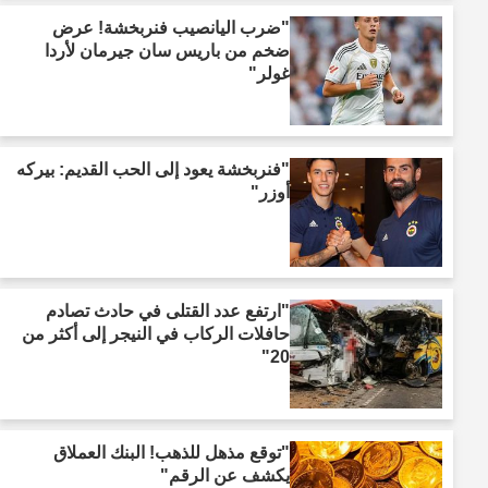
"ضرب اليانصيب فنربخشة! عرض
ضخم من باريس سان جيرمان لأردا
غولر"
"فنربخشة يعود إلى الحب القديم: بيركه
أوزر"
"ارتفع عدد القتلى في حادث تصادم
حافلات الركاب في النيجر إلى أكثر من
20"
"توقع مذهل للذهب! البنك العملاق
يكشف عن الرقم"