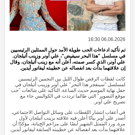
06.06.2026 16:30
تم تأكيد ادعاءات الحب طويلة الأمد حول الممثلين الرئيسيين
في مسلسل "هذا البحر سيفيض"، علي أونر وزينب أتيلجان.
علي أونر، الذي كسر صمته، أعلن أنه مع زينب أتيلجان، وقال
إن علاقتهما بدأت بعد انفصاله عن خطيبته ليفانور أيدين.
كانت لقطات الرقص طوال الليل بين النجمين الرئيسيين
لمسلسل "سينفجر هذا البحر" علي أونر وزينب أتيلجان في
حفل نهاية الموسم حديث الساعة. التأكيد على شائعات "حب
موقع التصوير" التي طالما ترددت في الكواليس جاء مع
تصريح علي أونر.
في أعقاب انتشار اللقطات على وسائل التواصل الاجتماعي،
أصدر علي أونر بيانًا أعلن فيه علاقته بزينب أتيلجان لأول
مرة. ورد الممثل الشهير أيضًا على مزاعم الخيانة، مؤكدًا أن
علاقتهما بدأت بعد انفصاله عن خطيبته السابقة ليفانور أيدين.