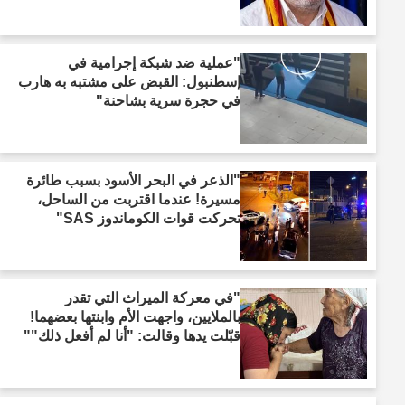
"عملية ضد شبكة إجرامية في
إسطنبول: القبض على مشتبه به هارب
في حجرة سرية بشاحنة"
"الذعر في البحر الأسود بسبب طائرة
مسيرة! عندما اقتربت من الساحل،
تحركت قوات الكوماندوز SAS"
"في معركة الميراث التي تقدر
بالملايين، واجهت الأم وابنتها بعضهما!
قبّلت يدها وقالت: "أنا لم أفعل ذلك""