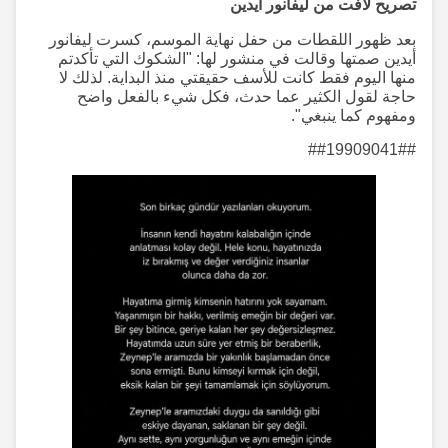
تصريح لافت من ليفانور أيدين
بعد ظهور اللقطات من حفل نهاية الموسم، كسرت ليفانور
أيدين صمتها وقالت في منشور لها: "الشكوك التي تأكدتم
منها اليوم فقط كانت للأسف حقيقتي منذ البداية. لذلك لا
حاجة لقول الكثير عما حدث، فكل شيء بالفعل واضح
ومفهوم كما ينبغي".
##19909041##