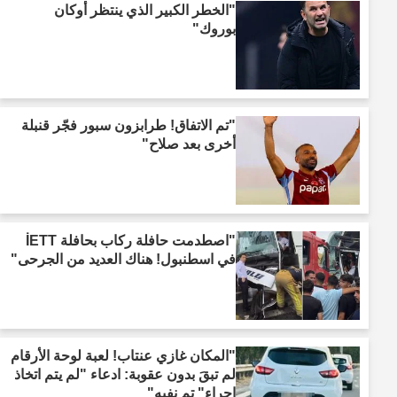
"الخطر الكبير الذي ينتظر أوكان
بوروك"
"تم الاتفاق! طرابزون سبور فجّر قنبلة
أخرى بعد صلاح"
"اصطدمت حافلة ركاب بحافلة İETT
في اسطنبول! هناك العديد من الجرحى"
"المكان غازي عنتاب! لعبة لوحة الأرقام
لم تبقَ بدون عقوبة: ادعاء "لم يتم اتخاذ
إجراء" تم نفيه"