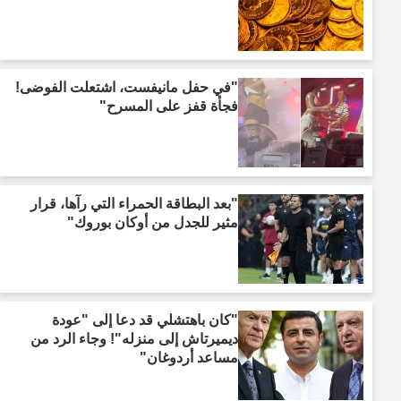
"في حفل مانيفست، اشتعلت الفوضى!
فجأة قفز على المسرح"
"بعد البطاقة الحمراء التي رآها، قرار
مثير للجدل من أوكان بوروك"
"كان باهتشلي قد دعا إلى "عودة
ديميرتاش إلى منزله"! وجاء الرد من
مساعد أردوغان"