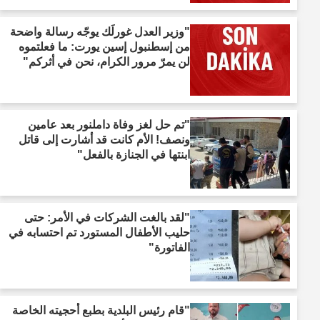
"وزير العدل غورلَك يوجّه رسالة واضحة
من إسطنبول إسين يورت: ما فعلتموه
لن يمرّ مرور الكرام، نحن في أثركم"
"تم حل لغز وفاة داملنور بعد عامين
ونصف! الأم كانت قد أشارت إلى قاتل
ابنتها في الجنازة بالفعل"
"لقد بالغت الشركات في الأمر: حتى
حليب الأطفال المستورد تم احتسابه في
الفاتورة"
"قام رئيس البلدية بطبع أحجيته الخاصة