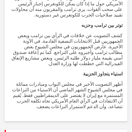
الأمريكي حول ما إذا كان يمكن للكونغرس إجبار الرئيس
على سحب القوات. يرى ترامب والمقربون منه أن محاولات
تقييد صلاحيات الحرب للكونغرس غير دستورية.
توتر بين ترامب وحزبه
كشف التصويت عن خلافات في الرأي بين ترامب وبعض
الجمهوريين قبل الانتخابات النصفية القادمة. في الآونة
الأخيرة، عارض الجمهوريون في مجلس الشيوخ بعض
مطالب ترامب وأجبروه على التراجع. كما تم إعاقة صندوق
أمني بقيمة مليار دولار طلبه الرئيس، وبعض مشاريع الإنفاق
الفيدرالية التي خططت لها وزارة العدل.
استياء يتجاوز الحزبية
أظهر التصويت الأخير في مجلس النواب ومبادرات مماثلة
في مجلس الشيوخ الشهر الماضي أن الاستياء من النزاعات
المستمرة مع إيران لا يقتصر على الديمقراطيين فقط. يُقيم
أن الانتقادات في الرأي العام الأمريكي تجاه تكلفة الحرب
تتصاعد، وأن الدعم لاستمرار النزاعات يضعف.