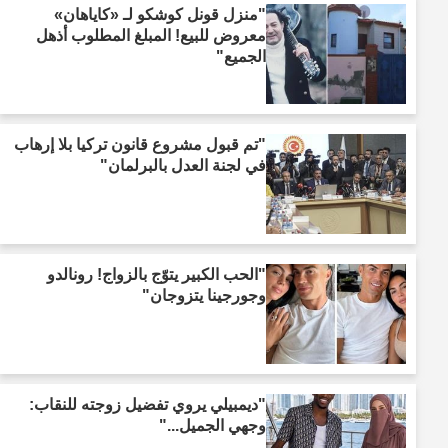
"منزل قونل كوشكو لـ «كاياهان»
معروض للبيع! المبلغ المطلوب أذهل
الجميع"
"تم قبول مشروع قانون تركيا بلا إرهاب
في لجنة العدل بالبرلمان"
"الحب الكبير يتوّج بالزواج! رونالدو
وجورجينا يتزوجان"
"ديمبيلي يروي تفضيل زوجته للنقاب:
وجهي الجميل..."