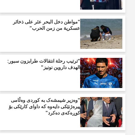
"مواطن دخل البحر عثر على ذخائر
عسكرية من زمن الحرب"
"ترتيب رحلة انتقالات طرابزون سبور:
الهدف داروين نونيز"
"وەزیر شیمشەک بە کوردی وەڵامی
پیرەژنێکی دایەوە کە داوای کارێکی بۆ
کوڕەکەی دەکرد"