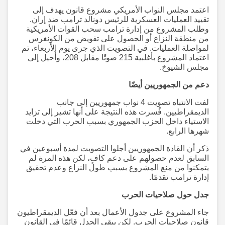
اعتمد مجلس النواب الأمريكي مشروع قانون يهدف إلى
تقييد العمليات العسكرية للرئيس دونالد ترامب ضد إران.
وطلب المشروع من إدارة ترامب سحب القوات الأمريكية
من منطقة النزاع أو الحصول على تفويض من الكونغرس
لمواصلة العمليات. في التصويت الذي جرى يوم الأربعاء، تم
اعتماد المشروع بأغلبية 215 صوتًا مقابل 208، وأُحيل إلى
مجلس الشيوخ.
دعم من الجمهوريين أيضًا
لفت الانتباه تصويت 4 نواب جمهوريين إلى جانب
الديمقراطيين. فُسرت هذه النتيجة على أنها تشير إلى تزايد
الاستياء داخل الحزب الجمهوري بسبب الحرب التي دخلت
شهرها الرابع.
ذكر أن القادة الجمهوريين أجلوا التصويت لمدة أسبوعين في
السابق لعدم حصولهم على دعم كافٍ، لكن هذه المرة لم
يتمكنوا من منع المشروع بسبب طول النزاع وعدم تحقيق
إدارة ترامب تقدمًا.
جدل حول صلاحيات الحرب
جاء المشروع على جدول الأعمال بعد أن فعّل الديمقراطيون
قانون صلاحيات الحرب. لكن يبقى الجدل قائمًا في القانون