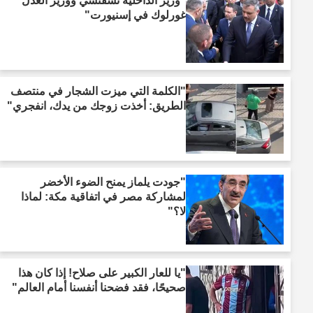
"وزير الداخلية تشفتشي ووزير العدل
غورلوك في إسنيورت"
"الكلمة التي ميزت الشجار في منتصف
الطريق: أخذت زوجك من يدك، انفجري"
"جودت يلماز يمنح الضوء الأخضر
لمشاركة مصر في اتفاقية مكة: لماذا
لا؟"
"يا للعار الكبير على صلاح! إذا كان هذا
صحيحًا، فقد فضحنا أنفسنا أمام العالم"