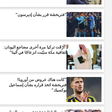
"فنربخشة قرر بشأن إديرسون"
"أرّقَت تركيا مرة أخرى مضاجع اليونان:
اتفاقية مكة سبّبت انزعاجًا في أثينا"
"كانت هناك عروض من أوروبا!
فنربخشة اتخذ قراره بشأن إسماعيل
يوكسيك"