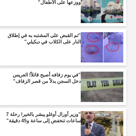
ووزعها على الأطفال"
"تم القبض على المشتبه به في إطلاق
النار على الكلاب في ديكيلي"
"في يوم زفافه أصبح قاتلاً! العريس
دخل السجن بدلاً من قصر الزفاف"
"وزير أورال أوغلو يبشر بالخير! رحلة 7
ساعات تنخفض إلى ساعة و45 دقيقة"