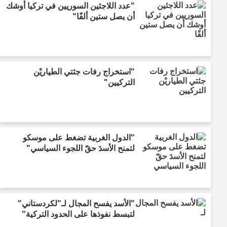
"عدد اللاجئين السوريين في تركيا أوشك
أن يصل ستين ألفًا"
"استخراج رفات جثتي الطياريْن
التركيين"
"الدول الغربية تضغط على موسكو
لتمنح الأسدَ حقّ اللجوء السياسي"
"الأسد يفسح المجال لـ"لكردستاني"
لتبسط نفوذها على الحدود التركية"