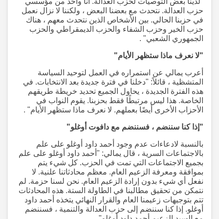
"لدينا بعض التوصيات لحزب العدالة. أنا واحد من مؤسسي
حزب العدالة. نتحدث مع بعضنا البعض ، ولكننا لا نزال نعمل
في حزبنا الحالي. بين الأشخاص الذين نتحدث معهم ، هناك
حزب الخير وحزب الشفاء والحزب الديمقراطي والحزب
الجمهوري الشعبي" .
"لا نعرف ماذا ستظهر الأيام"
أعرب يمالي عن استمراره في العمل لتوحيد السياسة
المتشظية ، قائلاً: "دخلنا في فترة جديدة بعد الانتخابات. في
هذه الفترة الجديدة ، يحاول الجميع تحديد خريطة طريقهم
الخاصة. هذا ليس مرتبطًا فقط بحزبنا. يقوم النواب في
الأحزاب الأخرى أيضًا بعملهم. لا نعرف ماذا ستظهر الأيام" .
"إذا كنا سننضم ، فسننضم مع دافوت أوغلو"
بالنسبة لادعاءات عدم وجود أحمد داود أوغلو على علم
بالاجتماعات السرية ، قال يمالي: "أحمد داود أوغلو على علم
بجميع الاجتماعات التي تمت في الحزب. كل شيء يتم
بموافقة ومعرفة الزعيم العام. معظم محادثاتنا علنية. لا
نفعل أي شيء بدون إرادة الزعيم العام. نحن لسنا حزمة. لم
نتمكن من تحقيق مطالبنا في الطاولة الستة. هذه المحادثات
تتم بتوجيهات زعيمنا العام والقرار النهائي يتخذه أحمد داود
أوغلو. إذا كنا سننضم إلى حزب العدالة والتنمية ، فسننضم
مع السيد الزعيم أحمد داود أوغلو" .