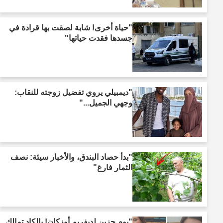
"حياة أخرى! شابة لصقت بها قرادة في
جسدها فقدت حياتها"
"ديمبيلي يروي تفضيل زوجته للنقاب:
وجهي الجميل..."
"بدأ حصاد البندق، والأخبار سيئة: نصف
الثمار فارغ"
"يوم حزين لديفريم أوزكان! بالكاد تمالك