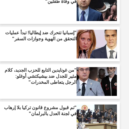
في وفاة طفلين"
"إسبانيا تتحرك ضد إيطاليا! تبدأ عمليات
التحقق من الهوية وجوازات السفر"
"من غونايدين التابع للحزب الجديد، كلام
مثير للجدل ضد بيشيكتشي أوغلو:
الرجل يتعاطى المخدرات"
"تم قبول مشروع قانون تركيا بلا إرهاب
في لجنة العدل بالبرلمان"