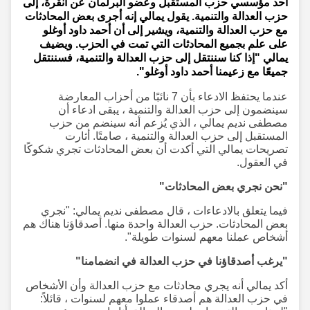
أحد مؤسسي حزب المستقبل وعضو البرلمان عن أنقرة، إلى
حزب العدالة والتنمية. يقول يمالي إنه أجرى بعض المحادثات
مع حزب العدالة والتنمية، ويشير إلى أن أحمد داود أوغلو
على علم بجميع المحادثات التي تمت في الحزب. ويضيف
يمالي "إذا كنا سننتقل إلى حزب العدالة والتنمية، فسننتقل
جميعًا مع زعيمنا أحمد داود أوغلو".
عندما يحتفظ الادعاء بأن 7 نائبًا من أحزاب المعارضة
سينضمون إلى حزب العدالة والتنمية ، يبقى ادعاء أن
مصطفى نديم يمالي ، الذي يُزعم أنه سينضم من حزب
المستقبل إلى حزب العدالة والتنمية ، صامتًا. أثارت
تصريحات يمالي التي أكدت أن بعض المحادثات تجري شكوكًا
في العقول.
"نحن نجري بعض المحادثات"
فيما يتعلق بالادعاءات ، قال مصطفى نديم يمالي: "نجري
بعض المحادثات. حزب العدالة واحدة منها. أصدقاؤنا هناك هم
أشخاص عملنا معهم لسنوات طويلة".
"يرغب أصدقاؤنا في حزب العدالة في انضمامنا"
أكد يمالي أنه يجري محادثات مع حزب العدالة وأن الأشخاص
في حزب العدالة هم أصدقاء عملوا معهم لسنوات ، قائلاً: