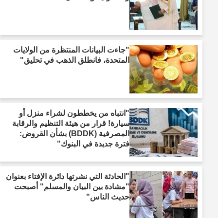
"جاءت البيانات المنتظرة من الولايات
المتحدة، فانطلق الذهب في تحليق"
"انتباه من يخططون لشراء منزل أو
سيارة! قرار من هيئة التنظيم والرقابة
المصرفية (BDDK) بشأن القروض:
فترة جديدة في البنوك"
"الحادثة التي نشرتها دائرة الإفتاء بعنوان
"مشادة بين البيان والمسلم" أصبحت
حديث الناس"