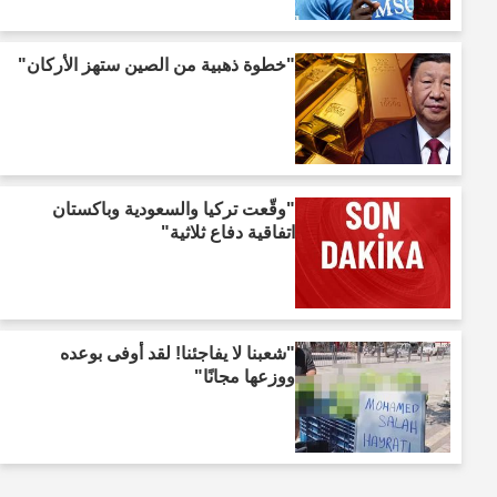
"خطوة ذهبية من الصين ستهز الأركان"
"وقّعت تركيا والسعودية وباكستان
اتفاقية دفاع ثلاثية"
"شعبنا لا يفاجئنا! لقد أوفى بوعده
ووزعها مجانًا"