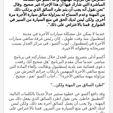
المباشرة التي شارك فيها أن هذا الإجراء غير صحيح. وقال
"نحن نقول أنه يجب أن يتم طرد السائق الذي يرتكب ذلك
من المهنة وعدم السماح له بمزاولة سائق سيارة الأجرة مرة
أخرى. ولكن ليس لديك الحق في منع السيارة من السير في
الشوارع. قمنا بالاعتراض على ذلك".
عندما لا يمكن حل مشكلة سيارات الأجرة في مدينة
إسطنبول منذ وقت طويل ، كان رئيس غرفة سائقي سيارات
الأجرة في إسطنبول ، أيوب أكسو ، في مركز الجدل بسبب
تصريحاته وخطواته الأخيرة.
أكسو أدلى بتصريح مثير للجدل خلال مشاركته في برنامج
مباشر. عندما سأل مقدم البرنامج "هل صحيح أنك رفعت
دعوى قضائية ضد بلدية إسطنبول وطالبت بإلغاء المادة التي
تمنع سائقي الأجرة المتهمين بارتكاب جرائم التحرش من
مزاولة مهنة سائقي الأجرة؟" ، أجاب أكسو "نعم ، صحيح".
"اطرد السائق من المهنة ولكن..."
وقد دافع أكسو عن خطوة ستثير جدلاً جديدًا بالكلمات التالية:
"التطبيق خاطئ. نحن نقول اطرد السائق الذي يفعل ذلك من
المهنة ، ولا يجب أن يعمل كسائق أجرة بعد ذلك. ولكن ليس
لديك الحق في منع السيارة من المرور. قمنا بالاعتراض على
ذلك."