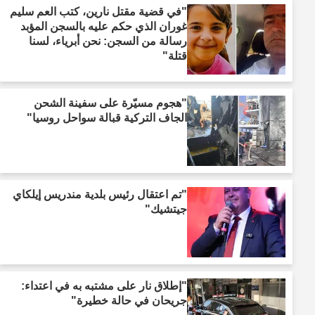
"في قضية مقتل نارين، كتب العم سليم
غوران الذي حكم عليه بالسجن المؤبد
رسالة من السجن: نحن أبرياء، لسنا
قتلة"
"هجوم مسيّرة على سفينة الشحن
الجاف التركية قبالة سواحل روسيا"
"تم اعتقال رئيس بلدية مندريس إيلكاي
جيتشيك"
"إطلاق نار على مشتبه به في اعتداء:
جريحان في حالة خطيرة"