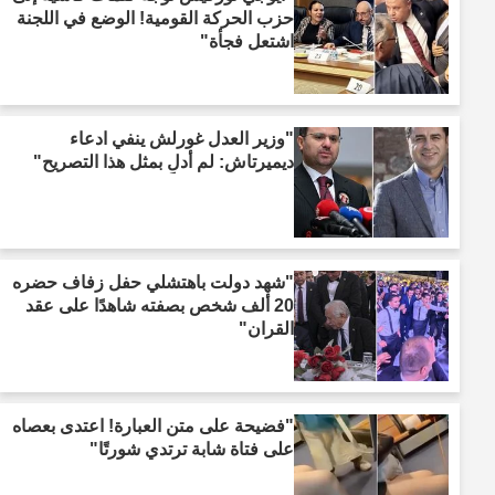
حزب الحركة القومية! الوضع في اللجنة
اشتعل فجأة"
"وزير العدل غورلش ينفي ادعاء
ديميرتاش: لم أدلِ بمثل هذا التصريح"
"شهد دولت باهتشلي حفل زفاف حضره
20 ألف شخص بصفته شاهدًا على عقد
القران"
"فضيحة على متن العبارة! اعتدى بعصاه
على فتاة شابة ترتدي شورتًا"