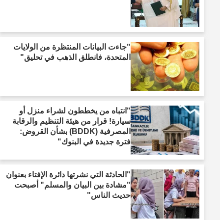
"جاءت البيانات المنتظرة من الولايات
المتحدة، فانطلق الذهب في تحليق"
"انتباه من يخططون لشراء منزل أو
سيارة! قرار من هيئة التنظيم والرقابة
المصرفية (BDDK) بشأن القروض:
فترة جديدة في البنوك"
"الحادثة التي نشرتها دائرة الإفتاء بعنوان
"مشادة بين البيان والمسلم" أصبحت
حديث الناس"