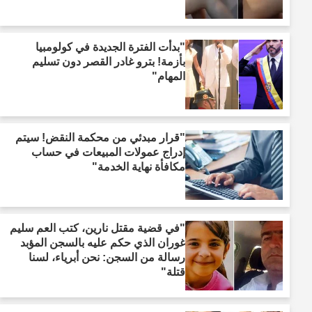
"بدأت الفترة الجديدة في كولومبيا
بأزمة! بترو غادر القصر دون تسليم
المهام"
"قرار مبدئي من محكمة النقض! سيتم
إدراج عمولات المبيعات في حساب
مكافأة نهاية الخدمة"
"في قضية مقتل نارين، كتب العم سليم
غوران الذي حكم عليه بالسجن المؤبد
رسالة من السجن: نحن أبرياء، لسنا
قتلة"