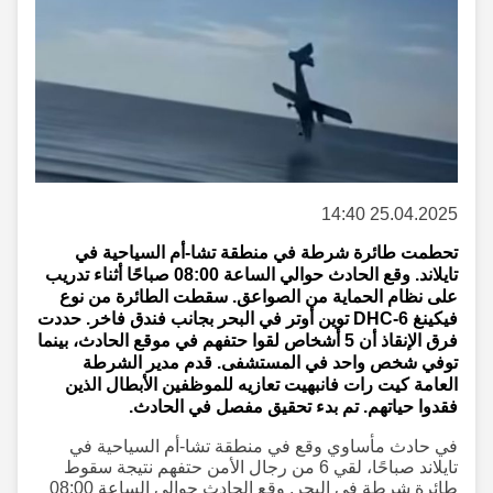
25.04.2025 14:40
تحطمت طائرة شرطة في منطقة تشا-أم السياحية في
تايلاند. وقع الحادث حوالي الساعة 08:00 صباحًا أثناء تدريب
على نظام الحماية من الصواعق. سقطت الطائرة من نوع
فيكينغ DHC-6 توين أوتر في البحر بجانب فندق فاخر. حددت
فرق الإنقاذ أن 5 أشخاص لقوا حتفهم في موقع الحادث، بينما
توفي شخص واحد في المستشفى. قدم مدير الشرطة
العامة كيت رات فانبهيت تعازيه للموظفين الأبطال الذين
فقدوا حياتهم. تم بدء تحقيق مفصل في الحادث.
في حادث مأساوي وقع في منطقة تشا-أم السياحية في
تايلاند صباحًا، لقي 6 من رجال الأمن حتفهم نتيجة سقوط
طائرة شرطة في البحر. وقع الحادث حوالي الساعة 08:00