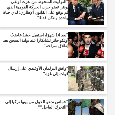
"التوقيت الملحوظ من عزت أولفي
يونتر عضو حزب الحركة القومية الذي
لم يوقع على القانون الإطاري: لدي حياة
واحدة ولتكن فداءً"
"بعد 14 شهرًا، استقبل حشدٌ غاضبٌ
أوتكو جانر تشايكارا عند بوابة السجن بعد
إطلاق سراحه"
"وافق البرلمان الأوغندي على إرسال
قوات إلى غزة"
"حماس تدعو 8 دول من بينها تركيا إلى
"التحرك العاجل""