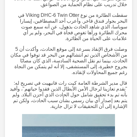
خلال تدريب على نظام الحماية من الصواعق.
سقطت الطائرة من نوع Viking DHC-6 Twin Otter في
البحر بجوار فندق فاخر. وأعرب أحد المصطافين، إيسارا
سوباسا، الذي شاهد الحادث بذهول، عن أنه سمع صوت
محرك الطائرة ورآها تغوص فجأة في البحر، ولم ير أي
علامات على الحياة من الطائرة.
وصلت فرق الإنقاذ بسرعة إلى موقع الحادث، وأكدت أن 5
من الأشخاص الذين تم انتشالهم من البحر قد توفوا في مكان
الحادث. بينما تم نقل الضحية السادسة، الذي كان مصابًا
بجروح خطيرة، إلى المستشفى، إلا أنه لم يتمكن من النجاة
رغم جميع المحاولات لإنقاذه.
قال مدير الشرطة العامة كيت رات فانبهيت في تصريح له:
"نقدم تعازينا لرجال الأمن الأبطال الذين فقدوا حياتهم"، وأفيد
بأنه تم بدء تحقيق شامل حول الحادث الذي أحزن البلاد. ولم
يتم بعد إصدار أي بيان رسمي بشأن سبب الحادث، ولكن تم
الإشارة إلى أن التحقيقات لا تزال جارية.