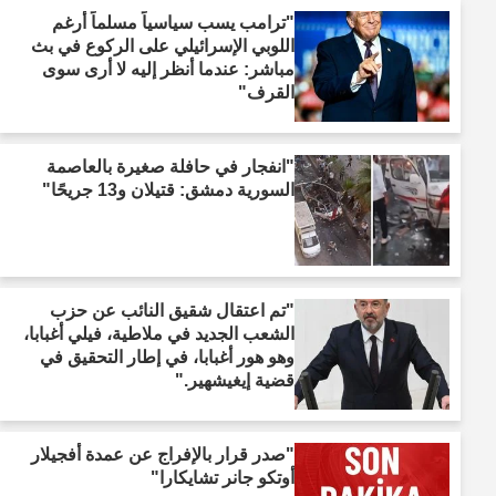
"ترامب يسب سياسياً مسلماً أرغم
اللوبي الإسرائيلي على الركوع في بث
مباشر: عندما أنظر إليه لا أرى سوى
القرف"
"انفجار في حافلة صغيرة بالعاصمة
السورية دمشق: قتيلان و13 جريحًا"
"تم اعتقال شقيق النائب عن حزب
الشعب الجديد في ملاطية، فيلي أغبابا،
وهو هور أغبابا، في إطار التحقيق في
قضية إيغيشهير."
"صدر قرار بالإفراج عن عمدة أفجيلار
أوتكو جانر تشايكارا"