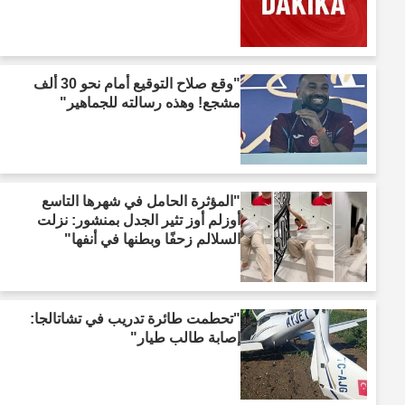
"وقع صلاح التوقيع أمام نحو 30 ألف
مشجع! وهذه رسالته للجماهير"
"المؤثرة الحامل في شهرها التاسع
أوزلم أوز تثير الجدل بمنشور: نزلت
السلالم زحفًا وبطنها في أنفها"
"تحطمت طائرة تدريب في تشاتالجا:
إصابة طالب طيار"