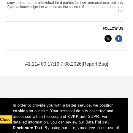
copy the content to individual third parties for their personal use, but only
if you acknowledge the website as the source of the material and place a
link.
FOLLOW US
7.08.2026 00:17:19 #1.11#
[Report Bug]
In order to provide you with a better service, we position
cookies
on our site. Your personal data is collected and
processed within the scope of KVKK and GDPR. For
Close
detailed information, you can review our
Data Policy /
Disclosure Text
. By using our site, you agree to our use of