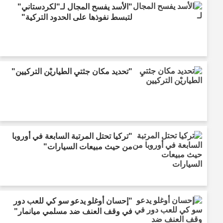
"الأسد يفسح المجال لـ"لكردستاني"
لتبسط نفوذها على الحدود التركية"
"تحديد مكان جثتيِ الطياريْن التركيين"
"تركيا تحتل المرتبة السابعة في أوروبا
من حيث مبيعات السيارات"
"إحسان أوغلو يدعو سو كي للعب دور
في وقف العنف ضد مسلمي ميانمار"