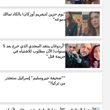
"يوم حزين لديفريم أوزكان! بالكاد تمالك
دموعه"
"أردوغان ينتقد المعتدي الذي خرج بعد 5
سنوات! الآن مطلوب للاشتباه في
جريمة قتل"
""صحيفة جيروسليم" إسرائيل ستعتذر
من تركيا!"
"الأسد: لولا وقوف شعبي خلفي لأصابني