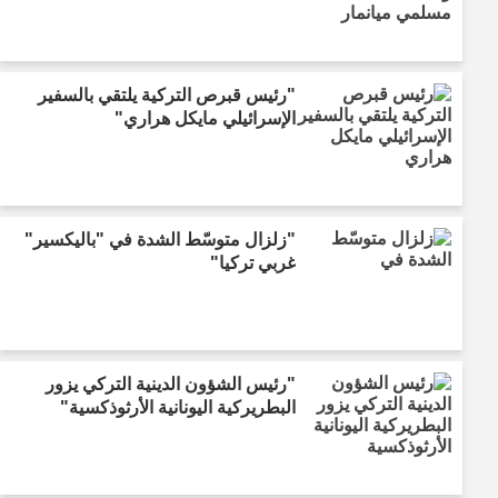
"رئيس قبرص التركية يلتقي بالسفير
الإسرائيلي مايكل هراري"
"زلزال متوسّط الشدة في "باليكسير"
غربي تركيا"
"رئيس الشؤون الدينية التركي يزور
البطريركية اليونانية الأرثوذكسية"