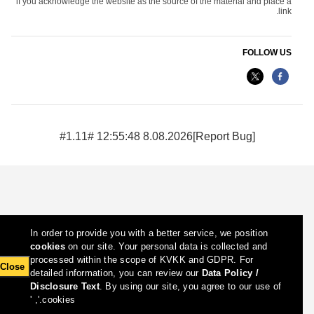
if you acknowledge the website as the source of the material and place a
link.
FOLLOW US
8.08.2026 12:55:48 #1.11#
[Report Bug]
In order to provide you with a better service, we position
cookies
on our site. Your personal data is collected and
processed within the scope of KVKK and GDPR. For
Close
detailed information, you can review our
Data Policy /
Disclosure Text
. By using our site, you agree to our use of
cookies.', '