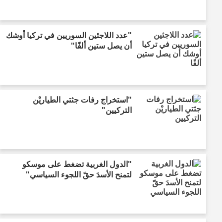
"عدد اللاجئين السوريين في تركيا أوشك
أن يصل ستين ألفًا"
"استخراج رفات جثتي الطياريْن
التركيين"
"الدول الغربية تضغط على موسكو
لتمنح الأسدَ حقّ اللجوء السياسي"