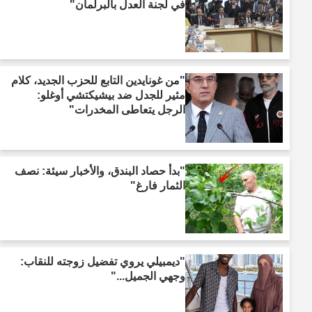
في لجنة العدل بالبرلمان"
"من غونايدين التابع للحزب الجديد، كلام
مثير للجدل ضد بيشيكتشي أوغلو:
الرجل يتعاطى المخدرات"
"بدأ حصاد البندق، والأخبار سيئة: نصف
الثمار فارغ"
"ديمبيلي يروي تفضيل زوجته للنقاب:
وجهي الجميل..."