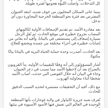
كل التدخلات، واصلت اللبؤة هجومها لفترة طويلة.
بينما عانى السكان المحليون من خوف شديد، ابتعد الحيوان
المفترس بعد فترة نحو المنطقة الحرجية المجاورة دون أي
تدخل.
بعد مغادرة الأسد، تم تقديم الإسعافات الأولية لكالوبهاي
المصاب بجروح خطيرة في موقع الحادث. ثم نُقل الرجل
بسيارة إسعاف إلى مستشفى في باليتانا، وأفيد أنه يعاني من
إصابات خطيرة في أجزاء مختلفة من جسده ويخضع للعلاج.
بعد الحادث، أصدرت وحدة حماية الحياة البرية في باليتانا بيانًا
مكتوبًا.
أشار المسؤولون إلى أنه وفقًا للتقييمات الأولية، بدأ القرويون
بالصراخ بعد أن لاحظوا الأسد مما تسبب في ذعر الحيوان.
وجاء في البيان أنه خلال الفوضى التي حدثت، أصاب الأسد
شخصًا أثناء محاولته الهروب.
مع ذلك، أفيد أن التحقيقات مستمرة لتحديد السبب الدقيق
للحادث.
تُعرف شبه جزيرة كاثياوار في ولاية غوجارات بأنها المنطقة
الوحيدة في العالم التي تعيش فيها الأسود الآسيوية في بيئتها