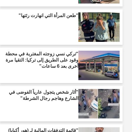
"طعن المرأة التي انهارت رئتها"
"تركي نسي زوجته المغتربة في محطة
وقود على الطريق إلى تركيا: التقيا مرة
أخرى بعد 6 ساعات"
"أثار شخص يتجول عارياً الفوضى في
الشارع وهاجم رجال الشرطة"
"قائمة التدفقات المالية لـ (هور أكبابا)