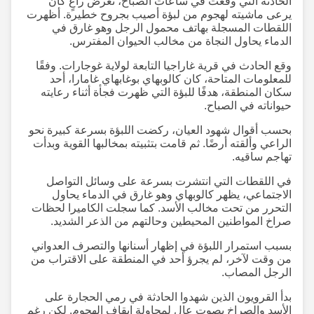
الحادثة التي وقعت في ساعات الصباح، تعرض راعٍ كان
يرعى ماشيته لهجوم من لبؤة أصيب بجروح خطيرة. أظهرت
اللقطات المسجلة بهاتف محمول الرجل وهو غارق في
الدماء يحاول النجاة من مخالب الحيوان المفترس.
وقع الحادث في قرية غاراجيا التابعة لولاية غوجارات. وفقًا
للمعلومات المتاحة، كان كالوبهاي بوغابهاي غامارا، أحد
سكان المنطقة، هدفًا للبؤة التي ظهرت فجأة أثناء رعايته
حيواناته في الصباح.
بحسب أقوال شهود العيان، ركضت اللبؤة بسرعة كبيرة نحو
الراعي وألقته أرضًا. ثم قامت بتثبيته بمخالبها القوية وبدأت
تهاجم ساقيه.
في اللقطات التي انتشرت بسرعة على وسائل التواصل
الاجتماعي، يظهر كالوبهاي وهو غارق في الدماء يحاول
التحرر من تحت مخالب الأسد. كما سجلت الكاميرا لحظات
صراخ المواطنين المحيطين وحالتهم من الذعر الشديد.
بسبب استمرار اللبؤة في إظهار أسنانها والتصرف العدواني
من وقت لآخر، لم يجرؤ أحد في المنطقة على الاقتراب من
الرجل المصاب.
بدأ القرويون الذين شهدوا الحادثة في رمي الحجارة على
الأسد والصراخ بصوت عالٍ لمحاولة إيقاف الهجوم. لكن رغم