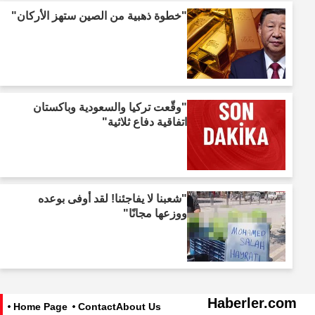
"خطوة ذهبية من الصين ستهز الأركان"
"وقّعت تركيا والسعودية وباكستان
اتفاقية دفاع ثلاثية"
"شعبنا لا يفاجئنا! لقد أوفى بوعده
ووزعها مجانًا"
Haberler.com
Home Page
Contact
About Us