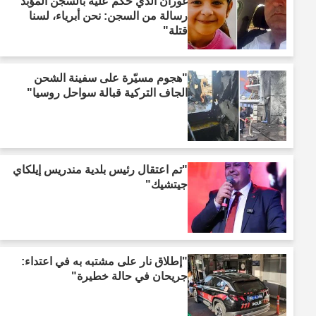
غوران الذي حكم عليه بالسجن المؤبد
رسالة من السجن: نحن أبرياء، لسنا
قتلة"
"هجوم مسيّرة على سفينة الشحن
الجاف التركية قبالة سواحل روسيا"
"تم اعتقال رئيس بلدية مندريس إيلكاي
جيتشيك"
"إطلاق نار على مشتبه به في اعتداء:
جريحان في حالة خطيرة"