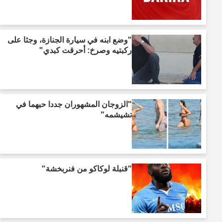
"وضع ابنه في سيارة الجنازة، وجثا على
ركبتيه وصرخ: أحرقت كبدي"
"الزوجان المشهوران جددا حبهما في
تشيشمه"
"قنبلة لوكاكو من فنربخشة"