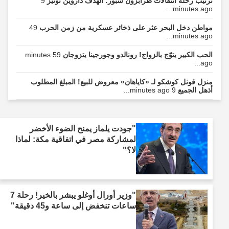
ترتيب رحلة انتقالات طرابزون سبور: الهدف داروين نونيز
9
minutes ago...
مواطن دخل البحر عثر على ذخائر عسكرية من زمن الحرب
49
minutes ago...
الحب الكبير يتوّج بالزواج! رونالدو وجورجينا يتزوجان
59 minutes
ago...
منزل قونل كوشكو لـ «كاياهان» معروض للبيع! المبلغ المطلوب
أذهل الجميع
9 minutes ago...
"جودت يلماز يمنح الضوء الأخضر
لمشاركة مصر في اتفاقية مكة: لماذا
لا؟"
"وزير أورال أوغلو يبشر بالخير! رحلة 7
ساعات تنخفض إلى ساعة و45 دقيقة"