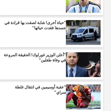
"حياة أخرى! شابة لصقت بها قرادة في
جسدها فقدت حياتها"
"أعلن الوزير غورلوك! الحقيقة المروعة
في وفاة طفلين"
"عقبة أوسيمين في انتقال غلطة
سراي"