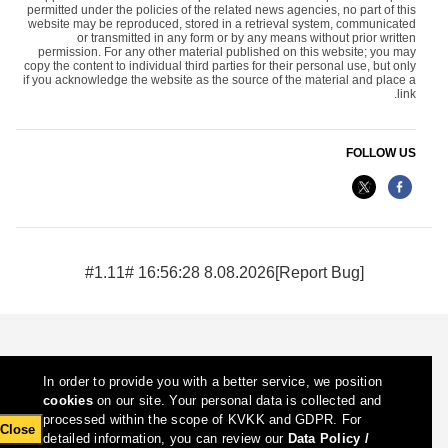
permitted under the policies of the related news agencies, no part of this
website may be reproduced, stored in a retrieval system, communicated
or transmitted in any form or by any means without prior written
permission. For any other material published on this website; you may
copy the content to individual third parties for their personal use, but only
if you acknowledge the website as the source of the material and place a
link.
FOLLOW US
8.08.2026 16:56:28 #1.11#
[Report Bug]
In order to provide you with a better service, we position
cookies
on our site. Your personal data is collected and
processed within the scope of KVKK and GDPR. For
Close
detailed information, you can review our
Data Policy /