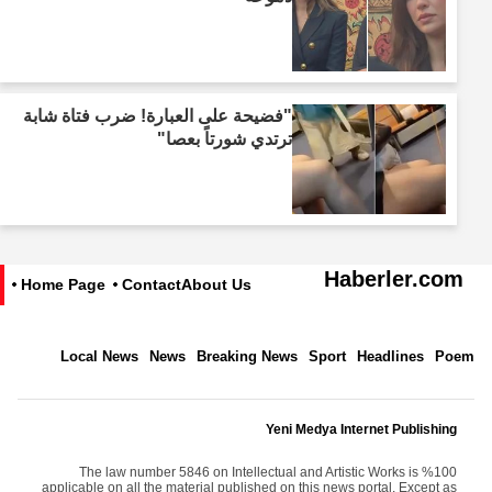
"فضيحة على العبارة! ضرب فتاة شابة
ترتدي شورتاً بعصا"
Haberler.com
Home Page
Contact
About Us
Local News
News
Breaking News
Sport
Headlines
Poem
Yeni Medya Internet Publishing
The law number 5846 on Intellectual and Artistic Works is %100
applicable on all the material published on this news portal. Except as