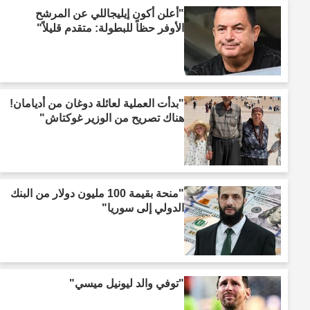
"أعلن أكون إيليجاللي عن المرشح
الأوفر حظاً للبطولة: متقدم قليلاً"
"بدأت العملية لعائلة دوغان من أديامان!
هناك تصريح من الوزير غوكتاش"
"منحة بقيمة 100 مليون دولار من البنك
الدولي إلى سوريا"
"توفي والد ليونيل ميسي"