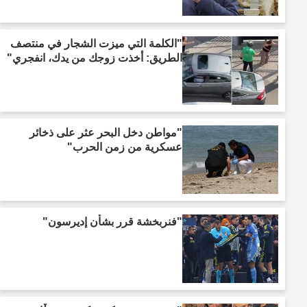
"الكلمة التي ميزت الشجار في منتصف
الطريق: أخذت زوجك من يدك، انفجري"
"مواطن دخل البحر عثر على ذخائر
عسكرية من زمن الحرب"
"فنربخشة قرر بشأن إديرسون"