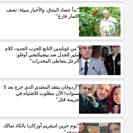
"بدأ حصاد البندق، والأخبار سيئة: نصف
الثمار فارغ"
"من غونايدين التابع للحزب الجديد، كلام
مثير للجدل ضد بيشيكتشي أوغلو:
الرجل يتعاطى المخدرات"
"أردوغان ينتقد المعتدي الذي خرج بعد 5
سنوات! الآن مطلوب للاشتباه في
جريمة قتل"
"يوم حزين لديفريم أوزكان! بالكاد تمالك
دموعه"