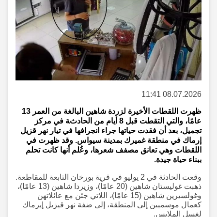
08.07.2026 11:41
ظهرت اللقطات الأخيرة لزردة شاهين البالغة من العمر 13
عامًا، والتي التقطت قبل 8 أيام من الحادثة في مركز
تجميل، بعد أن فقدت حياتها جراء انجرافها في تيار نهر قزيل
إرماك في منطقة غميرك بمدينة سيواس. وقد ظهرت في
اللقطات وهي تعانق مصفف شعرها، وعُلم أنها كانت تحلم
ببناء حياة جيدة.
وقعت الحادثة في 2 يوليو في قرية بورخان التابعة للمقاطعة.
ذهبت غوليستان شاهين (20 عامًا)، وزيردا شاهين (13 عامًا)،
وغولسيرين شاهين (15 عامًا)، اللاتي جئن مع عائلاتهن
كعمال موسميين إلى المنطقة، إلى ضفة نهر قيزيل إيرماك
لغسل الملابس.