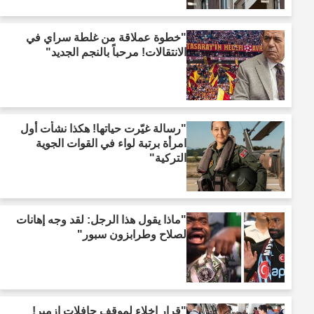
"خطوة عملاقة من غلطة سراي في
الانتقالات! مرحباً بالنجم الجديد"
"رسالة غيّرت حياتها! هكذا نشأت أول
امرأة برتبة لواء في القوات الجوية
التركية"
"ماذا يقول هذا الرجل: لقد وجه إهانات
لصلاح وطرابزون سبور"
"قرار إخلاء لموقف حافلات إزمير!