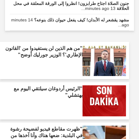
جنون الصلاة اجتاح طرابزون! انظروا إلى الورقة المعلقة في محل
الحلاقة
13 minutes ago...
مشهد يقشعر له الأبدان! كيف يفعل حيوان ذلك بنوعه؟
14 minutes
ago...
"من هم الذين لن يستفيدوا من 'القانون
الإطاري'؟ الوزير جورليك أوضح"
"الرئيس أردوغان سيلتقي اليوم مع
بهتشلي"
"ظهرت مقاطع فيديو لفضيحة رشوة
في البلدية: ضعها هناك وأنا آخذها من