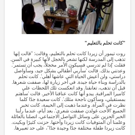
"كانت تحلم بالتعليم"
روت تيمور أن زيردا كانت تحلم بالتعليم، وقالت: "قالت إنها
تذهب إلى المدرسة لكنها تشعر بالخجل لأنها كبيرة في السن.
فقلت 'إذا لم تدرسي فسيكون الأمر مخجلاً، يجب أن تستمر'.
وعدتني بذلك. قالت 'سأربي أطفالي بشكل جيد، وسأواصل
دراستي، ولن أعيش الحياة التي عاشها أهلي'. كانت تحلم
بالدراسة وبناء حياة جيدة. في آخر زيارة لها، صففت شعرها.
قبل أن تذهب، تعانقنا. وقد انعكست تلك اللحظات على
كاميرا المراقبة. يبدو أنها كانت عناقنا الأخير. قالت 'سأهتم
بمستقبلي، وسأكون ناجحة مثلك'. كانت سعيدة جدًا كلما
نظرت في المرآة. وعندما ذهبت إلى الخيمة، كانت تخبر
الجميع 'الأخت غولدن صففت شعري'. بعد أيام، عندما رأينا
الخبر الحزين على وسائل التواصل الاجتماعي، اتصلنا بالعائلة
وعلمنا أن المتوفيات كانت زيردا وأختها. حزنت كثيرًا وبكيت.
كانت زيردا طفلة مختلفة جدًا وجيدة جدًا"، على حد تعبيرها.