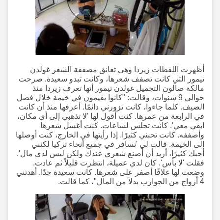
أظهرت اللقطات زيردا وهي تعانق مصففة الشعر غولدن
تيمور التي كانت تصفف شعرها، وكانت تبدو سعيدة. صرحت
مالكة صالون التجميل غولدن تيمور أنها تعرف زيردا منذ
حوالي 9 سنوات، وقالت: "كانوا يقيمون في خيمة خلال فصل
الصيف. كلما جاءوا، كانت تزورني دائمًا. أعرفها منذ أن كانت
في الرابعة من عمرها. كنت أقول لها 'لا تذهبي إلى أي مكان،
ابقي معي'. كانت تجلس لساعات. كنت أغسل شعرها
وأصففه. كانت تحبني كثيرًا. إذا رأيتها في الخارج، كنت أوصلها
إلى الخيمة. قالت لي 'نسافر في جميع أنحاء تركيا لكنني
أحبك كثيرًا، أريد أن أصنع شعري عندك ولكن ليس لدي مال'.
فقلت 'لا بأس'. كان لدي عميلة، انتظرت قليلاً ثم عادت.
وضعت لها غلافًا أصفر على شعرها. كانت سعيدة جدًا. أهدتني
4 أزواج من الجوارب بدلاً من المال"، كما قالت.