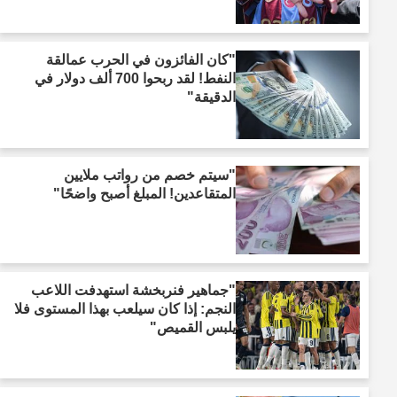
"كان الفائزون في الحرب عمالقة
النفط! لقد ربحوا 700 ألف دولار في
الدقيقة"
"سيتم خصم من رواتب ملايين
المتقاعدين! المبلغ أصبح واضحًا"
"جماهير فنربخشة استهدفت اللاعب
النجم: إذا كان سيلعب بهذا المستوى فلا
يلبس القميص"