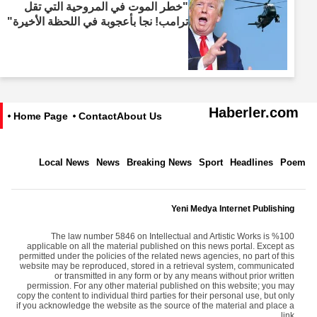
"خطر الموت في المروحية التي تقل
ترامب! نجا بأعجوبة في اللحظة الأخيرة"
Haberler.com
Home Page
Contact
About Us
Local News
News
Breaking News
Sport
Headlines
Poem
Yeni Medya Internet Publishing
The law number 5846 on Intellectual and Artistic Works is %100
applicable on all the material published on this news portal. Except as
permitted under the policies of the related news agencies, no part of this
website may be reproduced, stored in a retrieval system, communicated
or transmitted in any form or by any means without prior written
permission. For any other material published on this website; you may
copy the content to individual third parties for their personal use, but only
if you acknowledge the website as the source of the material and place a
link.