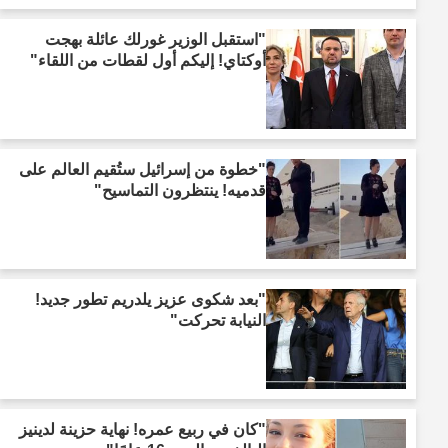
"استقبل الوزير غورلك عائلة بهجت
أوكتاي! إليكم أول لقطات من اللقاء"
"خطوة من إسرائيل ستُقيم العالم على
قدميه! ينتظرون التماسيح"
"بعد شكوى عزيز يلدريم تطور جديد!
النيابة تحركت"
"كان في ربيع عمره! نهاية حزينة لدينيز