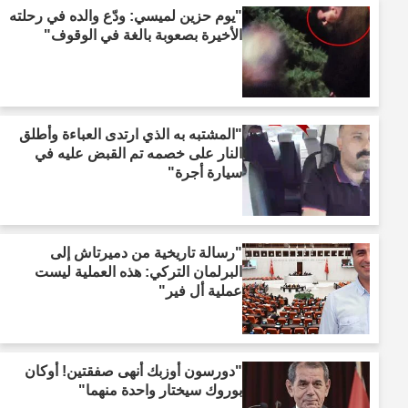
"يوم حزين لميسي: ودّع والده في رحلته
الأخيرة بصعوبة بالغة في الوقوف"
"المشتبه به الذي ارتدى العباءة وأطلق
النار على خصمه تم القبض عليه في
سيارة أجرة"
"رسالة تاريخية من دميرتاش إلى
البرلمان التركي: هذه العملية ليست
عملية أل فير"
"دورسون أوزبك أنهى صفقتين! أوكان
بوروك سيختار واحدة منهما"