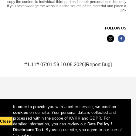
copy the content to individual third parties for their personal use, but only
if you acknowledge the website as the source of the material and place a
link.
FOLLOW US
10.08.2026 07:01:59 #1.11#
[Report Bug]
In order to provide you with a better service, we position
cookies
on our site. Your personal data is collected and
processed within the scope of KVKK and GDPR. For
Close
detailed information, you can review our
Data Policy /
Disclosure Text
. By using our site, you agree to our use of
cookies.', '