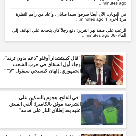
minutes ago...
في اليونان، الآن أيضًا سرقوا سيدا صايان، وأعاد من رآهم النظرة
4 minutes ago...
مرة أخرى
الرعب على ضفة نهر الغرير: دفع رجلاً كان يتحدث على الهاتف إلى
-36 minutes ago...
الماء
"قال كيليتشدار أوغلو "دعم بدون تردد"،
وجاء أول انشقاق في حزب الشعب
الجمهوري: إلهان كيسيجي سيقول "لا""
"في الفاتح، هجوم بالسكين على
الشرطة موثق بالكاميرا; أُلقي القبض
عليه بعد إطلاق النار على قدمه"