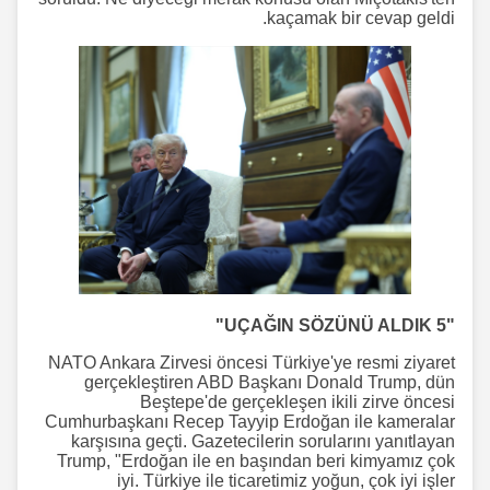
kaçamak bir cevap geldi.
"5 UÇAĞIN SÖZÜNÜ ALDIK"
NATO Ankara Zirvesi öncesi Türkiye'ye resmi ziyaret
gerçekleştiren ABD Başkanı Donald Trump, dün
Beştepe'de gerçekleşen ikili zirve öncesi
Cumhurbaşkanı Recep Tayyip Erdoğan ile kameralar
karşısına geçti. Gazetecilerin sorularını yanıtlayan
Trump, "Erdoğan ile en başından beri kimyamız çok
iyi. Türkiye ile ticaretimiz yoğun, çok iyi işler