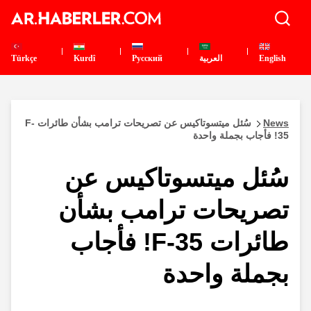
Türkçe
Kurdî
Pусский
العربية
English
سُئل ميتسوتاكيس عن تصريحات ترامب بشأن طائرات F-
News
35! فأجاب بجملة واحدة
سُئل ميتسوتاكيس عن
تصريحات ترامب بشأن
طائرات F-35! فأجاب
بجملة واحدة