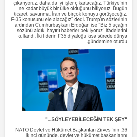
çıkarıyoruz, daha da iyi işler çıkartacağız. Türkiye'nin
ne kadar büyük bir ülke olduğunu biliyoruz. Bugün
ticaret, savunma, İran ve birçok konuyu görüşeceğiz.
F-35 konusunu ele alacağız" dedi. Trump'ın sözlerinin
ardından Cumhurbaşkanı Erdoğan ise "Biz 5 uçağın
sözünü aldık, hayırlı haberler bekliyoruz" ifadelerini
kullandı. İki liderin F35 diyaloğu kısa sürede dünya
gündemine oturdu.
"SÖYLEYEBİLECEĞİM TEK ŞEY..."
36. NATO Devlet ve Hükümet Başkanları Zirvesi'nin
ikinci gününde, devlet ve hükümet başkanlarını