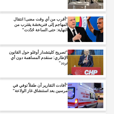
"أقرب من أي وقت مضى! انتقال
المهاجم إلى فنربخشة يقترب من
النهاية: حتى الساعة حُدّدت"
"تصريح كليتشدار أوغلو حول القانون
الإطاري: سنقدم المساهمة دون أي
تردد"
"أفادت التقارير أن طفلاً توفي في
مرسين بعد استنشاق غاز الولاعة"