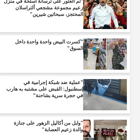
"تم العثور على ترسانة أسلحة في منزل
زعيم مجموعة مشجعي ألتراسلان
المحتجز، سبحاتين شيرين"
"كسرت البيض واحدة واحدة داخل
السوق"
"عملية ضد شبكة إجرامية في
إسطنبول: القبض على مشتبه به هارب
في حجرة سرية بشاحنة"
"وابل من أكاليل الزهور على جنازة
والدة زعيم العصابة"