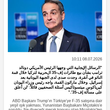
08.07.2026 10:11
"الرسائل الإيجابية التي وجهها الرئيس الأمريكي دونالد
ترامب بشأن بيع طائرات إف-35 الحربية لتركيا خلال قمة
الناتو في أنقرة، وجدت صدى لدى الجبهة اليونانية بعد
إسرائيل. وخلال ماراثون القمة، واجه رئيس وزراء اليونان
كيرياكوس ميتسوتاكيس أسئلة الصحفيين قائلاً: 'لن أعلق
على مسألة إف-35'."
ABD Başkanı Trump’ın Türkiye'ye F-35 satışına dair
yeşil ışık yakması, Yunanistan Başbakanı Miçotakis'e
soruldu. Ne diyeceği merak konusu olan Miçotakis'ten