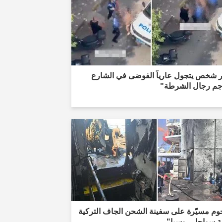
ار شخص يتجول عارياً الفوضى في الشارع
جم رجال الشرطة"
وم مسيّرة على سفينة الشحن الجاف التركية
لة سواحل روسيا"