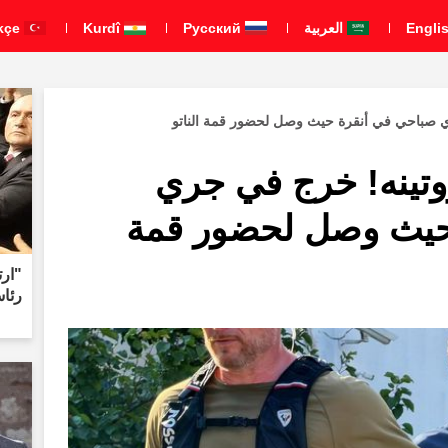
العربية
Pусский
Kurdî
Türkçe
ي صباحي في أنقرة حيث وصل لحضور قمة الناتو
وتينه! خرج في جري
حيث وصل لحضور قمة
"ارت
رئاس