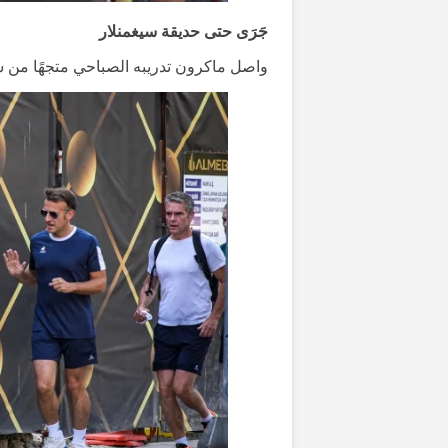
جَرَى حتى حديقة سيغمنلار
واصل ماكرون تدريبه الصباحي متجهًا من شا