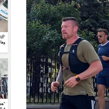
"أث
وها
"هج
قبا