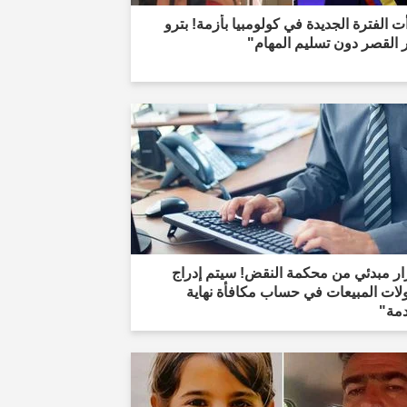
ت الفترة الجديدة في كولومبيا بأزمة! بترو
 القصر دون تسليم المهام"
ار مبدئي من محكمة النقض! سيتم إدراج
لات المبيعات في حساب مكافأة نهاية
دمة"