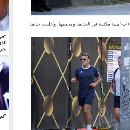
ءات أمنية مكثفة في الحديقة ومحيطها، وأغلقت حديقة
"في
الذ
نحن 
"تم 