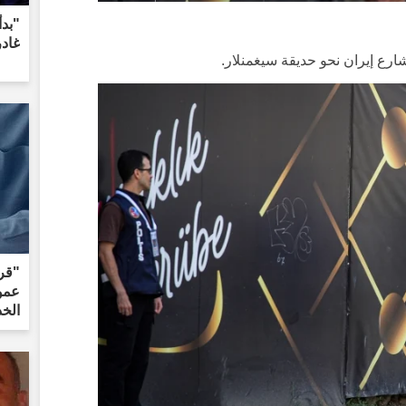
"بدأ
غادر
رع إيران نحو حديقة سيغمنلار.
"قر
عمو
الخ