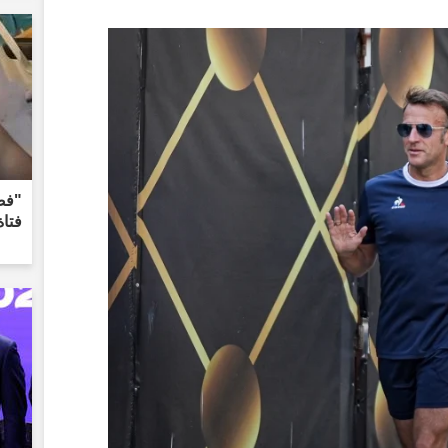
"فض
فتاة