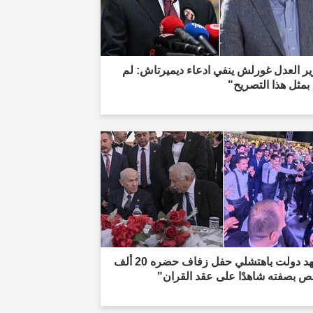
ر العدل غورلش ينفي ادعاء ديميرتاش: لم
 بمثل هذا التصريح"
"شهد دولت باهتشلي حفل زفاف حضره 20 ألف
 بصفته شاهدًا على عقد القران"