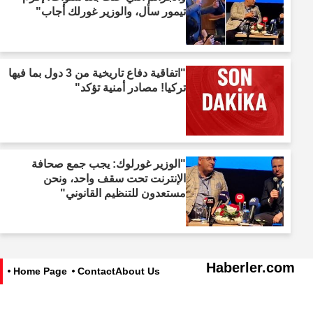
تيمور سأل، والوزير غورلك أجاب"
"اتفاقية دفاع تاريخية من 3 دول بما فيها
تركيا! مصادر أمنية تؤكد"
"الوزير غورلوك: يجب جمع صحافة
الإنترنت تحت سقف واحد، ونحن
مستعدون للتنظيم القانوني"
Haberler.com
Home Page
Contact
About Us