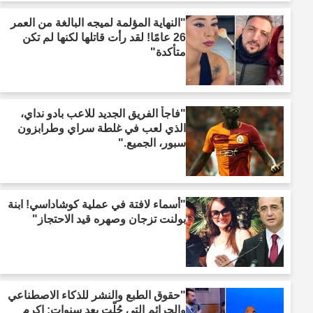
"النهاية المؤلمة لميجه البالغة من العمر
26 عامًا! لقد رأت قاتلها لكنها لم تكن
متأكدة"
"فاجأ الفريق الجديد للاعب بادو نداي،
الذي لعب في غلطة سراي وطرابزون
سبور، الجميع."
"أسماء لافتة في عملية كوشاداسي! ابنة
بولنت تزجان وصهره قيد الاحتجاز"
"حقوق الطبع والنشر للذكاء الاصطناعي
والجرائم التي حُلّت بعد سنوات: إكرم