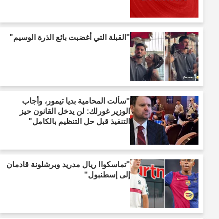
"القبلة التي أغضبت بائع الذرة الوسيم"
"سألت المحامية بديا تيمور، وأجاب
الوزير غورلك: لن يدخل القانون حيز
التنفيذ قبل حل التنظيم بالكامل"
"تماسكوا! ريال مدريد وبرشلونة قادمان
إلى إسطنبول"