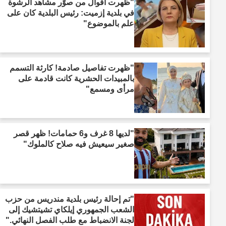
"ظهرت أقوال من صوّر مشاهد الرشوة
في بلدية إزميت: رئيس البلدية كان على
علم بالموضوع"
"ظهرت تفاصيل صادمة! كارثة التسمم
بالمبيدات الحشرية كانت قادمة على
مرأى ومسمع"
"لديها 8 غرف و6 حمامات! ظهر قصر
صغير سيعيش فيه صلاح كالملوك"
"تم إحالة رئيس بلدية مندريس من حزب
الشعب الجمهوري إيلكاي تشيتشيك إلى
لجنة الانضباط مع طلب الفصل النهائي."