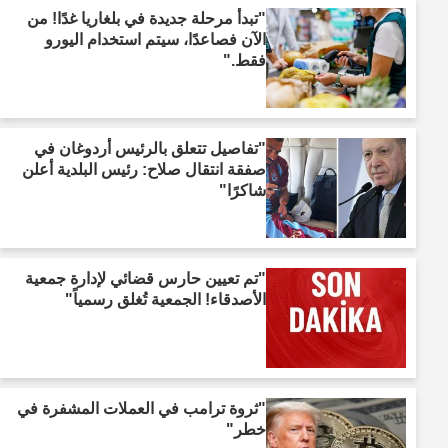
"تبدأ مرحلة جديدة في بلغاريا غدًا! من
الآن فصاعدًا، سيتم استخدام اليورو
فقط."
"تفاصيل تتعلق بالرئيس أردوغان في
صفقة انتقال صلاح: رئيس البلدية أعلن
شاكرًا"
"تم تعيين حارس قضائي لإدارة جمعية
الأصدقاء! الجمعية تُغلق رسمياً"
"ثروة ترامب في العملات المشفرة في
خطر"