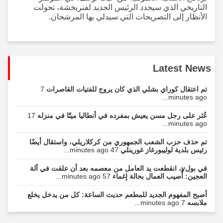
التاريخي الذي سيحدد الرئيس الجديد لفنربخشة، تحولت
الأنظار إلى التصريحات التي سيدلي بها المرشحان.
Latest News
تم اعتقال كوراي بشلي الذي كان يروج للفتيات القاصرات
7
minutes ago...
عُثر على رجل مسن يعيش بمفرده في أنطاليا ميتًا في منزله
17
minutes ago...
تم حذف حزب الشعب الجمهوري من كركلاريلي، واستقال أيضًا
رئيس بلدية لوليبورغاز غورينلي
47 minutes ago...
في بولу، انقطعت يد العامل من معصمه بعد أن علقت في آلة
العجين: أُصيب العمال بحالة إغماء
57 minutes ago...
أصبح المفهوم الجديد للمطعم حديث الساعة: كل من يدخل يخلع
ملابسه
7 minutes ago...