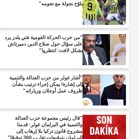
يلوّح بجولة مع نجومه"
"من حزب الحركة القومية فتي يلدز يرد
على سؤال حول صلاح الدين دميرتاش
بشكل لافت: انتظروا"
"أشار غولر من حزب العدالة والتنمية
إلى إشارة! يمكن إجراء ترتيب بشأن
ظروف عمل أوجلان وزياراته"
"قال رئيس مجموعة حزب العدالة
والتنمية في البرلمان غولر: قدمنا
مشروع قانون تركيا بلا إرهاب إلى
البرلمان بتوقيعات تقارب 360 توقيعًا"