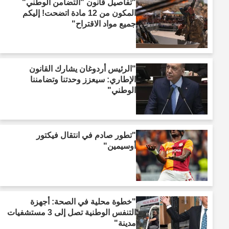
"تفاصيل قانون "التضامن الوطني"
المكون من 12 مادة اتضحت! إليكم
جميع مواد الاقتراح"
"الرئيس أردوغان يشارك القانون
الإطاري: سيعزز وحدتنا وتضامننا
الوطني"
"تطور صادم في انتقال فيكتور
أوسيمين"
"خطوة محلية في الصحة: أجهزة
التنفس الوطنية تصل إلى 3 مستشفيات
مدينة"