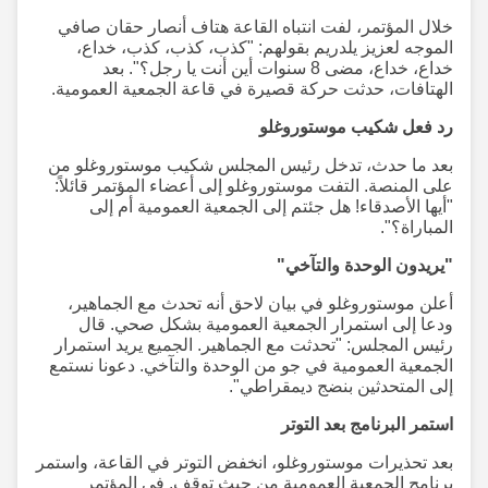
خلال المؤتمر، لفت انتباه القاعة هتاف أنصار حقان صافي
الموجه لعزيز يلدريم بقولهم: "كذب، كذب، كذب، خداع،
خداع، خداع، مضى 8 سنوات أين أنت يا رجل؟". بعد
الهتافات، حدثت حركة قصيرة في قاعة الجمعية العمومية.
رد فعل شكيب موستوروغلو
بعد ما حدث، تدخل رئيس المجلس شكيب موستوروغلو من
على المنصة. التفت موستوروغلو إلى أعضاء المؤتمر قائلاً:
"أيها الأصدقاء! هل جئتم إلى الجمعية العمومية أم إلى
المباراة؟".
"يريدون الوحدة والتآخي"
أعلن موستوروغلو في بيان لاحق أنه تحدث مع الجماهير،
ودعا إلى استمرار الجمعية العمومية بشكل صحي. قال
رئيس المجلس: "تحدثت مع الجماهير. الجميع يريد استمرار
الجمعية العمومية في جو من الوحدة والتآخي. دعونا نستمع
إلى المتحدثين بنضج ديمقراطي".
استمر البرنامج بعد التوتر
بعد تحذيرات موستوروغلو، انخفض التوتر في القاعة، واستمر
برنامج الجمعية العمومية من حيث توقف. في المؤتمر