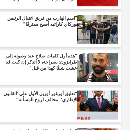
"اسم الهارب من فريق اغتيال الرئيس
بوركاي كاراتبه أصبح معترفًا"
"هذه أول كلمات صلاح عند وصوله إلى
طرابزون: بصراحة، لا أتذكر إن كنت قد
عشت شيئًا كهذا من قبل"
"تعليق أوزغور أوزيل الأول على 'القانون
الإطاري': مخالف لروح المسألة"