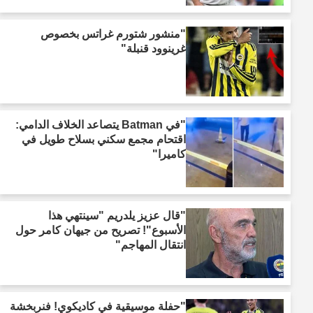
"منشور شتورم غراتس بخصوص
غرينوود قنبلة"
"في Batman يتصاعد الخلاف الدامي:
اقتحام مجمع سكني بسلاح طويل في
كاميرا"
"قال عزيز يلدريم "سينتهي هذا
الأسبوع"! تصريح من جيهان كامر حول
انتقال المهاجم"
"حفلة موسيقية في كاديكوي! فنربخشة