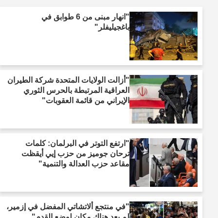
"انهار مبنى من 6 طوابق في
باغجيليفلر"
"أزالت الولايات المتحدة شركة الطيران
العراقية المرتبطة بالحرس الثوري
الإيراني من قائمة العقوبات"
"ارتفع التوتر في البرلمان: كلمات
ترحان جوميز من حزب إيي أيقظت
مقاعد حزب العدالة والتنمية"
"في منتجع ألاتشاتي المفضل في إزمير،
لم يعد هناك مكان لوضع القدم"