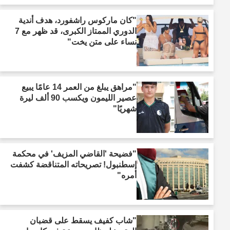
"كان ماركوس راشفورد، هدف أندية
الدوري الممتاز الكبرى، قد ظهر مع 7
نساء على متن يخت"
"مراهق يبلغ من العمر 14 عامًا يبيع
عصير الليمون ويكسب 90 ألف ليرة
شهريًا"
"فضيحة 'القاضي المزيف' في محكمة
إسطنبول! تصريحاته المتناقضة كشفت
أمره"
"شاب كفيف يسقط على قضبان