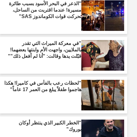
"الذعر في البحر الأسود بسبب طائرة
مسيرة! عندما اقتربت من الساحل،
تحركت قوات الكوماندوز SAS"
"في معركة الميراث التي تقدر
بالملايين، واجهت الأم وابنتها بعضهما!
قبّلت يدها وقالت: "أنا لم أفعل ذلك""
"لحظات رعب بالفأس في كاميرا! هكذا
هاجموا طفلاً يبلغ من العمر 17 عاماً"
"الخطر الكبير الذي ينتظر أوكان
بوروك"