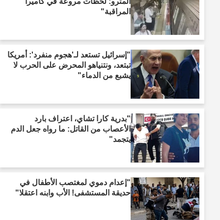
المترو: لحظات مروعة في كاميرا
المراقبة"
"إسرائيل تستعد لـ'هجوم منفرد': أمريكا
تبتعد، ونتنياهو المحرض على الحرب لا
يشبع من الدماء"
"بدرية كارا تشاي، اعتراف بارد
الأعصاب من القاتل: ما رواه جعل الدم
يتجمد"
"إعدام دموي لمغتصب الأطفال في
حديقة المستشفى! الأب وابنه اعتقلا"