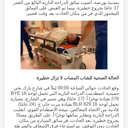
بمدينة بورصة، أصيب سائق الدراجة النارية البالغ من العمر
17 عامًا بجروح خطيرة، بينما تم القبض على السائق
المخمور الذي فر من مكان الحادث بعد وقت قصير.
الحالة الصحية للشاب المصاب لا تزال خطيرة
وقع الحادث حوالي الساعة 00:00 ليلاً في شارع بارك بحي
حميدية. اصطدمت الدراجة النارية التي تحمل لوحة 16 BYE
279 بقيادة توغرا أ. (17 عامًا) وهي تسير في الشارع، بسيارة
تحمل لوحة 16 BLR 829 بقيادة مرت جان ج. (24 عامًا)
قادمة من الاتجاه المعاكس. نتيجة الاصطدام القوي، انقلبت
الدراجة النارية وتطاير سائقها توغرا أ. على الطريق مصابًا
بجروح خطيرة. بعد الحادث، فر سائق السيارة من مكان
الحادث دون التوقف. تم استدعاء فرق الإسعاف والشرطة