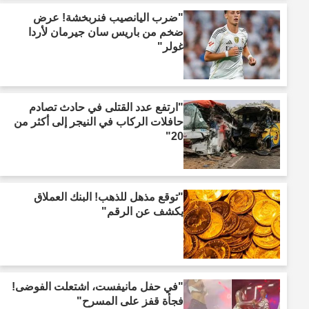
"ضرب اليانصيب فنربخشة! عرض
ضخم من باريس سان جيرمان لأردا
غولر"
"ارتفع عدد القتلى في حادث تصادم
حافلات الركاب في النيجر إلى أكثر من
20"
"توقع مذهل للذهب! البنك العملاق
يكشف عن الرقم"
"في حفل مانيفست، اشتعلت الفوضى!
فجأة قفز على المسرح"