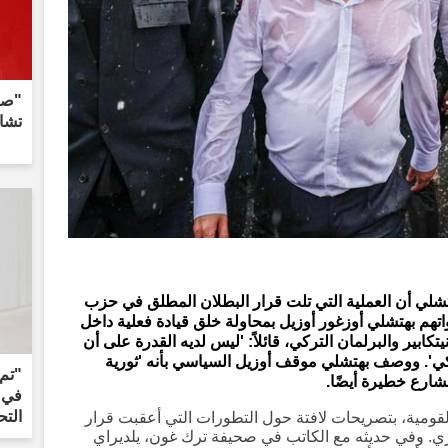
"صدر
تشاي
لي أن العملية التي تلت قرار البطلان المطلق في حزب
تهم بهتشلي أوزغور أوزيل بمحاولة خلق قيادة فعلية داخل
بير والبرلمان التركي، قائلاً: 'ليس لديه القدرة على أن
ركي'. ووصف بهتشلي موقف أوزيل السياسي بأنه 'ثورية
"تم
شارع خطيرة أيضًا.
في م
التح
مية، بتصريحات لافتة حول التطورات التي أعقبت قرار
. وفي حديثه مع الكاتب في صحيفة ترك غون، يلديراي