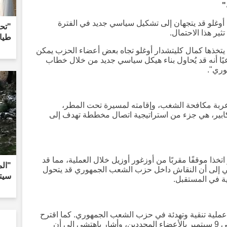
"
 أوغلو قد يتجهان إلى تشكيل سياسي جديد في الفترة
"تح
ثير هذا الاحتمال.
طيا
 يتخذها كمال كليتشدار أوغلو تجاه بعض أعضاء الحزب يمكن
ا أنه قد يُحاول بناء هيكل سياسي جديد من خلال خطاب
ري".
عربة مكافحة الشغب، وإقامته لمسيرة تحت المطر،
كابير، هي جزء من استراتيجية اتصال مخططة تهدف إلى
ذا موقفًا مقربًا من أوزغور أوزيل خلال العملية، مما قد
شلي إلى أن النقاش داخل حزب الشعب الجمهوري قد يتحول
سيت
ية في المستقبل.
 عملية تنقية وتهدئة في حزب الشعب الجمهوري. كما اقترح
تجديد هيكل العضوية الحالي وعقد مؤتمر في 9 سبتمبر بالأعضاء المجددين، وأشار باهتشي إلى أن