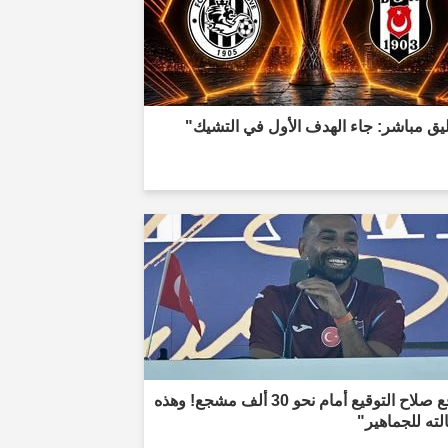
يق مباشر: جاء الهدف الأول في التشيك"
"وقع صلاح التوقيع أمام نحو 30 ألف مشجع! وهذه
ته للجماهير"