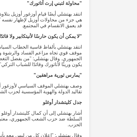
"محاولة لتبني إرث أتاتورك"
انتقد بهتشلي أيضًا قيام أوزغور أوزيل بتلا
هي جزء من محاولات أوزيل لإظهار نفسه كم
قد يعمق الانقسام في المجتمع.
"لا يمكن أن يكون حارسًا لأنيتكابير ولا قائد
انتقد بهتشلي بألفاظ قاسية الخطاب السياسي
موقف قوي تجاه مزاعم الفساد والرشوة و
الجمهوري. وقال بهتشلي: "من يفضل التغطية
يكون وريثًا لأتاتورك وقائدًا للشباب التركي".
"يمارس ثورية مراهقين"
وصف بهتشلي الموقف السياسي لأوزغور أوزيل 
تقاليد الدولة والهوية المؤسسية لحزب ال
جدل كليتشدار أوغلو
أشار بهتشلي إلى أن كمال كليتشدار أوغلو
السلطة ضد حزب الشعب الجمهوري، معتبرً
الحزب.
وقال بهتشلي: "إعلان كل من ليس معه بأن