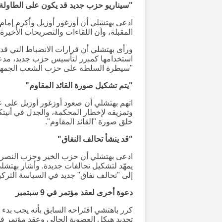
"سيناريو حزب جديد قد يكون على الطاولة
ادعى بهتشلي أن أوزغور أوزيل وأكرم إمام
المقبلة، وأن اللقاءات والتصريحات الأخيرة ت
ورأى بهتشلي أن قرارات الانضباط التي قد
استخدامها كمبرر لتأسيس حزب جديد، مدعيً
"سيطرة السلطة على حزب الشعب الجمهو
"يتم تشكيل صورة القائد المقاوم"
اتهم بهتشلي أن صعود أوزغور أوزيل على 
وتمزيقه لإخطار المحكمة، والجدل في أنيت
خلق صورة "القائد المقاوم".
"قد ينشأ تحالف النفاق"
ادعى بهتشلي أن حزب الخير وحزب النصر اتخ
يمهّد لتشكيل تحالفات جديدة. وأشار بهت
إلى "تحالف نفاق" جديد في السياسة الترك
دعوة أخرى لعقد مؤتمر في 9 سبتمبر
كرر باهتشي اقتراحه السابق بأنه يجب بدء