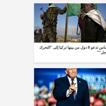
"حماس تدعو 8 دول من بينها تركيا إلى "التحرك
اجل""