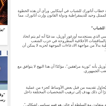
وة خطاب أتاتورك للشباب في أنيتكابير. ورأى أن هذه الخطوة
مثل وحيد للديمقراطية ودولة القانون وإرث أتاتورك، مما
ًا للشباب"
"تعل
 الذي يستخدمه أوزغور أوزيل، مدعيًا أنه لم يتم اتخاذ
المناقشات الأخلاقية المطروحة في حزب الشعب
 بدلاً من مواجهة الادعاءات الموجهة لحزبه لا يمكن أن
بأنه "ثورية مراهقين"، مؤكدًا أن هذا النهج لا يتوافق مع
شعب الجمهوري.
 يُحاول تقديمه من قبل بعض الأوساط كجزء من عملية
ا أن ذلك يهدف إلى ترهيب الشخصيات المختلفة داخل
رسال
ه متعاون مع السلطة أو خائن هو فهم سياسي إشكالي".