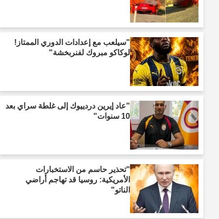
"سيلعب مع إعدادات الدوري الممتاز!
لوكاكو مبروك لفنربخشة"
"عاد إيرين دردييوك إلى غلطة سراي بعد
10 سنوات"
"تحذير حاسم من الاستخبارات
الأمريكية: روسيا قد تهاجم أراضي
الناتو"