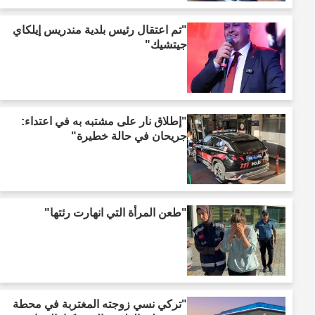
"تم اعتقال رئيس بلدية مندريس إيلكاي
جيتشيك"
"إطلاق نار على مشتبه به في اعتداء:
جريحان في حالة خطيرة"
"طعن المرأة التي انهارت رئتها"
"تركي نسي زوجته المغتربة في محطة