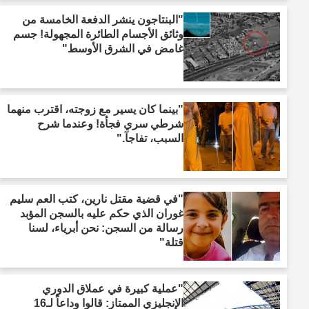
"البنتاجون ينشر الدفعة الخامسة من
وثائق الأجسام الطائرة المجهولة! جسم
غامض في الشرق الأوسط"
"بينما كان يسير مع زوجته، اقترب منهما
شرطي سري فجأة! وعندما شرح
السبب، تفاجآ."
"في قضية مقتل نارين، كتب العم سليم
غوران الذي حكم عليه بالسجن المؤبد
رسالة من السجن: نحن أبرياء، لسنا
قتلة"
"عملية كبيرة في عملاق الدوري
الإنجليزي الممتاز: قالوا وداعاً لـ16