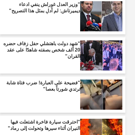
"وزير العدل غورلش ينفي ادعاء
ديميرتاش: لم أدلِ بمثل هذا التصريح"
"شهد دولت باهتشلي حفل زفاف حضره
20 ألف شخص بصفته شاهدًا على عقد
القران"
"فضيحة على العبارة! ضرب فتاة شابة
ترتدي شورتاً بعصا"
"احترقت سيارة فاخرة اشتعلت فيها
النيران أثناء سيرها وتحولت إلى رماد"