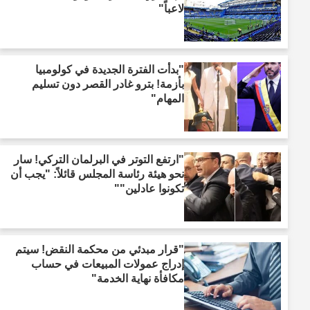
لاعباً"
"بدأت الفترة الجديدة في كولومبيا
بأزمة! بترو غادر القصر دون تسليم
المهام"
"ارتفع التوتر في البرلمان التركي! سار
نحو هيئة رئاسة المجلس قائلاً: "يجب أن
تكونوا عادلين""
"قرار مبدئي من محكمة النقض! سيتم
إدراج عمولات المبيعات في حساب
مكافأة نهاية الخدمة"