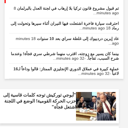
تم قبول مشروع قانون تركيا بلا إرهاب في لجنة العدل بالبرلمان
8
minutes ago...
احترقت سيارة فاخرة اشتعلت فيها النيران أثناء سيرها وتحولت إلى
رماد
18 minutes ago...
عاد إيرين دردييوك إلى غلطة سراي بعد 10 سنوات
18 minutes
ago...
بينما كان يسير مع زوجته، اقترب منهما شرطي سري فجأة! وعندما
شرح السبب، تفاجآ.
-32 minutes ago...
عملية كبيرة في عملاق الدوري الإنجليزي الممتاز: قالوا وداعاً لـ16
لاعباً
-32 minutes ago...
"أيوجي توركيش توجه كلمات قاسية إلى
حزب الحركة القومية! الوضع في اللجنة
اشتعل فجأة"