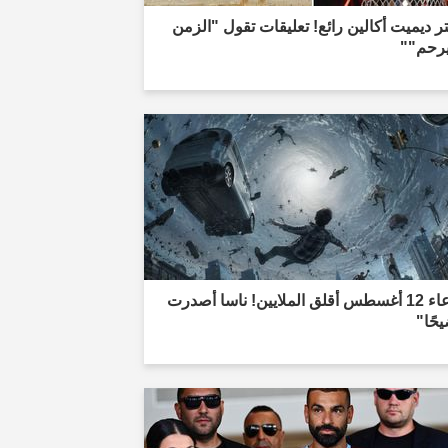
ر ديميت أكالين رائع! تعليقات تقول "الزمن
يرحم""
"ادعاء 12 أغسطس أقلق الملايين! ناسا أصدرت
حًا"