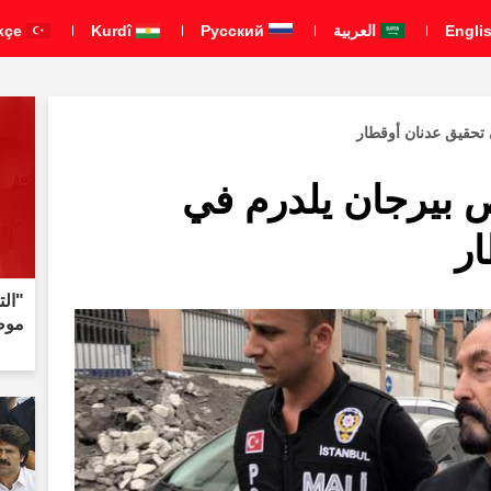
العربية
Pусский
Kurdî
Türkçe
تحقيق عدنان أوقطار
 بيرجان يلدرم في
ر
"الت
موض