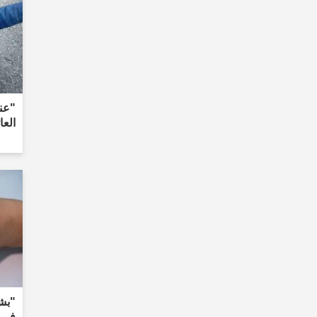
العا
"بشر
في ا