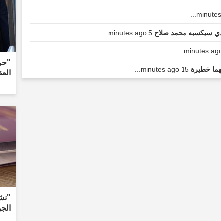
الذي سيكسبه محمد صلاح
5 minutes ago...
"حر
تهما خطيرة
15 minutes ago...
العق
"نش
الجو