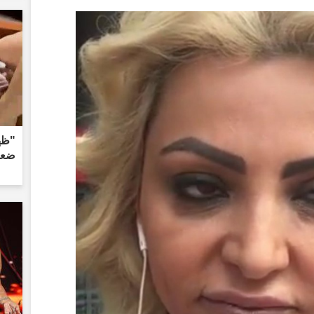
"ظه
ضعها