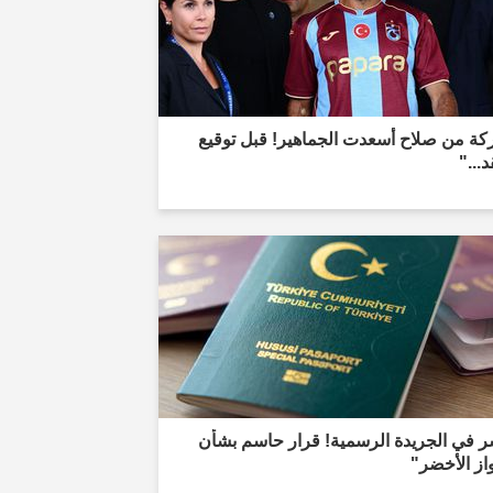
كة من صلاح أسعدت الجماهير! قبل توقيع
د..."
ر في الجريدة الرسمية! قرار حاسم بشأن
از الأخضر"