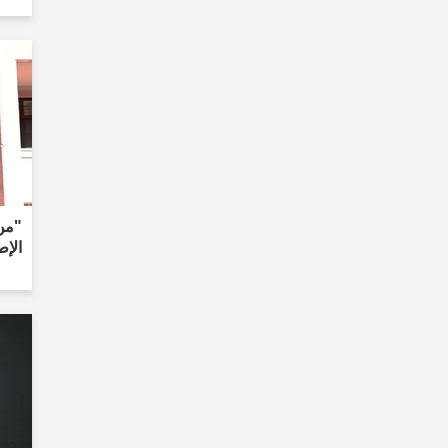
"من 
الإط