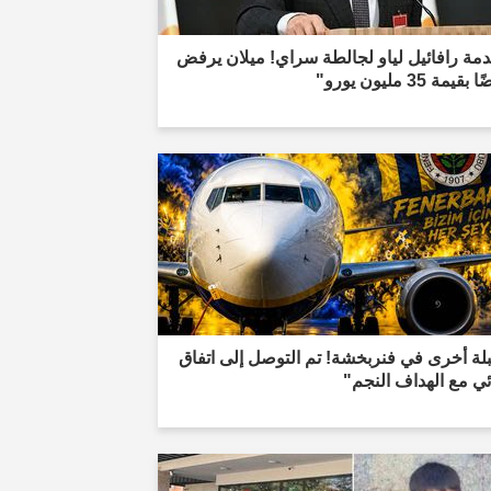
مة رافائيل لياو لجالطة سراي! ميلان يرفض
يمة 35 مليون يورو"
لة أخرى في فنربخشة! تم التوصل إلى اتفاق
ي مع الهداف النجم"