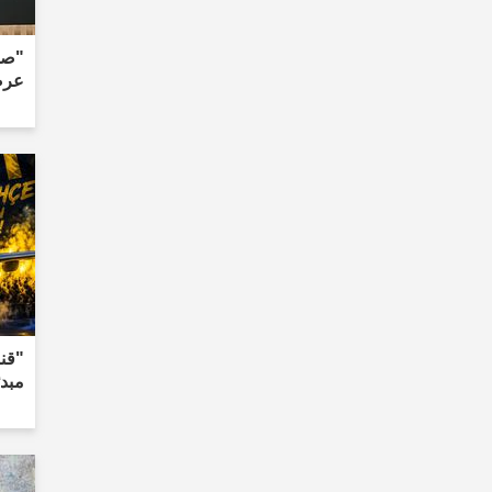
"صد
عرضًا بق
"قنب
مبدئ