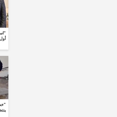
"است
أول 
"خطو
ينتظ