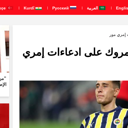
العربية
Pусский
Kurdî
Türkçe
 إمري مور
ومروك على ادعاءات إمري
"من 
الإط