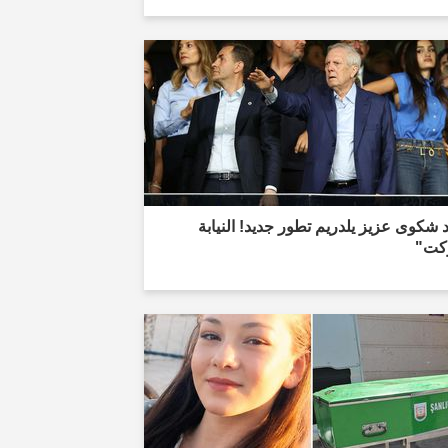
 شكوى عزيز يلدريم تطور جديد! النيابة
كت"