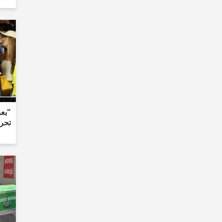
"بعد
تحر