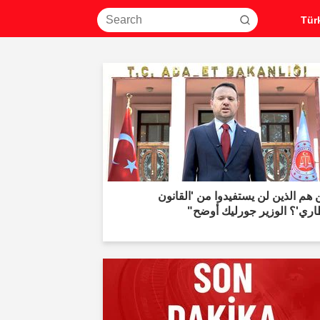
هم الذين لن يستفيدوا من 'القانون
اري'؟ الوزير جورليك أوضح"