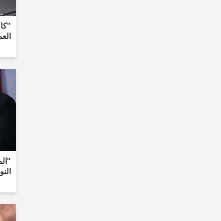
"كان
العمر 16 
"الم
النو