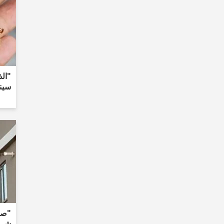
سينا
"صور
شيء