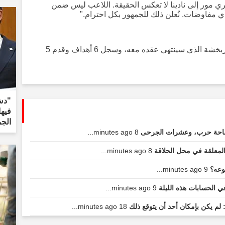
ري مور إلى نادينا لا تعكس الحقيقة. اللاعب ليس ضمن
أي مفاوضات. نُعلن ذلك للجمهور بكل احترام."
شارك إمري مور في 49 مباراة بقميص فنربخشة الذي سينتهي عقده معه، وسجل 6 أهداف وقدم 5
"دش 
الج
 ساحة حرب، وعشرات الجرحى
8 minutes ago...
 المعلقة في محل الحلاقة
8 minutes ago...
نوعه؟
9 minutes ago...
ي الحسابات هذه الليلة
9 minutes ago...
 لم يكن بإمكان أحد أن يتوقع ذلك
18 minutes ago...