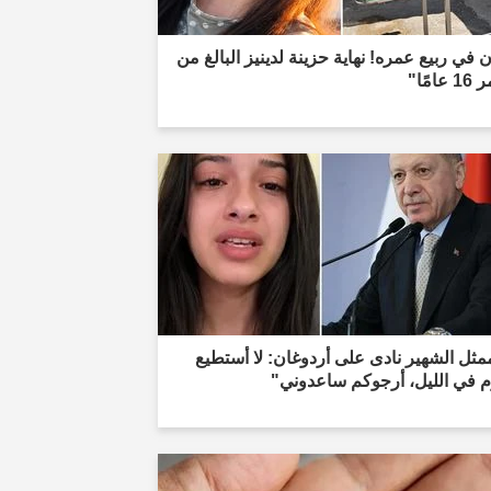
 في ربيع عمره! نهاية حزينة لدينيز البالغ من
عامًا"
مثل الشهير نادى على أردوغان: لا أستطيع
م في الليل، أرجوكم ساعدوني"