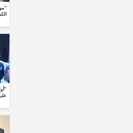
"مو
الكبر
"أو
على 