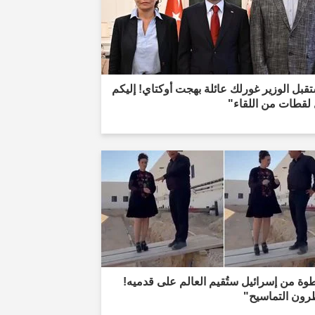
قبل الوزير غورلك عائلة بهجت أوكتاي! إليكم
لقطات من اللقاء"
ة من إسرائيل ستُقيم العالم على قدميه!
رون التماسيح"