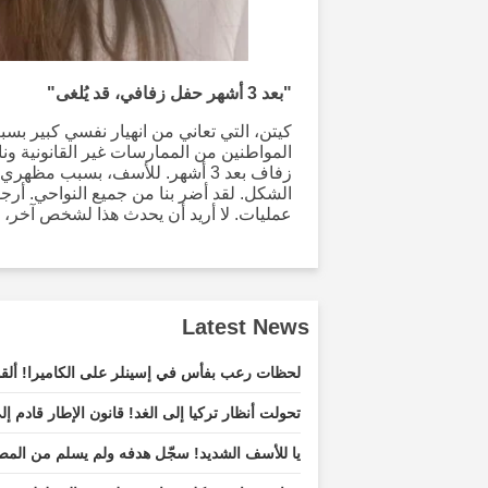
"بعد 3 أشهر حفل زفافي، قد يُلغى"
كيتن، التي تعاني من انهيار نفسي كبير بس
المواطنين من الممارسات غير القانونية ون
زفاف بعد 3 أشهر. للأسف، بسبب مظ
الشكل. لقد أضر بنا من جميع النواحي. أرجو
عمليات. لا أريد أن يحدث هذا لشخص آخر، 
Latest News
لحظات رعب بفأس في إسينلر على الكاميرا! ألقو
تحولت أنظار تركيا إلى الغد! قانون الإطار قادم إل
يا للأسف الشديد! سجّل هدفه ولم يسلم من الم