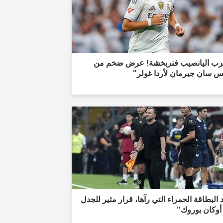
ب اليانصيب فنربخشة! عرض ضخم من
س سان جيرمان لأردا غولر"
 البطاقة الحمراء التي رآها، قرار مثير للجدل
أوكان بوروك"