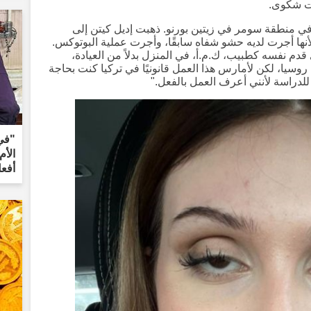
ت شكوى.
مجمع سكني في منطقة سومر في زيتين بورنو. ذهبت إديل كيتن إلى
نها أجرت لديه حشو شفاه سابقًا، وأجرت عملية البوتوكس.
نفسه كطبيب، ك.م.أ، في المنزل بدلاً من العيادة،
وسيا، لكن لأمارس هذا العمل قانونيًا في تركيا كنت بحاجة
للدراسة لأنني أعرف العمل بالفعل."
"في 
الأم
أفع