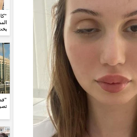
"كا
يخت
"فض
تصر