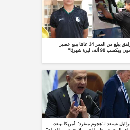
"مراهق يبلغ من العمر 14 عامًا يبيع عصير
 ويكسب 90 ألف ليرة شهريًا"
ائيل تستعد لـ'هجوم منفرد': أمريكا تبتعد،
ياهو المحرض على الحرب لا يشبع من الدماء"