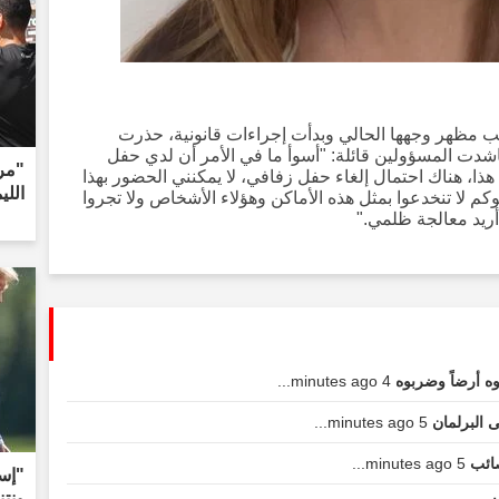
بب مظهر وجهها الحالي وبدأت إجراءات قانونية، حذرت
اشدت المسؤولين قائلة: "أسوأ ما في الأمر أن لدي حفل
هري هذا، هناك احتمال إلغاء حفل زفافي، لا يمكنني الحضور بهذا
الليمون
كم لا تنخدعوا بمثل هذه الأماكن وهؤلاء الأشخاص ولا تجروا
أريد معالجة ظلمي."
ه أرضاً وضربوه
4 minutes ago...
ى البرلمان
5 minutes ago...
صائب
5 minutes ago...
"إسر
ونتن