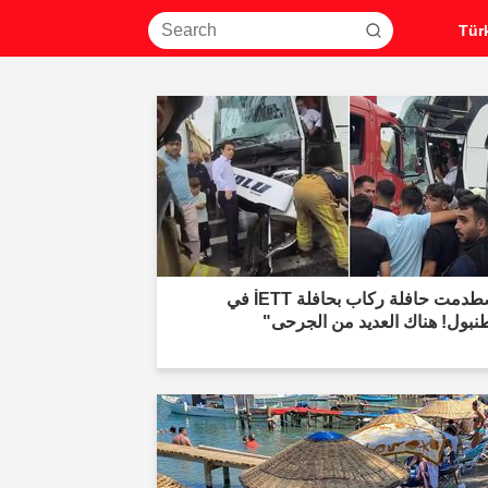
"اصطدمت حافلة ركاب بحافلة İETT في
نبول! هناك العديد من الجرحى"