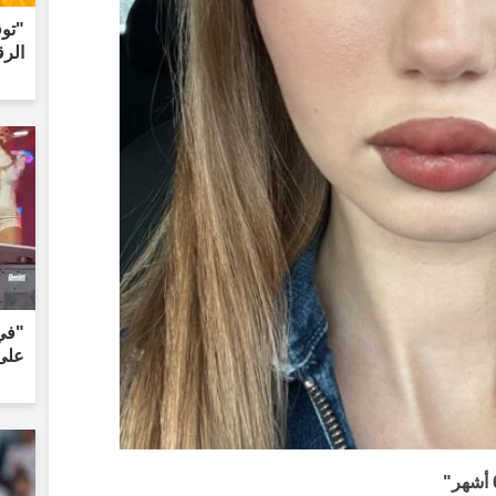
"تو
الر
"في
على