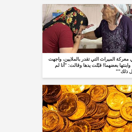
معركة الميراث التي تقدر بالملايين، واجهت
 وابنتها بعضهما! قبّلت يدها وقالت: "أنا لم
ل ذلك""