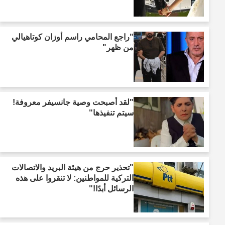
"راجع المحامي راسم أوزان كوتاهيالي
من ظهر"
"لقد أصبحت وصية جانسيفر معروفة!
سيتم تنفيذها"
"تحذير حرج من هيئة البريد والاتصالات
التركية للمواطنين: لا تنقروا على هذه
الرسائل أبدًا!"