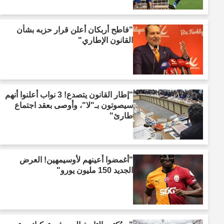
"فاطح أربكان أعلن قرار حزبه بشأن
القانون الإطاري"
"إطار القانون يتصدع! 3 نواب أعلنوا أنهم
سيصوتون بـ"لا"، وأوصى بعقد اجتماع
طارئ"
"أغمضوا أعينهم لأوسيمهين! العرض
الجديد 150 مليون يورو"