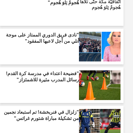
هُجومٌ تِلوَ هُجوم"
"نادى فريق الدوري الممتاز على موجة
أنلي من أجل لاعبها المفقود"
"فضيحة اعتداء في مدرسة كرة القدم!
رسائل المدرب مثيرة للاشمئزاز"
"زلزال في فنربخشة! تم استبعاد نجمين
من تشكيلة مباراة شتورم غراتس"