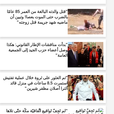
"قتل والدته البالغة من العمر 85 عامًا
بالضرب حتى الموت بعصا! وتبين أن
ماضيه شهد جريمة قتل زوجته"
"بدأت مناقشات الإطار القانوني: هكذا
وصل أعضاء حزب الجيد إلى الجمعية
العامة"
"تم العثور على ثروة خلال عملية تفتيش
استمرت 8.5 ساعات في منزل قائد
ألترا أصلان مظفر شيرين"
"لم تَجِفّ تَواقيع اتِّفاقيّة مكّة حتّى تلاها