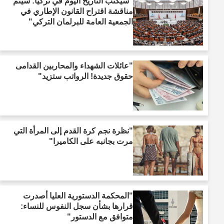
"سيُكتب التاريخ اليوم في تركيا: سيتم
مناقشة اقتراح القانون الإطاري في
الجمعية العامة للبرلمان التركي"
"عائلات الشهداء والمحاربين القدامى
حقوق جديدة! الرواتب ستزيد"
"نظرة نجم كرة القدم إلى المرأة التي
مرت بجانبه على الكاميرا"
"المحكمة الدستورية العليا أصدرت
قرارها بشأن سجل النفوس للنساء:
متوافق مع الدستور"