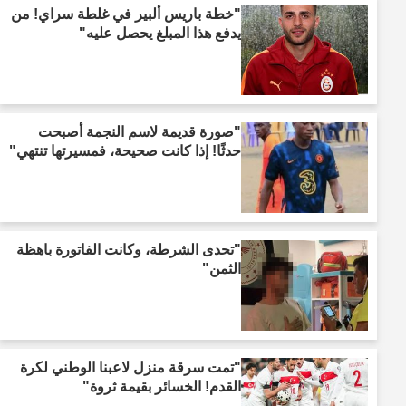
"خطة باريس ألبير في غلطة سراي! من
يدفع هذا المبلغ يحصل عليه"
"صورة قديمة لاسم النجمة أصبحت
حدثًا! إذا كانت صحيحة، فمسيرتها تنتهي"
"تحدى الشرطة، وكانت الفاتورة باهظة
الثمن"
"تمت سرقة منزل لاعبنا الوطني لكرة
القدم! الخسائر بقيمة ثروة"