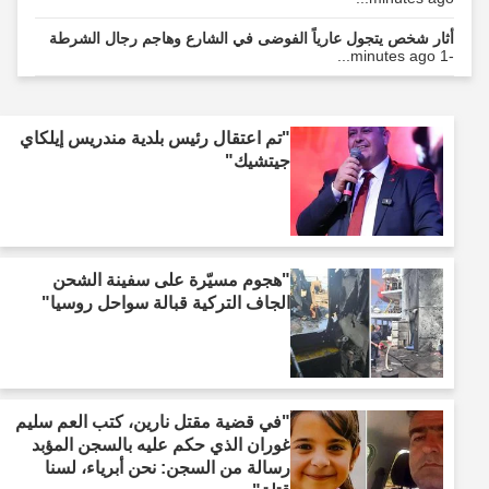
أثار شخص يتجول عارياً الفوضى في الشارع وهاجم رجال الشرطة
-1 minutes ago...
"تم اعتقال رئيس بلدية مندريس إيلكاي
جيتشيك"
"هجوم مسيّرة على سفينة الشحن
الجاف التركية قبالة سواحل روسيا"
"في قضية مقتل نارين، كتب العم سليم
غوران الذي حكم عليه بالسجن المؤبد
رسالة من السجن: نحن أبرياء، لسنا