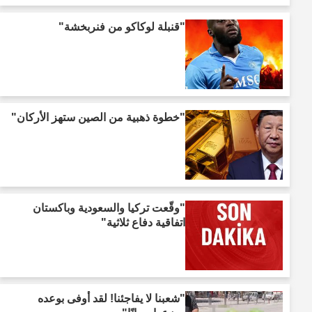
"قنبلة لوكاكو من فنربخشة"
"خطوة ذهبية من الصين ستهز الأركان"
"وقّعت تركيا والسعودية وباكستان
اتفاقية دفاع ثلاثية"
"شعبنا لا يفاجئنا! لقد أوفى بوعده