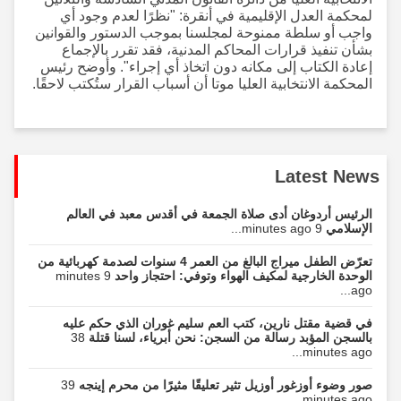
لمحكمة العدل الإقليمية في أنقرة: "نظرًا لعدم وجود أي
واجب أو سلطة ممنوحة لمجلسنا بموجب الدستور والقوانين
بشأن تنفيذ قرارات المحاكم المدنية، فقد تقرر بالإجماع
إعادة الكتاب إلى مكانه دون اتخاذ أي إجراء". وأوضح رئيس
المحكمة الانتخابية العليا موتا أن أسباب القرار ستُكتب لاحقًا.
Latest News
الرئيس أردوغان أدى صلاة الجمعة في أقدس معبد في العالم
الإسلامي
9 minutes ago...
تعرّض الطفل ميراج البالغ من العمر 4 سنوات لصدمة كهربائية من
الوحدة الخارجية لمكيف الهواء وتوفي: احتجاز واحد
9 minutes
ago...
في قضية مقتل نارين، كتب العم سليم غوران الذي حكم عليه
بالسجن المؤبد رسالة من السجن: نحن أبرياء، لسنا قتلة
38
minutes ago...
صور وضوء أوزغور أوزيل تثير تعليقًا مثيرًا من محرم إينجه
39
minutes ago...