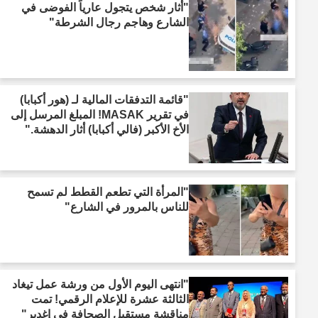
"أثار شخص يتجول عارياً الفوضى في
الشارع وهاجم رجال الشرطة"
"قائمة التدفقات المالية لـ (هور أكبابا)
في تقرير MASAK! المبلغ المرسل إلى
الأخ الأكبر (فالي أكبابا) أثار الدهشة."
"المرأة التي تطعم القطط لم تسمح
للناس بالمرور في الشارع"
"انتهى اليوم الأول من ورشة عمل تيغاد
الثالثة عشرة للإعلام الرقمي! تمت
مناقشة مستقبل الصحافة في إغدير"