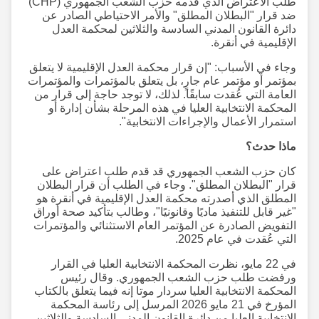
طلب الاعتراض الذي قدمه حزب الشعب الجمهوري (CHP)
ضد قرار "البطلان المطلق" والأمر الاحتياطي الصادر عن
دائرة القانون المدني السادسة والثلاثين لمحكمة العدل
الإقليمية في أنقرة.
وجاء في الأسباب: "إن قرار محكمة العدل الإقليمية لا يتعلق
بمؤتمر أو مؤتمر عام جارٍ، بل يتعلق بالمؤتمرات والمؤتمرات
العامة التي عُقدت سابقًا. لذلك، لا توجد حاجة إلى قرار من
المحكمة الانتخابية العليا في هذه المرحلة بشأن إدارة أو
استمرار الأعمال والإجراءات الانتخابية".
ماذا حدث؟
كان حزب الشعب الجمهوري قد قدم طلب اعتراض على
قرار "البطلان المطلق". وجاء في الطلب أن قرار البطلان
المطلق الذي أصدرته محكمة العدل الإقليمية في أنقرة هو
"غير قابل للتنفيذ ماديًا وقانونيًا"، وطالب بتأكيد صحة أوراق
التفويض الصادرة عن المؤتمر العام الاستثنائي والمؤتمرات
التي عُقدت في عام 2025.
في 22 مايو، نظرت المحكمة الانتخابية العليا في القرار
ورفضت طلب حزب الشعب الجمهوري. وقال رئيس
المحكمة الانتخابية العليا سردار موتا إنه فيما يتعلق بالكتاب
المؤرخ في 21 مايو 2026 المرسل إلى رئاسة المحكمة
الانتخابية العليا من دائرة القانون المدني السادسة والثلاثين