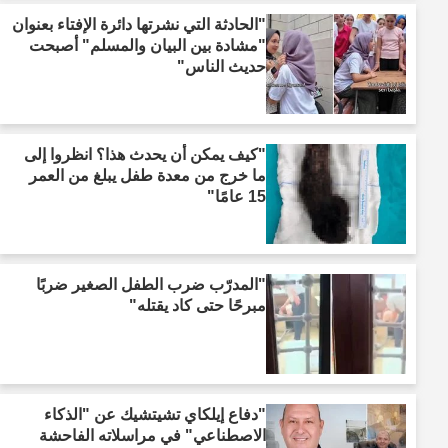
"الحادثة التي نشرتها دائرة الإفتاء بعنوان
"مشادة بين البيان والمسلم" أصبحت
حديث الناس"
"كيف يمكن أن يحدث هذا؟ انظروا إلى
ما خرج من معدة طفل يبلغ من العمر
15 عامًا"
"المدرّب ضرب الطفل الصغير ضربًا
مبرحًا حتى كاد يقتله"
"دفاع إيلكاي تشيتشيك عن "الذكاء
الاصطناعي" في مراسلاته الفاحشة