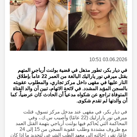
03.06.2026 10:51
في ديار بكر، تطور مذهل في قضية بولنت أرباجي المتهم
بقتل ميرفي نور ياراليك البالغة من العمر 22 عاماً بإطلاق
النار عليها في مقهى داخل مركز تجاري، والمطلوب عقوبته
بالسجن المؤبد المشدد. في لائحة الاتهام، تبين أن والد الفتاة
المتوفاة تراجع عن شكواه مدعياً أن الحادث كان عرضياً، كما
أن والدتها لم تقدم شكوى.
في ديار بكر، في مقهى عند مدخل مركز تسوق، قتلت
ميرفي نور يارارليك (22 عامًا) وأصيب س.ك.، وفي
المحاكمة التي يُحاكم فيها بولنت أرباجي بتهمة القتل العمد
مع ظروف مشددة وطلب عقوبة السجن من 15 إلى 24
عامًا، تقرر إحالته إلى معهد الطب الشرعي لتحديد ما إذا كان