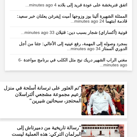
اتفق فنربخشة على عودة فريد إلى بلاده
4 minutes ago...
الممثلة الشهيرة ألينا بوز وزوجها أميت إيفرغن يعلنان خبر سعيد:
قادمة ابنتهما
24 minutes ago...
قونية (أكساراي) شجار بسبب دين: قتيلان
33 minutes ago...
بمجرد وصوله إلى المهمة، رفع عينيه إلى الأعالي: جئنا من أجل
الدوري الممتاز
34 minutes ago...
مغني الراب الشهير دريك نبح مثل الكلب في برنامج مواعدة
-6
minutes ago...
"تم العثور على ترسانة أسلحة في منزل
زعيم مجموعة مشجعي ألتراسلان
المحتجز، سبحاتين شيرين"
"رسالة تاريخية من دميرتاش إلى
البرلمان التركي: هذه العملية ليست