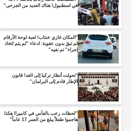
في اسطنبول! هناك العديد من الجرحى"
"المكان غازي عنتاب! لعبة لوحة الأرقام
لم تبقَ بدون عقوبة: ادعاء "لم يتم اتخاذ
إجراء" تم نفيه"
"تحولت أنظار تركيا إلى الغد! قانون
الإطار قادم إلى البرلمان"
"لحظات رعب بالفأس في كاميرا! هكذا
هاجموا طفلاً يبلغ من العمر 17 عاماً"