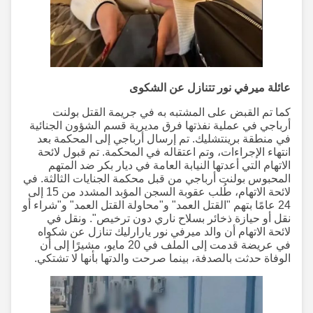
عائلة ميرفي نور تتنازل عن الشكوى
كما تم القبض على المشتبه به في جريمة القتل بولنت
أرباجي في عملية نفذتها فرق مديرية قسم الشؤون الجنائية
في منطقة برينتشليك. تم إرسال أرباجي إلى المحكمة بعد
انتهاء الإجراءات، وتم اعتقاله في المحكمة. تم قبول لائحة
الاتهام التي أعدتها النيابة العامة في ديار بكر ضد المتهم
المحبوس بولنت أرباجي من قبل محكمة الجنايات الثالثة. في
لائحة الاتهام، طُلب عقوبة السجن المؤبد المشدد من 15 إلى
24 عامًا بتهم "القتل العمد" و"محاولة القتل العمد" و"شراء أو
نقل أو حيازة ذخائر بسلاح ناري دون ترخيص". ونقل في
لائحة الاتهام أن والد ميرفي نور يارارليك تنازل عن شكواه
في عريضة قدمت إلى الملف في 20 مايو، مشيرًا إلى أن
الوفاة حدثت بالصدفة، بينما صرحت والدتها بأنها لا تشتكي.