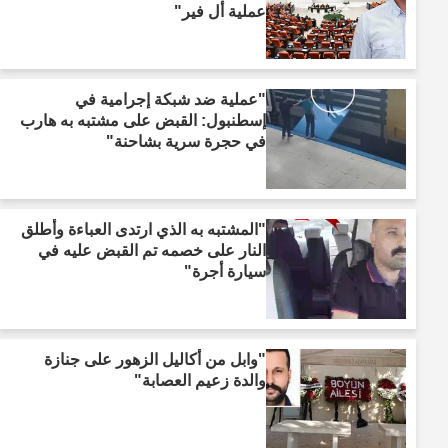
عملية أل فير"
"عملية ضد شبكة إجرامية في
إسطنبول: القبض على مشتبه به هارب
في حجرة سرية بشاحنة"
"المشتبه به الذي ارتدى العباءة وأطلق
النار على خصمه تم القبض عليه في
سيارة أجرة"
"وابل من أكاليل الزهور على جنازة
والدة زعيم العصابة"