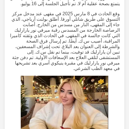
يتمتع بصحة عقلية أم لا. تم تأجيل الجلسة إلى 16 يوليو.
وقع الحادث في 8 مارس 2025 في مقهى عند مدخل مركز
التسوق على طريق شانلي أورفا. أطلق بولنت أرباجي، الذي
جاء إلى المقهى، النار من مسدس من الخارج. أصابت
الرصاصة الخارجة من المسدس رقبة ميرفي نور يارارليك
التي كانت جالسة في المقهى. في الحادث الذي وثقته كاميرا
المراقبة، أصيب س.ك. أيضًا. تم إرسال فرق الصحة
والشرطة إلى العنوان بعد البلاغ. تحت إشراف المسعفين،
تبين أن يارارليك قد توفيت، بينما تم نقل س.ك. إلى
المستشفى لتلقي العلاج بعد الإسعافات الأولية. تم دفن جثة
ميرفي نور يارارليك في مقبرة ينيكوي أسري بعد تشريحها
في معهد الطب الشرعي.