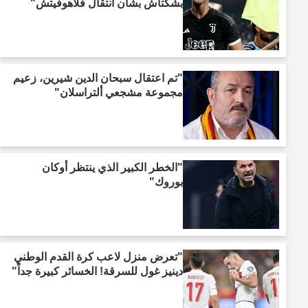
بشكتاش بشأن انتقال فلاهوفيتش"
"تم اعتقال سبحان الدين شيرين، زعيم
مجموعة مشجعي ألتراسلان"
"الخطر الكبير الذي ينتظر أوكان
بوروك"
"تعرض منزل لاعب كرة القدم الوطني
دينيز غول للسرقة! الخسائر كبيرة جداً"