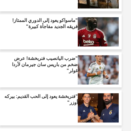
"ماسواكو يعود إلى الدوري الممتاز!
فريقه الجديد مفاجأة كبيرة"
"ضرب اليانصيب فنربخشة! عرض
ضخم من باريس سان جيرمان لأردا
غولر"
"فنربخشة يعود إلى الحب القديم: بيركه
أوزر"