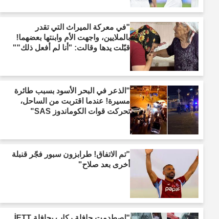
"في معركة الميراث التي تقدر
بالملايين، واجهت الأم وابنتها بعضهما!
قبّلت يدها وقالت: "أنا لم أفعل ذلك""
"الذعر في البحر الأسود بسبب طائرة
مسيرة! عندما اقتربت من الساحل،
تحركت قوات الكوماندوز SAS"
"تم الاتفاق! طرابزون سبور فجّر قنبلة
أخرى بعد صلاح"
"اصطدمت حافلة ركاب بحافلة İETT