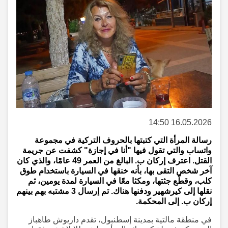
16.05.2026 14:50
رسالة المرأة التي كتبتها بالحروف التركية في مجموعة
واتساب والتي تقول فيها "أنا في إجازة" كشفت عن جريمة
القتل. اعترف إركان ب. البالغ من العمر 49 عامًا، والذي كان
آخر شخص التقى بها، بأنه خنقها في السيارة باستخدام طوق
كلب، وقطّع جثتها، ومكثا معًا في السيارة لمدة يومين، ثم
نقلها إلى كيرشهير ودفنها هناك. تم إرسال 3 مشتبه بهم بينهم
إركان ب. إلى المحكمة.
في منطقة مالتية بمدينة إسطنبول، تقدم داريوش طاهباز