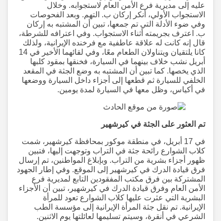
عليه إلى مديرية فرع الأمن العام لاستجوابه. وخلال
الاستجواب الأولي، أنكر إركان ب. التهم. وبعد الفحوصات
وفي ضوء الأدلة التي تم جمعها، تبين أن المشتبه به إركان
ب. اعترف بجريمته أثناء الاستجواب. وفي اعترافه للشرطة،
قال إنه كانت له علاقة عاطفية مع فرخنده الإيرانية، ولذلك
كانا يلتقيان ويتناولان الطعام معًا، وفي لقائهما الأخير في 14
أبريل نشب خلاف بينهما في السيارة، فخنقها بمقود كلبها
الذي يخصها. كما تبين أن المشتبه به وضع الجثة في المقعد
الخلفي للسيارة ثم قطعها إلى أجزاء داخل السيارة ووضعها
في أكياس، وظل معها في السيارة لمدة يومين.
تم العثور على الجثة في كيرشهير
في 17 أبريل، في منطقة موكور بمحافظة كيرشهير، شمت
كلاب الشوارع رائحة جثة في التراب وتوجهت إليها، فتبين
ظهور أجزاء بشرية من التراب. وبإبلاغ المواطنين، تم إرسال
فرق قيادة الدرك في كيرشهير إلى الموقع. وفي إطار الجهود
المشتركة بين فرق مكتب المفقودين التابع لمديرية فرع
الأمن العام وفرق قيادة الدرك في كيرشهير، تبين أن الأجزاء
البشرية التي عثرت عليها كلاب الشوارع تعود للمرأة
الإيرانية. تم نقل جثة المرأة الإيرانية إلى مؤسسة الطب
الشرعي في أنقرة، وسيتم تسليمها لعائلتها يوم الاثنين.