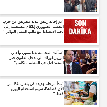
"تم إحالة رئيس بلدية مندريس من حزب
الشعب الجمهوري إيلكاي تشيتشيك إلى
لجنة الانضباط مع طلب الفصل النهائي."
"سألت المحامية بديا تيمور، وأجاب
الوزير غورلك: لن يدخل القانون حيز
التنفيذ قبل حل التنظيم بالكامل"
"تبدأ مرحلة جديدة في بلغاريا غدًا! من
الآن فصاعدًا، سيتم استخدام اليورو
فقط."