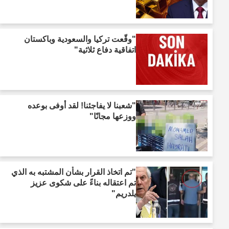
"وقّعت تركيا والسعودية وباكستان
اتفاقية دفاع ثلاثية"
"شعبنا لا يفاجئنا! لقد أوفى بوعده
ووزعها مجانًا"
"تم اتخاذ القرار بشأن المشتبه به الذي
تم اعتقاله بناءً على شكوى عزيز
يلدريم"