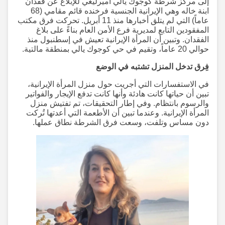
إلى مركز شرطة كوجوك يالي أميرليغي للإبلاغ عن فقدان
ابنة خاله وهي الإيرانية الجنسية فرخنده قائم مقامي (68
عاماً) التي لم يتلق أخبارها منذ 11 أبريل. تحركت فرق مكتب
المفقودين التابع لمديرية فرع الأمن العام بناءً على بلاغ
الفقدان. وتبين أن المرأة الإيرانية تعيش في إسطنبول منذ
حوالي 20 عاماً، وتقيم في حي كوجوك يالي بمنطقة مالتية.
فِرق تدخل المنزل تشتبه في الوضع
في الاستفسارات التي أجريت حول منزل المرأة الإيرانية،
تبين أن حياتها كانت هادئة وأنها كانت تدفع الإيجار والفواتير
والرسوم بانتظام. وفي إطار التحقيقات، تم تفتيش منزل
المرأة الإيرانية. وعندما تبين أن الأطعمة التي أعدتها تُركت
دون مساس وتلفت، وسعت فرق الشرطة نطاق عملها.