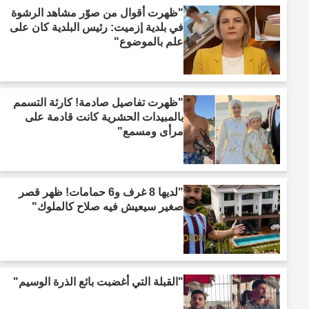
"ظهرت أقوال من صوّر مشاهد الرشوة
في بلدية إزميت: رئيس البلدية كان على
علم بالموضوع"
"ظهرت تفاصيل صادمة! كارثة التسمم
بالمبيدات الحشرية كانت قادمة على
مرأى ومسمع"
"لديها 8 غرف و6 حمامات! ظهر قصر
صغير سيعيش فيه صلاح كالملوك"
"القبلة التي أغضبت بائع الذرة الوسيم"