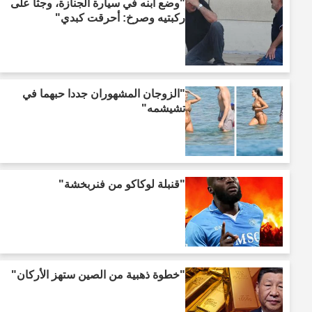
"وضع ابنه في سيارة الجنازة، وجثا على
ركبتيه وصرخ: أحرقت كبدي"
"الزوجان المشهوران جددا حبهما في
تشيشمه"
"قنبلة لوكاكو من فنربخشة"
"خطوة ذهبية من الصين ستهز الأركان"