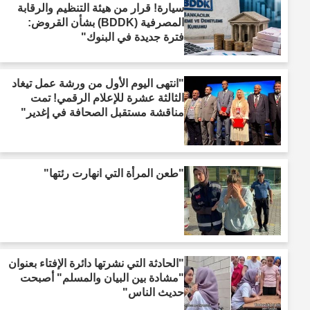
سيارة! قرار من هيئة التنظيم والرقابة
المصرفية (BDDK) بشأن القروض:
فترة جديدة في البنوك"
"انتهى اليوم الأول من ورشة عمل تيغاد
الثالثة عشرة للإعلام الرقمي! تمت
مناقشة مستقبل الصحافة في إغدير"
"طعن المرأة التي انهارت رئتها"
"الحادثة التي نشرتها دائرة الإفتاء بعنوان
"مشادة بين البيان والمسلم" أصبحت
حديث الناس"