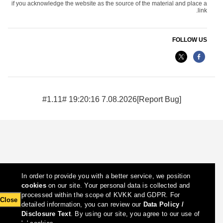
if you acknowledge the website as the source of the material and place a
link.
FOLLOW US
7.08.2026 19:20:16 #1.11#
[Report Bug]
In order to provide you with a better service, we position
cookies
on our site. Your personal data is collected and
processed within the scope of KVKK and GDPR. For
Close
detailed information, you can review our
Data Policy /
Disclosure Text
. By using our site, you agree to our use of