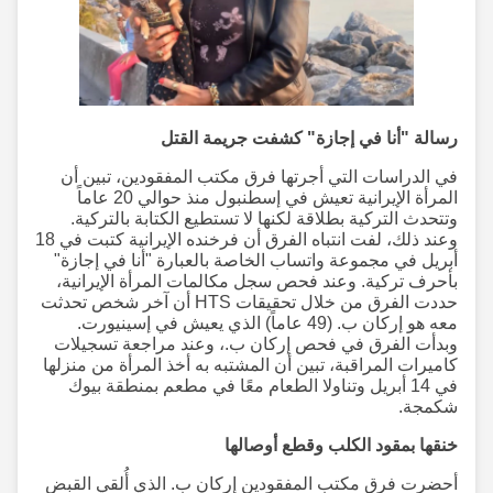
رسالة "أنا في إجازة" كشفت جريمة القتل
في الدراسات التي أجرتها فرق مكتب المفقودين، تبين أن
المرأة الإيرانية تعيش في إسطنبول منذ حوالي 20 عاماً
وتتحدث التركية بطلاقة لكنها لا تستطيع الكتابة بالتركية.
وعند ذلك، لفت انتباه الفرق أن فرخنده الإيرانية كتبت في 18
أبريل في مجموعة واتساب الخاصة بالعبارة "أنا في إجازة"
بأحرف تركية. وعند فحص سجل مكالمات المرأة الإيرانية،
حددت الفرق من خلال تحقيقات HTS أن آخر شخص تحدثت
معه هو إركان ب. (49 عاماً) الذي يعيش في إسينيورت.
وبدأت الفرق في فحص إركان ب.، وعند مراجعة تسجيلات
كاميرات المراقبة، تبين أن المشتبه به أخذ المرأة من منزلها
في 14 أبريل وتناولا الطعام معًا في مطعم بمنطقة بيوك
شكمجة.
خنقها بمقود الكلب وقطع أوصالها
أحضرت فرق مكتب المفقودين إركان ب. الذي أُلقي القبض