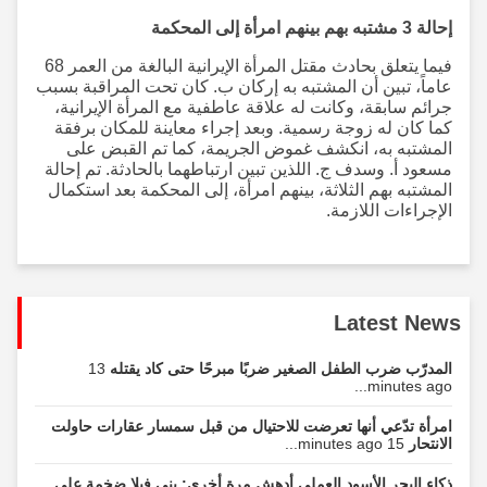
إحالة 3 مشتبه بهم بينهم امرأة إلى المحكمة
فيما يتعلق بحادث مقتل المرأة الإيرانية البالغة من العمر 68
عاماً، تبين أن المشتبه به إركان ب. كان تحت المراقبة بسبب
جرائم سابقة، وكانت له علاقة عاطفية مع المرأة الإيرانية،
كما كان له زوجة رسمية. وبعد إجراء معاينة للمكان برفقة
المشتبه به، انكشف غموض الجريمة، كما تم القبض على
مسعود أ. وسدف ج. اللذين تبين ارتباطهما بالحادثة. تم إحالة
المشتبه بهم الثلاثة، بينهم امرأة، إلى المحكمة بعد استكمال
الإجراءات اللازمة.
Latest News
المدرّب ضرب الطفل الصغير ضربًا مبرحًا حتى كاد يقتله
13
minutes ago...
امرأة تدّعي أنها تعرضت للاحتيال من قبل سمسار عقارات حاولت
الانتحار
15 minutes ago...
ذكاء البحر الأسود العملي أدهش مرة أخرى: بنى فيلا ضخمة على