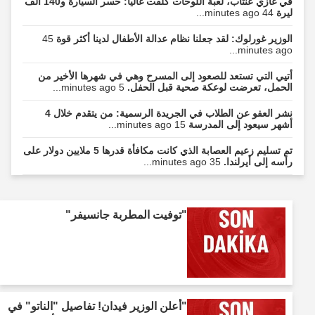
في غازي عنتاب، لعبة اللوحات كلّفت غالياً: خسر السيارة و140 ألف
ليرة
44 minutes ago...
الوزير غورلوك: لقد جعلنا نظام عدالة الأطفال لدينا أكثر قوة
45
minutes ago...
أتيي التي تستعد للصعود إلى المسرح وهي في شهرها الأخير من
الحمل، تعرضت لوعكة صحية قبل الحفل.
5 minutes ago...
نشر العفو عن الطلاب في الجريدة الرسمية: من يتقدم خلال 4
أشهر سيعود إلى المدرسة
15 minutes ago...
تم تسليم زعيم العصابة الذي كانت مكافأة قدرها 5 ملايين دولار على
رأسه إلى أيرلندا.
35 minutes ago...
"توفيت المطربة جانسيفر"
"أعلن الوزير فيدان! تفاصيل "الناتو" في