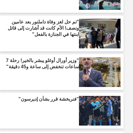
"تم حل لغز وفاة داملنور بعد عامين
ونصف! الأم كانت قد أشارت إلى قاتل
ابنتها في الجنازة بالفعل"
"وزير أورال أوغلو يبشر بالخير! رحلة 7
ساعات تنخفض إلى ساعة و45 دقيقة"
"فنربخشة قرر بشأن إديرسون"