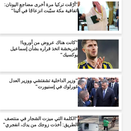
"أرّقَت تركيا مرة أخرى مضاجع اليونان:
اتفاقية مكة سبّبت انزعاجًا في أثينا"
"كانت هناك عروض من أوروبا!
فنربخشة اتخذ قراره بشأن إسماعيل
يوكسيك"
"وزير الداخلية تشفتشي ووزير العدل
غورلوك في إسنيورت"
"الكلمة التي ميزت الشجار في منتصف
الطريق: أخذت زوجك من يدك، انفجري"