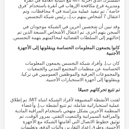
المشترك الذي أجرته MIT مع النيابة العامة في أنقرة
ومديرية فرع مكافحة الإرهاب في أنقرة باستخدام "فرق
خاصة"، تم تنفيذ عملية متزامنة في 4 محافظات، وتم
اعتقال 7 أشخاص بينهم ب.إ.، رئيس شبكة التجسس.
وقد تبين أن شخصين آخرين في الشبكة موجودان في
السجن بتهم أخرى. تم اعتقال الأشخاص السبعة الذين تم
إحالتهم إلى السلطات القضائية لمحاكمتهم بتهمة التجسس.
كانوا يجمعون المعلومات الحساسة وينقلونها إلى الأجهزة
الأجنبية
كان ب.إ. وأفراد شبكة التجسس يجمعون المعلومات
الحساسة عن منظمات المجتمع المدني والجمعيات
والمجموعات العرقية والموظفين العموميين في تركيا،
وينقلونها إلى أجهزة الاستخبارات الأجنبية.
تم تتبع تحركاتهم جميعًا
لفتت الأنشطة المشبوهة لأفراد الشبكة انتباه MIT. تم إطلاق
عملية استخباراتية شاملة. تم تتبع أنشطة ب.إ. وأعضاء
المنظمة الآخرين بشكل منهجي باستخدام المراقبة المادية
والمراقبة السيبرانية والتنصت التقني. بمرور الوقت، تم
توثيق خطوط الاتصال التي أقامتها الشبكة مع الأجهزة
الأجنبية، وطرق إعداد التقارير، وآليات الدفع، وتعليمات