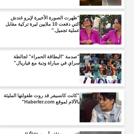
"ظهرت الصورة الأخيرة لإبرو غندش
التي دفعت 10 ملايين ليرة تركية مقابل
عملية تجميل."
"صدمة "البطاقة الحمراء" لجالطة
سراي في مباراة ودية مع فياريال"
"كانت كانسيفر قد روت طفولتها المليئة
بالآلام لموقع Haberler.com"