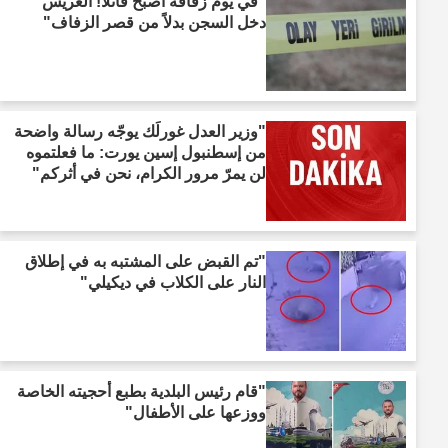
"في يوم زفافه أصبح قاتلاً! العريس
دخل السجن بدلاً من قصر الزفاف"
"وزير العدل غورلَك يوجّه رسالة واضحة
من إسطنبول إسين يورت: ما فعلتموه
لن يمرّ مرور الكرام، نحن في أثركم"
"تم القبض على المشتبه به في إطلاق
النار على الكلاب في ديكيلي"
"قام رئيس البلدية بطبع أحجيته الخاصة
ووزعها على الأطفال"