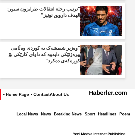
"ترتيب رحلة انتقالات طرابزون سبور:
الهدف داروين نونيز"
"وەزیر شیمشەک بە کوردی وەڵامی
پیرەژنێکی دایەوە کە داوای کارێکی بۆ
کوڕەکەی دەکرد"
Haberler.com
Home Page
Contact
About Us
Local News
News
Breaking News
Sport
Headlines
Poem
Yeni Medya Internet Publishing