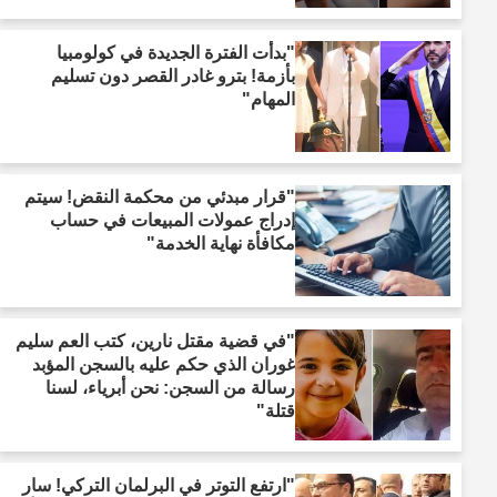
"بدأت الفترة الجديدة في كولومبيا
بأزمة! بترو غادر القصر دون تسليم
المهام"
"قرار مبدئي من محكمة النقض! سيتم
إدراج عمولات المبيعات في حساب
مكافأة نهاية الخدمة"
"في قضية مقتل نارين، كتب العم سليم
غوران الذي حكم عليه بالسجن المؤبد
رسالة من السجن: نحن أبرياء، لسنا
قتلة"
"ارتفع التوتر في البرلمان التركي! سار