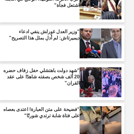
اشتعل فجأة"
"وزير العدل غورلش ينفي ادعاء
ديميرتاش: لم أدلِ بمثل هذا التصريح"
"شهد دولت باهتشلي حفل زفاف حضره
20 ألف شخص بصفته شاهدًا على عقد
القران"
"فضيحة على متن العبارة! اعتدى بعصاه
على فتاة شابة ترتدي شورتًا"