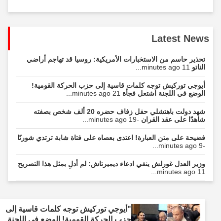
Latest News
تحذير حاسم من الاستخبارات الأمريكية: روسيا قد تهاجم أراضي
الناتو
11 minutes ago...
أيوجي توركيش توجه كلمات قاسية إلى حزب الحركة القومية!
الوضع في اللجنة اشتعل فجأة
21 minutes ago...
شهد دولت باهتشلي حفل زفاف حضره 20 ألف شخص بصفته
شاهدًا على عقد القران
-19 minutes ago...
فضيحة على متن العبارة! اعتدى بعصاه على فتاة شابة ترتدي شورتًا
-9 minutes ago...
وزير العدل غورلش ينفي ادعاء ديميرتاش: لم أدلِ بمثل هذا التصريح
11 minutes ago...
"أيوجي توركيش توجه كلمات قاسية إلى
حزب الحركة القومية! الوضع في اللجنة