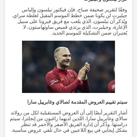
وفقًا لتقرير صحيفة صباح، فإن فيكتور نيلسون وإلياس
جيليرت لن يكونا ضمن خطط الموسم المقبل لغلطة سراي.
ويُذكر أن نيلسون، الذي يلعب مع فريق فيرونا على سبيل
الإعارة، وجيليرت، الذي يرتدي قميص ساوثهامبتون، لا
يُعتبران ضمن التشكيلة للموسم الجديد.
سيتم تقييم العروض المقدمة لصالاي وغابرييل سارا
أشار التقرير أيضًا إلى أن العروض المستقبلية لكل من رولاند
سالاي وغابرييل سارا، اللذين لديهما راغبون من إنجلترا، سيتم
دراستها. وذُكر أن إدارة الفريق الأصفر والأحمر قد تنظر
بشكل إيجابي في بيع اللاعبين في حال تلقي عروض مناسبة.