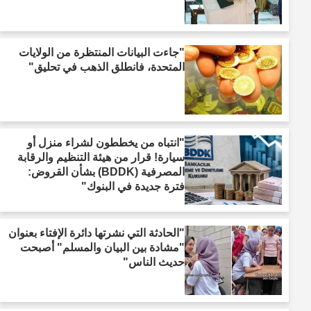
"جاءت البيانات المنتظرة من الولايات
المتحدة، فانطلق الذهب في تحليق"
"انتباه من يخططون لشراء منزل أو
سيارة! قرار من هيئة التنظيم والرقابة
المصرفية (BDDK) بشأن القروض:
فترة جديدة في البنوك"
"الحادثة التي نشرتها دائرة الإفتاء بعنوان
"مشادة بين البيان والمسلم" أصبحت
حديث الناس"