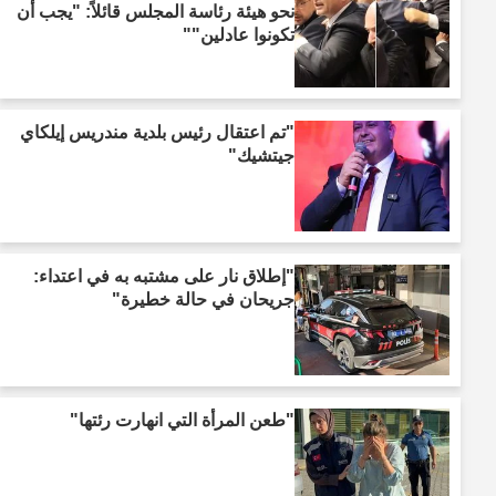
نحو هيئة رئاسة المجلس قائلاً: "يجب أن
تكونوا عادلين""
"تم اعتقال رئيس بلدية مندريس إيلكاي
جيتشيك"
"إطلاق نار على مشتبه به في اعتداء:
جريحان في حالة خطيرة"
"طعن المرأة التي انهارت رئتها"