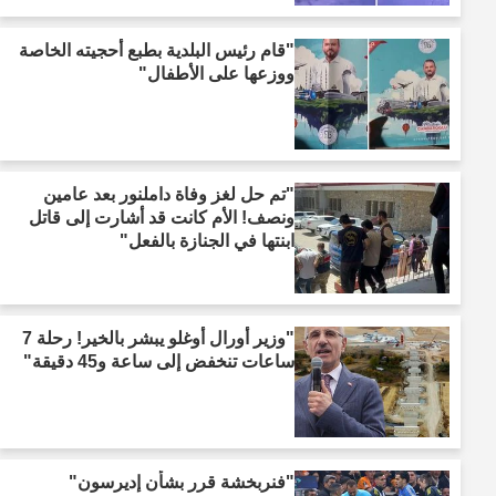
"قام رئيس البلدية بطبع أحجيته الخاصة
ووزعها على الأطفال"
"تم حل لغز وفاة داملنور بعد عامين
ونصف! الأم كانت قد أشارت إلى قاتل
ابنتها في الجنازة بالفعل"
"وزير أورال أوغلو يبشر بالخير! رحلة 7
ساعات تنخفض إلى ساعة و45 دقيقة"
"فنربخشة قرر بشأن إديرسون"