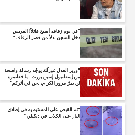
"في يوم زفافه أصبح قاتلاً! العريس
دخل السجن بدلاً من قصر الزفاف"
"وزير العدل غورلَك يوجّه رسالة واضحة
من إسطنبول إسين يورت: ما فعلتموه
لن يمرّ مرور الكرام، نحن في أثركم"
"تم القبض على المشتبه به في إطلاق
النار على الكلاب في ديكيلي"