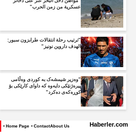
"مواطن دخل البحر عثر على ذخائر
عسكرية من زمن الحرب"
"ترتيب رحلة انتقالات طرابزون سبور:
الهدف داروين نونيز"
"وەزیر شیمشەک بە کوردی وەڵامی
پیرەژنێکی دایەوە کە داوای کارێکی بۆ
کوڕەکەی دەکرد"
Haberler.com
Home Page
Contact
About Us