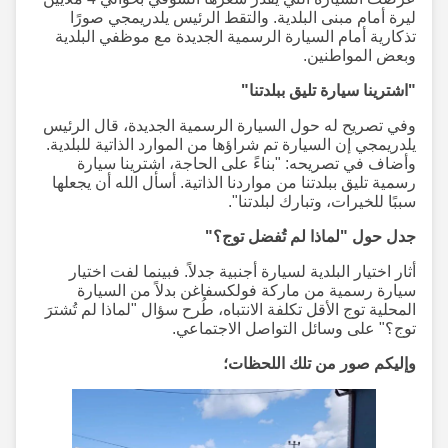
ليرة أمام مبنى البلدية. والتقط الرئيس يلدريمجي صورًا
تذكارية أمام السيارة الرسمية الجديدة مع موظفي البلدية
وبعض المواطنين.
"اشترينا سيارة تليق ببلدتنا"
وفي تصريح له حول السيارة الرسمية الجديدة، قال الرئيس
يلدريمجي إن السيارة تم شراؤها من الموارد الذاتية للبلدية.
وأضاف في تصريحه: "بناءً على الحاجة، اشترينا سيارة
رسمية تليق ببلدتنا من مواردنا الذاتية. أسأل الله أن يجعلها
سببًا للخيرات، وتبارك لبلدتنا".
جدل حول "لماذا لم تُفضل توج؟"
أثار اختيار البلدية لسيارة أجنبية جدلاً. فبينما لفت اختيار
سيارة رسمية من ماركة فولكسفاغن بدلاً من السيارة
المحلية توج الأقل تكلفة الانتباه، طُرح سؤال "لماذا لم تُشترَ
توج؟" على وسائل التواصل الاجتماعي.
وإليكم صور من تلك اللحظات؛