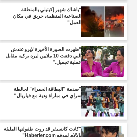
"باشاك شهير إكيتيلي بالمنطقة
الصناعية المنظمة، حريق في مكان
العمل"
"ظهرت الصورة الأخيرة لإبرو غندش
التي دفعت 10 ملايين ليرة تركية مقابل
عملية تجميل."
"صدمة "البطاقة الحمراء" لجالطة
سراي في مباراة ودية مع فياريال"
"كانت كانسيفر قد روت طفولتها المليئة
بالآلام لموقع Haberler.com"