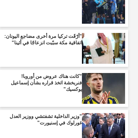
"أرّقَت تركيا مرة أخرى مضاجع اليونان:
اتفاقية مكة سبّبت انزعاجًا في أثينا"
"كانت هناك عروض من أوروبا!
فنربخشة اتخذ قراره بشأن إسماعيل
يوكسيك"
"وزير الداخلية تشفتشي ووزير العدل
غورلوك في إسنيورت"