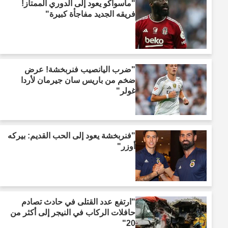
"ماسواكو يعود إلى الدوري الممتاز!
فريقه الجديد مفاجأة كبيرة"
"ضرب اليانصيب فنربخشة! عرض
ضخم من باريس سان جيرمان لأردا
غولر"
"فنربخشة يعود إلى الحب القديم: بيركه
أوزر"
"ارتفع عدد القتلى في حادث تصادم
حافلات الركاب في النيجر إلى أكثر من
20"