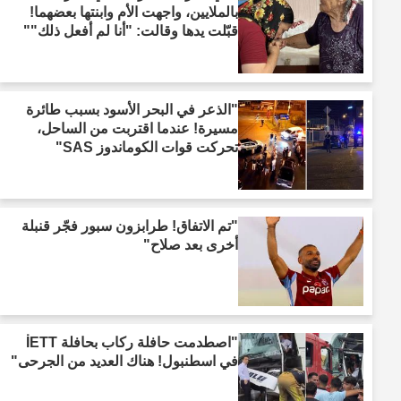
بالملايين، واجهت الأم وابنتها بعضهما!
قبّلت يدها وقالت: "أنا لم أفعل ذلك""
"الذعر في البحر الأسود بسبب طائرة
مسيرة! عندما اقتربت من الساحل،
تحركت قوات الكوماندوز SAS"
"تم الاتفاق! طرابزون سبور فجّر قنبلة
أخرى بعد صلاح"
"اصطدمت حافلة ركاب بحافلة İETT
في اسطنبول! هناك العديد من الجرحى"