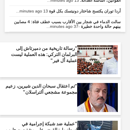
القوانين، أساسه العدالة.
13 minutes ago...
أردا توران يكتسح شاختار دونيتسك بكل قوة
13 minutes ago...
سالت الدماء في شجار بين الأقارب بسبب خطف فتاة: 4 مصابين
بينهم حالة واحدة خطيرة
-37 minutes ago...
"رسالة تاريخية من دميرتاش إلى
البرلمان التركي: هذه العملية ليست
عملية أل فير"
"تم اعتقال سبحان الدين شيرين، زعيم
مجموعة مشجعي ألتراسلان"
"عملية ضد شبكة إجرامية في
إسطنبول: القبض على مشتبه به هارب