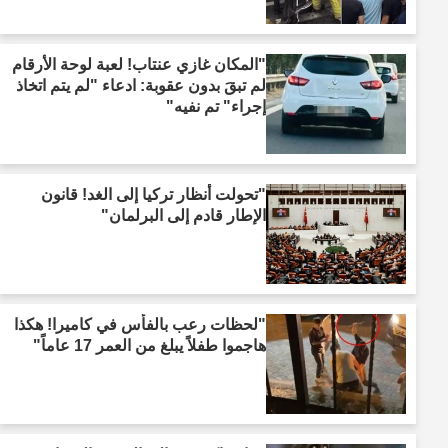
"المكان غازي عنتاب! لعبة لوحة الأرقام
لم تبقَ بدون عقوبة: ادعاء "لم يتم اتخاذ
إجراء" تم نفيه"
"تحولت أنظار تركيا إلى الغد! قانون
الإطار قادم إلى البرلمان"
"لحظات رعب بالفأس في كاميرا! هكذا
هاجموا طفلاً يبلغ من العمر 17 عاماً"