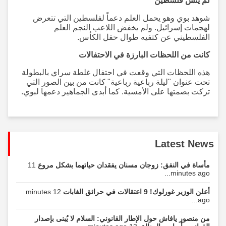
لم ينس فلسطين
شوهد بوي وهو يحمل العلم دعماً لفلسطين التي تتعرض
لهجمات إسرائيل. ولم يخفض اللاعب النجم العلم
الفلسطيني عن كتفيه طوال حفل الكأس.
كانت من اللحظات البارزة في الاحتفالات
هذه اللحظات التي وقعت في احتفال غلطة سراي بالبطولة
تحت عنوان "ليلة رباعية رباعية" كانت من بين الصور التي
تركت بصمتها على الأمسية. كما أبدى الجماهير دعمها لبوي.
Latest News
مأساة في النفق: زوجان مسنان يفقدان حياتهما بشكل مروع
11
minutes ago...
أعلن الوزير غورلوك! 9 اعتقالات في حرائق الغابات
12 minutes
ago...
من منصور يافاش حول الإطار القانوني: السلام لا يُبنى بإصدار