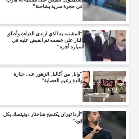
في حجرة سرية بشاحنة"
"المشتبه به الذي ارتدى العباءة وأطلق
النار على خصمه تم القبض عليه في
سيارة أجرة"
"وابل من أكاليل الزهور على جنازة
والدة زعيم العصابة"
"أردا توران يكتسح شاختار دونيتسك بكل
قوة"