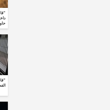
"قال
داخل
حاو
الف