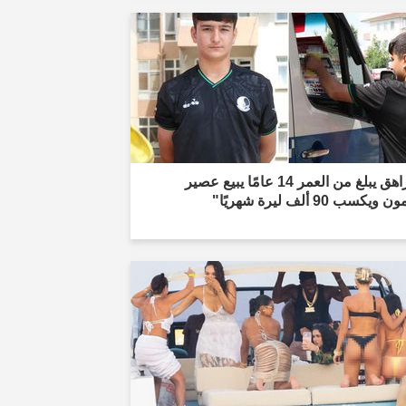
"مراهق يبلغ من العمر 14 عامًا يبيع عصير
 ويكسب 90 ألف ليرة شهريًا"