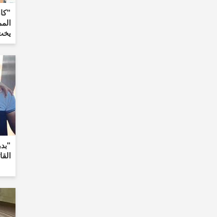
"كا
يخت
"بدر
القا