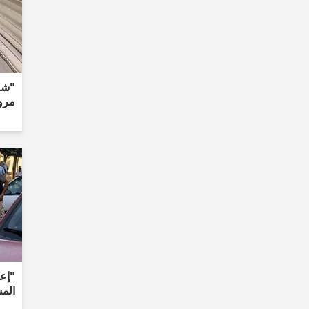
"شا
مروع
"إع
المس