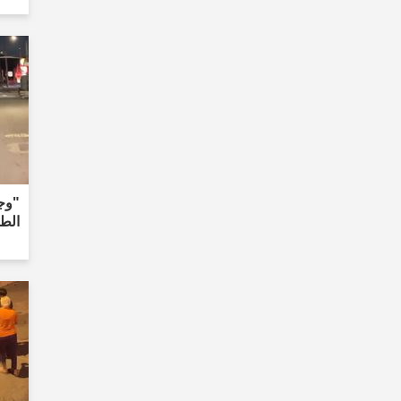
"وج
الطر