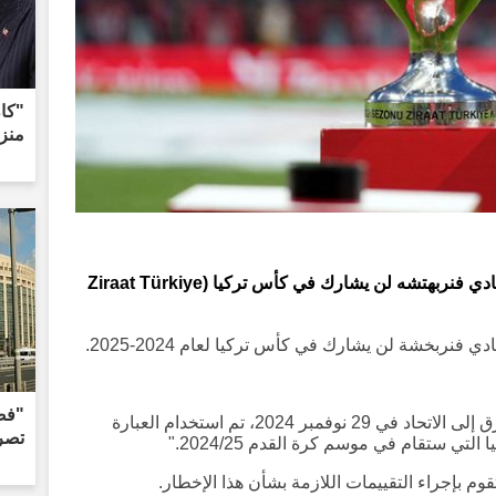
"كان
منزل
الاتحاد التركي لكرة القدم (TFF) أعلن أن نادي فنربهتشه لن يشارك في كأس تركيا (Ziraat Türkiye
"فض
في الإخطار الذي قدمه النادي الأصفر-الأزرق إلى الاتحاد في 29 نوفمبر 2024، تم استخدام العبارة
تصر
تي ستقام في موسم كرة القدم 2024/25."