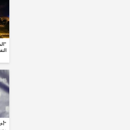
"ال
الن
"أخب
مست