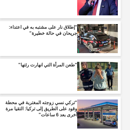
"إطلاق نار على مشتبه به في اعتداء:
جريحان في حالة خطيرة"
"طعن المرأة التي انهارت رئتها"
"تركي نسي زوجته المغتربة في محطة
وقود على الطريق إلى تركيا: التقيا مرة
أخرى بعد 6 ساعات"