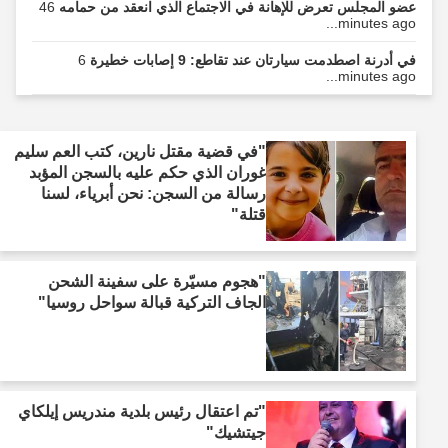
عضو المجلس تعرض للإهانة في الاجتماع الذي انعقد من حمامه
46
minutes ago...
في أدرنة اصطدمت سيارتان عند تقاطع: 9 إصابات خطيرة
6
minutes ago...
"في قضية مقتل نارين، كتب العم سليم
غوران الذي حكم عليه بالسجن المؤبد
رسالة من السجن: نحن أبرياء، لسنا
قتلة"
"هجوم مسيّرة على سفينة الشحن
الجاف التركية قبالة سواحل روسيا"
"تم اعتقال رئيس بلدية مندريس إيلكاي
جيتشيك"