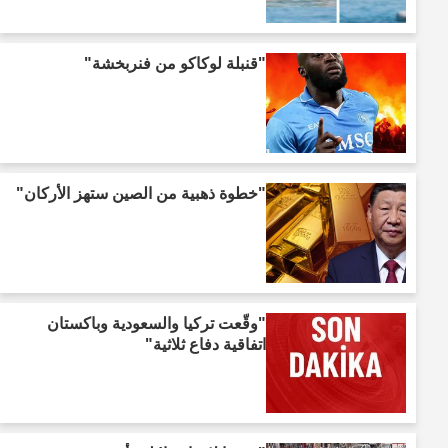
"قنبلة لوكاكو من فنربخشة"
"خطوة ذهبية من الصين ستهز الأركان"
"وقّعت تركيا والسعودية وباكستان
اتفاقية دفاع ثلاثية"