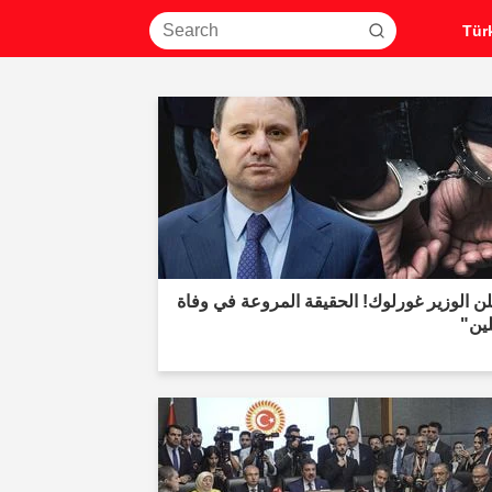
ن الوزير غورلوك! الحقيقة المروعة في وفاة
ين"