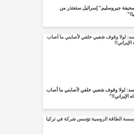
حيفة جيروسليم" إسرائيل ستعتذر من
ا!"
سد: لولا وقوف شعبي خلفي لأصابني ما أصاب
ه الإيراني!!"