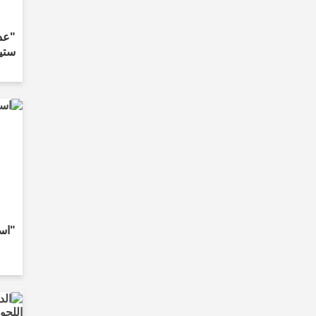
"عدد
ستين
"است