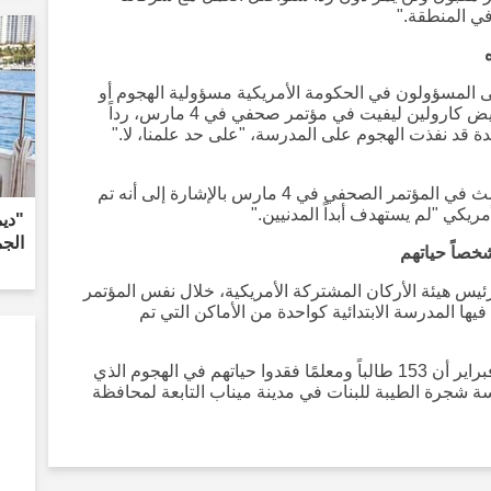
 في المنطقة."
نى المسؤولون في الحكومة الأمريكية مسؤولية الهجوم أو
ينكروا ذلك. قالت المتحدثة باسم البيت الأبيض كارولين ليفيت في مؤتمر صحفي في 4 مارس، رداً
دة قد نفذت الهجوم على المدرسة، "على حد علمنا، لا."
كما اكتفى وزير الدفاع الأمريكي بيت هيغسث في المؤتمر الصحفي في 4 مارس بالإشارة إلى أنه تم
ريكي "لم يستهدف أبداً المدنيين."
"دي
الجم
يس هيئة الأركان المشتركة الأمريكية، خلال نفس المؤتمر
يها المدرسة الابتدائية كواحدة من الأماكن التي تم
أعلنت التلفزيون الإيراني الرسمي في 28 فبراير أن 153 طالباً ومعلمًا فقدوا حياتهم في الهجوم الذي
ة شجرة الطيبة للبنات في مدينة ميناب التابعة لمحافظة