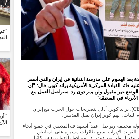
"تم 
العد
 بعد الهجوم على مدرسة ابتدائية في إيران والذي أسفر
ان وقع عليه قائد القيادة المركزية الأمريكية براند كوبر، قال: "إن
ا الوضع غير مقبول ولن يمر دون رد. سنواصل العمل مع
الأبرياء في المنطقة".
قائد القوات المركزية الأمريكية (CENTCOM)، براند كوبر، أدلى بتصريحات حول الحرب مع إيران.
لبنات، اتهم كوبر إيران بقتل المدنيين.
الآن
 كوبر: "نظام إيران الإرهابي هاجم 12 دولة مختلفة ويواصل عمداً استهداف المدنيين في جميع أنحاء
 القوات الإيرانية سبع طائرات مسيرة على المناطق
ير مقبول ولن يمر دون رد. سنواصل العمل مع شركائنا