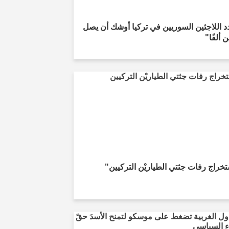
 اللاجئين السوريين في تركيا أوشك أن يصل
 ألفًا"
خراج رفات جثتي الطياريْن التركيين"