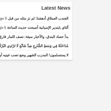
Latest News
الجندب العملاق أدهشنا: لم نرَ مثله من قبل
5 minutes ago...
ألتاي بايندير الإسبانية أصبحت حديث الساعة
5 minutes ago...
بدأ حصاد البندق، والأخبار سيئة: نصف الثمار فارغ
مُدَاخَلَةٌ فِي وَسَطِ الشَّارِعِ ضِدَّ شَابَّةٍ لَا تَرْتَدِي البُرْ
لا يستسلمون! المدرب الشهير وضع نصب عينيه أ