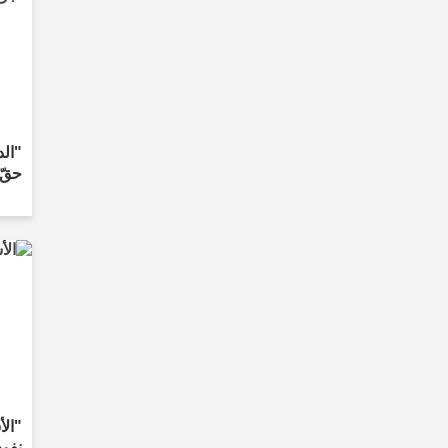
"الد
حقّ 
"ال
نفوذ