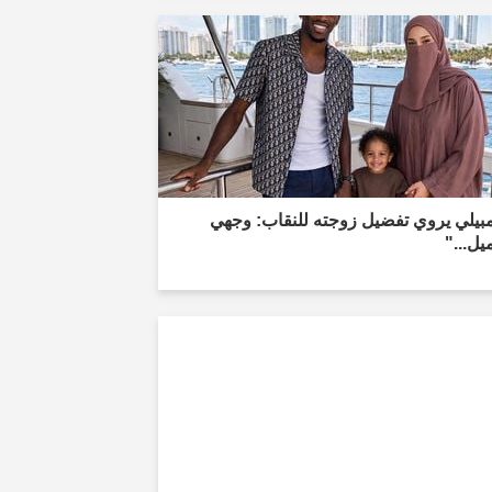
مبيلي يروي تفضيل زوجته للنقاب: وجهي
يل..."