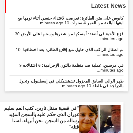
Latest News
كابوس على متن الطائرة: تعرضت لاعتداء جنسي أثناء نومها مع
ابنتها البالغة من العمر 4 سنوات
10 minutes ago...
فزع الأحبة في أضنة: أمسكها من شعرها وسحبها على الأرض
30
minutes ago...
تم اعتقال الراكب الذي حاول منع إقلاع الطائرة بعد اختطافها
-10
minutes ago...
في مرسين، عملية ضد منظمة دالتون الإجرامية: 6 اعتقالات
9
minutes ago...
ظهر الوالي السابق المعزول تشيتشيكلي في إسطنبول، وتجول
بالدراجة في غلطة
10 minutes ago...
"في قضية مقتل نارين، كتب العم سليم
غوران الذي حكم عليه بالسجن المؤبد
رسالة من السجن: نحن أبرياء، لسنا
قتلة"