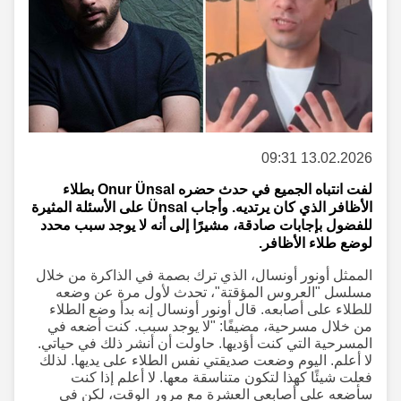
13.02.2026 09:31
لفت انتباه الجميع في حدث حضره Onur Ünsal بطلاء
الأظافر الذي كان يرتديه. وأجاب Ünsal على الأسئلة المثيرة
للفضول بإجابات صادقة، مشيرًا إلى أنه لا يوجد سبب محدد
لوضع طلاء الأظافر.
الممثل أونور أونسال، الذي ترك بصمة في الذاكرة من خلال
مسلسل "العروس المؤقتة"، تحدث لأول مرة عن وضعه
للطلاء على أصابعه. قال أونور أونسال إنه بدأ وضع الطلاء
من خلال مسرحية، مضيفًا: "لا يوجد سبب. كنت أضعه في
المسرحية التي كنت أؤديها. حاولت أن أنشر ذلك في حياتي.
لا أعلم. اليوم وضعت صديقتي نفس الطلاء على يديها. لذلك
فعلت شيئًا كهذا لتكون متناسقة معها. لا أعلم إذا كنت
سأضعه على أصابعي العشرة مع مرور الوقت، لكن في