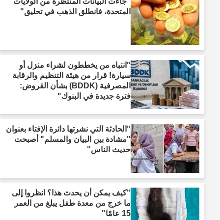
"جاءت البيانات المنتظرة من الولايات
المتحدة، فانطلق الذهب في تحليق"
"انتباه من يخططون لشراء منزل أو
سيارة! قرار من هيئة التنظيم والرقابة
المصرفية (BDDK) بشأن القروض:
فترة جديدة في البنوك"
"الحادثة التي نشرتها دائرة الإفتاء بعنوان
"مشادة بين البيان والمسلم" أصبحت
حديث الناس"
"كيف يمكن أن يحدث هذا؟ انظروا إلى
ما خرج من معدة طفل يبلغ من العمر
15 عامًا"