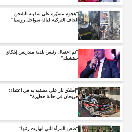
"هجوم مسيّرة على سفينة الشحن
الجاف التركية قبالة سواحل روسيا"
"تم اعتقال رئيس بلدية مندريس إيلكاي
جيتشيك"
"إطلاق نار على مشتبه به في اعتداء:
جريحان في حالة خطيرة"
"طعن المرأة التي انهارت رئتها"