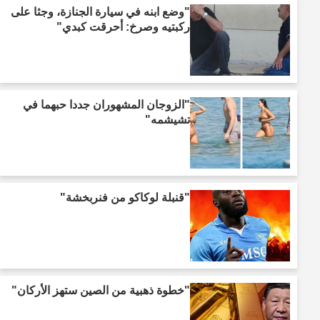
"وضع ابنه في سيارة الجنازة، وجثا على
ركبتيه وصرخ: أحرقت كبدي"
"الزوجان المشهوران جددا حبهما في
تشيشمه"
"قنبلة لوكاكو من فنربخشة"
"خطوة ذهبية من الصين ستهز الأركان"