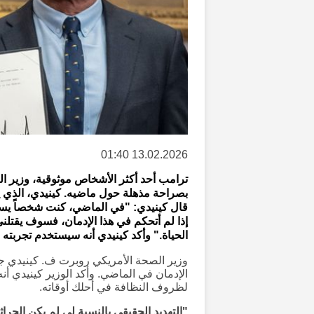
13.02.2026 01:40
ترامب أحد أكثر الأشخاص موثوقية، وزير ال
بصراحة مذهلة حول ماضيه. كينيدي، الذي ي
قال كينيدي: "في الماضي، كنت شخصاً يستخ
إذا لم أتحكم في هذا الإدمان، فسوف يقتلني
الحياة." وأكد كينيدي أنه سيستخدم تجربته 
وزير الصحة الأمريكي روبرت ف. كينيدي ج
الإدمان في الماضي. وأكد الوزير كينيدي أنه
لظروف النظافة في أحلك أوقاته.
"التهديد الحقيقي بالنسبة لي لم يكن الجراث