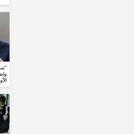
"سبب
واض
الأ