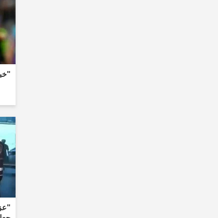
"خبر
"عزي
جعل