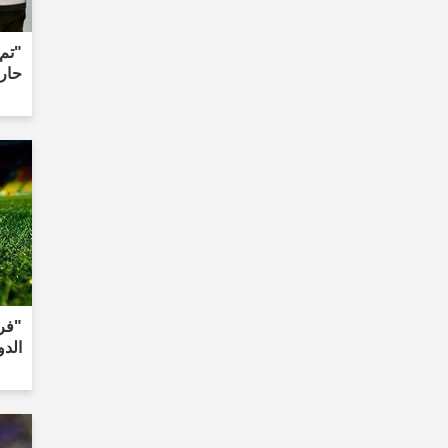
حار
"فرق
الدو