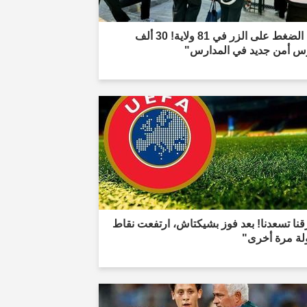
"تم الضغط على الزر في 81 ولاية! 30 ألف
س أمن جديد في المدارس"
نا تسعدنا! بعد فوز بشيكتاش، ارتفعت نقاط
لة مرة أخرى"