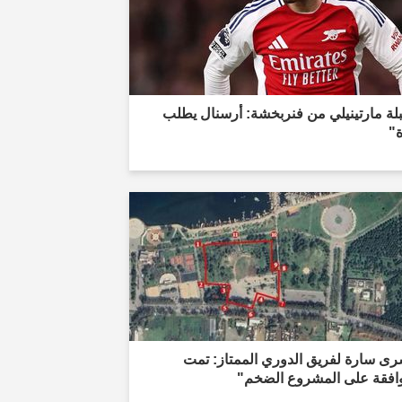
لة مارتينيلي من فنربخشة: أرسنال يطلب
ة"
رى سارة لفريق الدوري الممتاز: تمت
وافقة على المشروع الضخم"