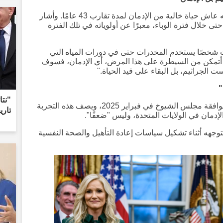
ذكر الوزير كينيدي في برنامج شارك فيه أنه عاش حياة خالية من الإدمان لمدة تقارب 43 عامًا. وأشار
 خلال فترة الوباء، معبرًا عن أولوياته في تلك الفترة
نت شخصًا يستخدم المخدرات حتى في دورات المياه التي
م أتمكن من السيطرة على هذا المرض، أي الإدمان، فسوف
ت الجراثيم، بل البقاء على قيد الحياة."
"
"نتا
بدأ RFK جونيور مهامه بعد الحصول على موافقة مجلس الشيوخ في فبراير 2025، ويصف هذه التجربة
تاري
لإدمان في الولايات المتحدة، وليس "ضعفًا".
ه أثناء تشكيل سياسات إعادة التأهيل والصحة النفسية