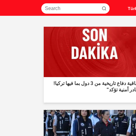
"اتفاقية دفاع تاريخية من 3 دول بما فيها تركيا!
ر أمنية تؤكد"