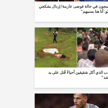
سجون في حالة فوضى عارمة! إردال بشكجي
و: أنا هنا بسببهم"
ب الذي أكل شقيقين أحياءً قُتل على يد
شد"