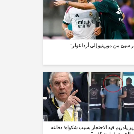
 سيئ من مورينيو إلى أردا غولر"
ز يلدريم قيد الاحتجاز بسبب شكواه! دفاعه
 الجميع يقولون كفى"