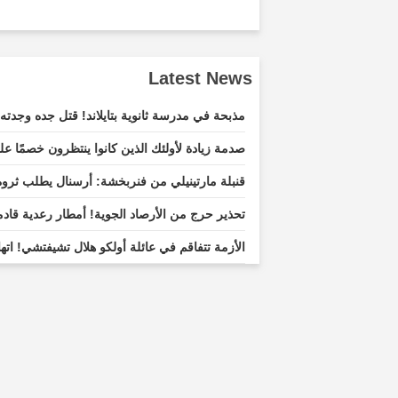
Latest News
مذبحة في مدرسة ثانوية بتايلاند! قتل جده وجدته
صدمة زيادة لأولئك الذين كانوا ينتظرون خصمًا عل
قنبلة مارتينيلي من فنربخشة: أرسنال يطلب ثرو
تحذير حرج من الأرصاد الجوية! أمطار رعدية قادمة إلى 31 ولاية بما فيه
الأزمة تتفاقم في عائلة أولكو هلال تشيفتشي! اتها