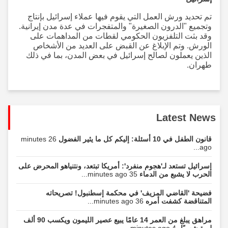
تم تحديد ورش العمل التي يقوم فيها عملاء إسرائيل بإنتاج
وتجميع "الدرون الصغيرة" والمتفجرات في عدة مدن إيرانية.
وقد بثت التلفزيون الحكومي لقطات من المداهمات على
الورش. وتم الإبلاغ عن القبض على العديد من الأشخاص
الذين يعملون لصالح إسرائيل في بعض المدن، بما في ذلك
طهران.
Latest News
قانون الطفل في 10 أسئلة: إليكم كل ما يثير الفضول
26 minutes
ago...
إسرائيل تستعد لـ'هجوم منفرد': أمريكا تبتعد، ونتنياهو المحرض على
الحرب لا يشبع من الدماء
35 minutes ago...
فضيحة 'القاضي المزيف' في محكمة إسطنبول! تصريحاته
المتناقضة كشفت أمره
36 minutes ago...
مراهق يبلغ من العمر 14 عامًا يبيع عصير الليمون ويكسب 90 ألف