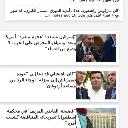
ليرة شهريًا
-4 minutes ago...
كان ماركوس راشفورد، هدف أندية الدوري الممتاز الكبرى، قد ظهر
مع 7 نساء على متن يخت
16 minutes ago...
"إسرائيل تستعد لـ'هجوم منفرد': أمريكا
تبتعد، ونتنياهو المحرض على الحرب لا
يشبع من الدماء"
"كان باهتشلي قد دعا إلى "عودة
ديميرتاش إلى منزله"! وجاء الرد من
مساعد أردوغان"
"فضيحة 'القاضي المزيف' في محكمة
إسطنبول! تصريحاته المتناقضة كشفت
أمره"