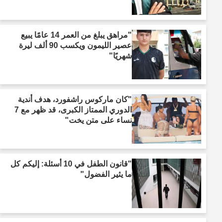
"مراهق يبلغ من العمر 14 عامًا يبيع
عصير الليمون ويكسب 90 ألف ليرة
شهريًا"
"كان ماركوس راشفورد، هدف أندية
الدوري الممتاز الكبرى، قد ظهر مع 7
نساء على متن يخت"
"قانون الطفل في 10 أسئلة: إليكم كل
ما يثير الفضول"